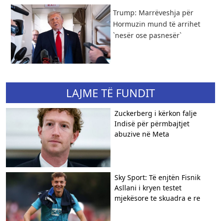
Trump: Marrëveshja për
Hormuzin mund të arrihet
`nesër ose pasnesër`
LAJME TË FUNDIT
Zuckerberg i kërkon falje
Indisë për përmbajtjet
abuzive në Meta
Sky Sport: Të enjtën Fisnik
Asllani i kryen testet
mjekësore te skuadra e re