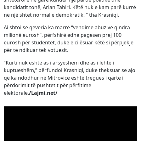
kandidatit tonë, Arian Tahiri. Këtë nuk e kam parë kurrë
në një shtet normal e demokratik. ” tha Krasniqi.
Ai shtoi se qeveria ka marrë “vendime abuzive qindra
milionë eurosh”, përfshirë edhe pagesën prej 100
eurosh për studentët, duke e cilësuar këtë si përpjekje
për të ndikuar tek votuesit.
“Kurti nuk është as i arsyeshëm dhe as i lehtë i
kuptueshëm,” përfundoi Krasniqi, duke theksuar se ajo
që ka ndodhur në Mitrovicë është tregues i qartë i
përdorimit të pushtetit për përfitime
elektorale.
/Lajmi.net/