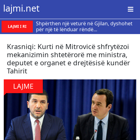
lajmi.net
Shpërthen një veturë në Gjilan, dyshohet
LAJMI I RI
për një të lënduar rëndë...
Krasniqi: Kurti në Mitrovicë shfrytëzoi
mekanizimin shtetërorë me ministra,
deputet e organet e drejtësisë kundër
Tahirit
LAJME