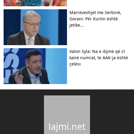
Marrëveshjet me Serbinë,
Gorani: Për Kurtin është
jetike...
Valon Syla: Na e dijmë që s’i
kanë numrat, te AAK-ja është
çelësi
lajmi.net