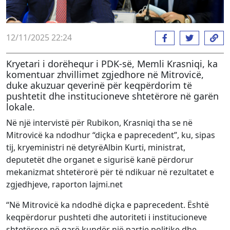
12/11/2025 22:24
Kryetari i dorëhequr i PDK-së, Memli Krasniqi, ka
komentuar zhvillimet zgjedhore në Mitrovicë,
duke akuzuar qeverinë për keqpërdorim të
pushtetit dhe institucioneve shtetërore në garën
lokale.
Në një intervistë për Rubikon, Krasniqi tha se në
Mitrovicë ka ndodhur “diçka e paprecedent”, ku, sipas
tij, kryeministri në detyrëAlbin Kurti, ministrat,
deputetët dhe organet e sigurisë kanë përdorur
mekanizmat shtetërorë për të ndikuar në rezultatet e
zgjedhjeve, raporton lajmi.net
“Në Mitrovicë ka ndodhë diçka e paprecedent. Është
keqpërdorur pushteti dhe autoriteti i institucioneve
shtetërore në garë kundër një partie politike dhe