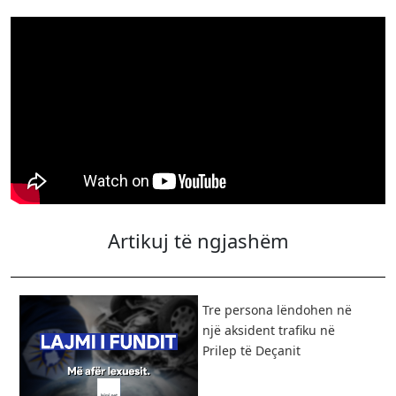
Artikuj të ngjashëm
Tre persona lëndohen në
një aksident trafiku në
Prilep të Deçanit