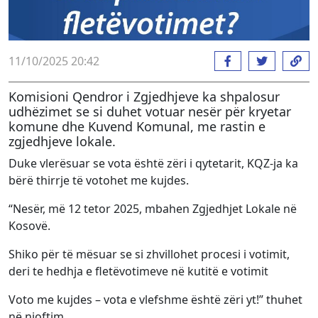
11/10/2025 20:42
Komisioni Qendror i Zgjedhjeve ka shpalosur
udhëzimet se si duhet votuar nesër për kryetar
komune dhe Kuvend Komunal, me rastin e
zgjedhjeve lokale.
Duke vlerësuar se vota është zëri i qytetarit, KQZ-ja ka
bërë thirrje të votohet me kujdes.
“Nesër, më 12 tetor 2025, mbahen Zgjedhjet Lokale në
Kosovë.
Shiko për të mësuar se si zhvillohet procesi i votimit,
deri te hedhja e fletëvotimeve në kutitë e votimit
Voto me kujdes – vota e vlefshme është zëri yt!” thuhet
në njoftim.