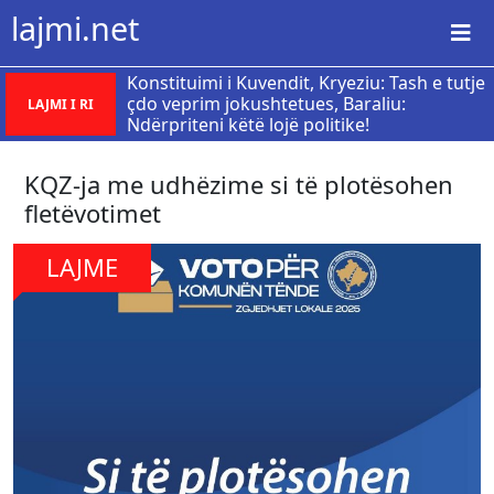
lajmi.net
​Konstituimi i Kuvendit, Kryeziu: Tash e tutje
çdo veprim jokushtetues, Baraliu:
LAJMI I RI
Ndërpriteni këtë lojë politike!
KQZ-ja me udhëzime si të plotësohen
fletëvotimet
LAJME