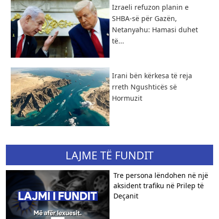
Izraeli refuzon planin e
SHBA-së për Gazën,
Netanyahu: Hamasi duhet
të...
​Irani bën kërkesa të reja
rreth Ngushticës së
Hormuzit
LAJME TË FUNDIT
Tre persona lëndohen në një
aksident trafiku në Prilep të
Deçanit