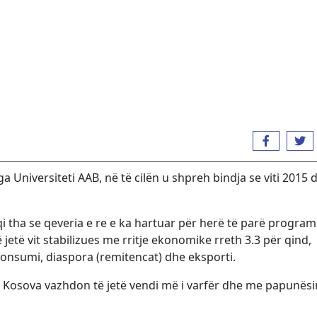
a Universiteti AAB, në të cilën u shpreh bindja se viti 2015 
i tha se qeveria e re e ka hartuar për herë të parë program
 jetë vit stabilizues me rritje ekonomike rreth 3.3 për qind,
 konsumi, diaspora (remitencat) dhe eksporti.
se Kosova vazhdon të jetë vendi më i varfër dhe me papunës