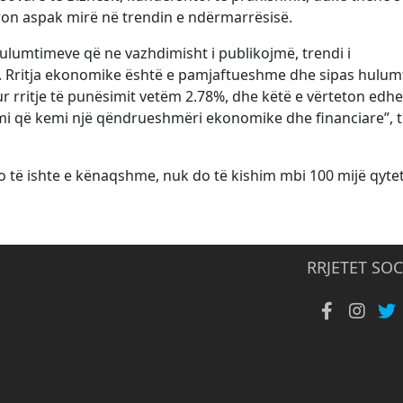
on aspak mirë në trendin e ndërmarrësisë.
ulumtimeve që ne vazhdimisht i publikojmë, trendi i
. Rritja ekonomike është e pamjaftueshme dhe sipas hulum
ur rritje të punësimit vetëm 2.78%, dhe këtë e vërteton edhe 
emi që kemi një qëndrueshmëri ekonomike dhe financiare”, 
o të ishte e kënaqshme, nuk do të kishim mbi 100 mijë qyte
RRJETET SOC