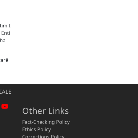
timit
Enti i
tha
tarë
IALE
Other Links
Fact-Checking Policy
Ethics Policy
Corrections Policy