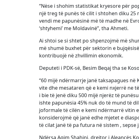
“Nëse i shohim statistikat kryesore për popu
një treg të punës të cilit i shtohen diku 2
vendi me papunësinë më të madhe në Evrop
‘shtyhemi’ me Moldavinë”, tha Ahmeti.
Ai shtoi se si shtet po shpenzojmë më shu
më shumë buxhet për sektorin e bujqësisë
kontribuojë në zhvillimin ekonomik.
Deputeti i PDK-së, Besim Beqaj tha se Kos
“60 mijë ndërmarrje janë taksapagues në K
vite dhe mesataren që e kemi nxjerrë ne të
i bie të jenë diku 500 mijë njerëz të punës
ishte papunësia 45% nuk do të mund të d
joformale të cilën e kemi ndërmarrë vitin 
konsiderojmë që janë edhe mjetet e diaspo
të cilat janë të pa futura në sistem , sepse
Ndërsa Agim Shahini, drejtor i Aleancës Ko