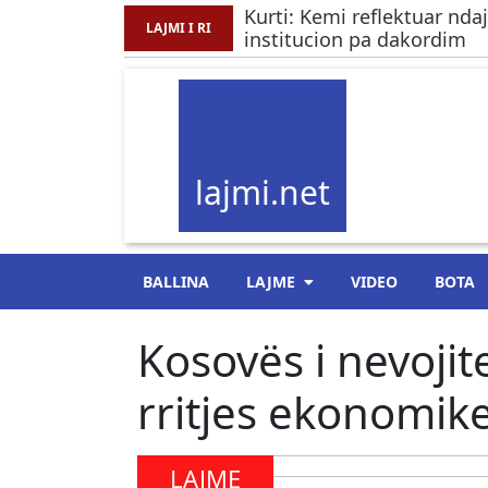
Kurti: Kemi reflektuar nda
LAJMI I RI
institucion pa dakordim
lajmi.net
BALLINA
LAJME
VIDEO
BOTA
Kosovës i nevojit
rritjes ekonomik
LAJME