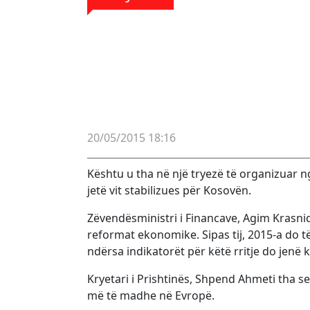
20/05/2015 18:16
Kështu u tha në një tryezë të organizuar ng
jetë vit stabilizues për Kosovën.
Zëvendësministri i Financave, Agim Krasniq
reformat ekonomike. Sipas tij, 2015-a do të
ndërsa indikatorët për këtë rritje do jenë
Kryetari i Prishtinës, Shpend Ahmeti tha 
më të madhe në Evropë.