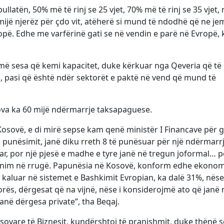
llatën, 50% më të rinj se 25 vjet, 70% më të rinj se 35 vjet,
5 mijë njerëz për çdo vit, atëherë si mund të ndodhë që ne je
ë. Edhe me varfërinë gati se në vendin e parë në Evropë, 
më sesa që kemi kapacitet, duke kërkuar nga Qeveria që të
, pasi që është ndër sektorët e paktë në vend që mund të
ova ka 60 mijë ndërmarrje taksapaguese.
osovë, e di mirë sepse kam qenë ministër I Financave për g
 punësimit, janë diku rreth 8 të punësuar për një ndërmarrj
uar, por një pjesë e madhe e tyre janë në tregun joformal… p
ilnim në rrugë. Papunësia në Kosovë, konform edhe ekonom
e kaluar në sistemet e Bashkimit Evropian, ka dalë 31%, nëse
rës, dërgesat që na vijnë, nëse i konsiderojmë ato që janë 
 janë dërgesa private”, tha Beqaj.
sovare të Biznesit, kundërshtoi të pranishmit, duke thënë s