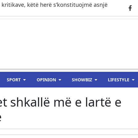
j kritikave, këtë herë s’konstituojmë asnjë
SPORT
OPINION
SHOWBIZ
LIFESTYLE
et shkallë më e lartë e
e