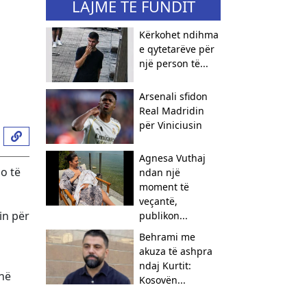
LAJME TË FUNDIT
Kërkohet ndihma
e qytetarëve për
një person të...
​Arsenali sfidon
Real Madridin
për Viniciusin
Agnesa Vuthaj
do të
ndan një
moment të
veçantë,
in për
publikon...
Behrami me
akuza të ashpra
ndaj Kurtit:
inë
Kosovën...