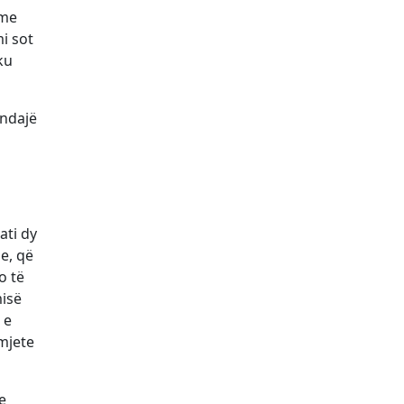
 me
mi sot
ku
 ndajë
ati dy
e, që
o të
isë
 e
mjete
e