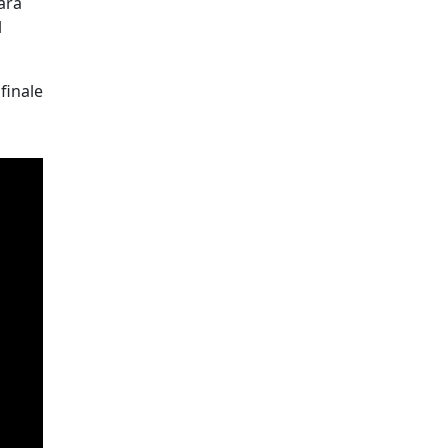
ara
l
finale