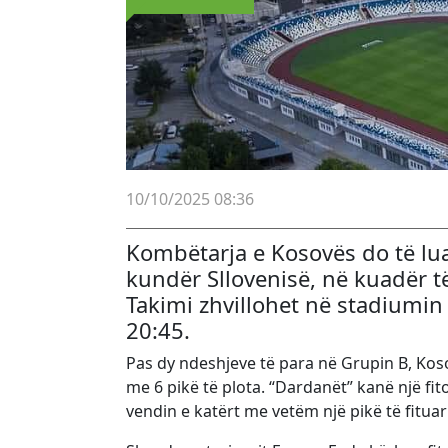
10/10/2025 08:36
Kombëtarja e Kosovës do të lu
kundër Sllovenisë, në kuadër t
Takimi zhvillohet në stadiumin 
20:45.
Pas dy ndeshjeve të para në Grupin B, Koso
me 6 pikë të plota. “Dardanët” kanë një fi
vendin e katërt me vetëm një pikë të fituar