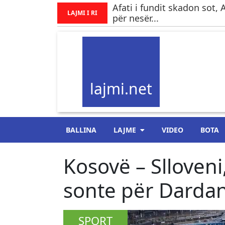
Afati i fundit skadon sot,
LAJMI I RI
për nesër...
lajmi.net
BALLINA
LAJME
VIDEO
BOTA
Kosovë – Slloveni,
sonte për Darda
SPORT