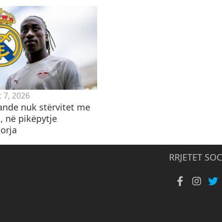
 7, 2026
ande nuk stërvitet me
, në pikëpytje
orja
RRJETET SOC