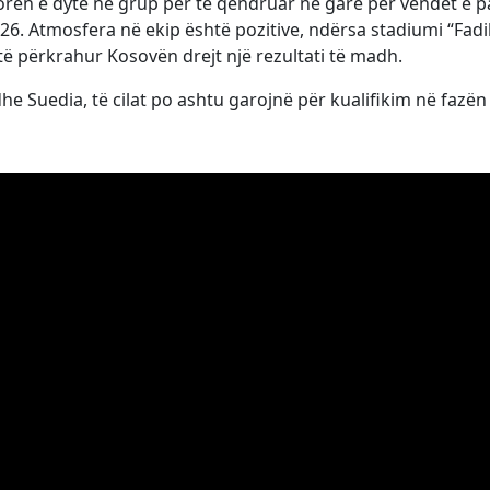
toren e dytë në grup për të qëndruar në garë për vendet e p
6. Atmosfera në ekip është pozitive, ndërsa stadiumi “Fadi
 të përkrahur Kosovën drejt një rezultati të madh.
he Suedia, të cilat po ashtu garojnë për kualifikim në fazën 