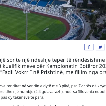
ajë sonte një ndeshje tepër të rëndësishme
ë kualifikimeve për Kampionatin Botëror 20
“Fadil Vokrri” në Prishtinë, me fillim nga or
va renditet në vendin e dytë me 3 pikë, pas Zvicrës që kry
tore dhe një humbje (2:4 golavarazh), ndërsa Sllovenia ndod
 pas dy takimeve të para.