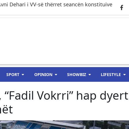
 Avni Dehari i VV-së thërret seancën konstituive
SPORT
OPINION
SHOWBIZ
LIFESTYLE
 “Fadil Vokrri” hap dyert
nët