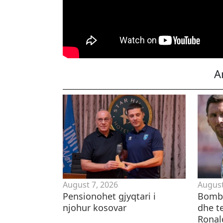
A
August 7, 2026
August
Pensionohet gjyqtari i
Bomba
njohur kosovar
dhe te
Ronal