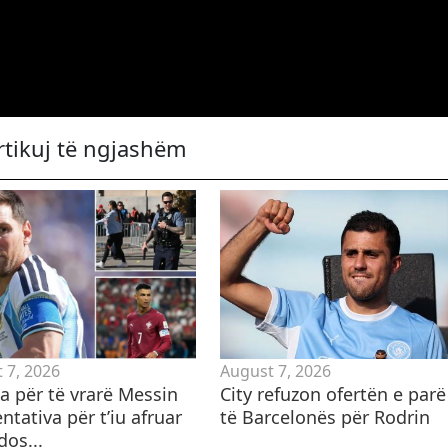
rtikuj të ngjashëm
 7, 2026
August 7, 2026
 për të vrarë Messin
City refuzon ofertën e parë
ntativa për t’iu afruar
të Barcelonës për Rodrin
dos...