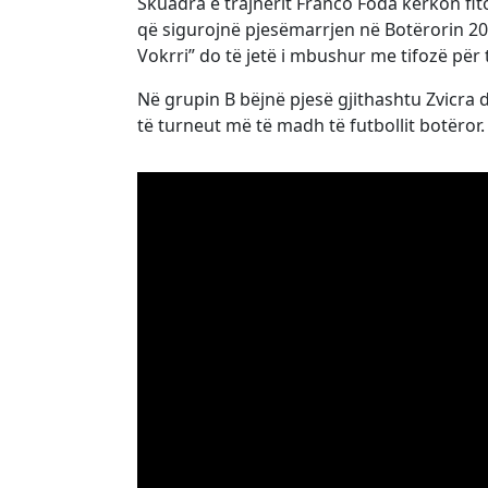
Skuadra e trajnerit Franco Foda kërkon fi
që sigurojnë pjesëmarrjen në Botërorin 202
Vokrri” do të jetë i mbushur me tifozë për
Në grupin B bëjnë pjesë gjithashtu Zvicra d
të turneut më të madh të futbollit botëror.