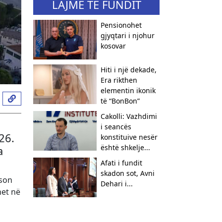
LAJME TË FUNDIT
Pensionohet
gjyqtari i njohur
kosovar
Hiti i një dekade,
Era rikthen
elementin ikonik
të “BonBon”
Cakolli: Vazhdimi
i seancës
26.
konstituive nesër
është shkelje...
a
Afati i fundit
skadon sot, Avni
eson
Dehari i...
het në