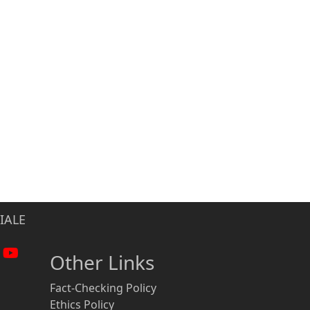
IALE
Other Links
Fact-Checking Policy
Ethics Policy