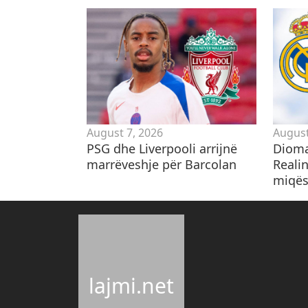
August 7, 2026
August
​PSG dhe Liverpooli arrijnë
​Diom
marrëveshje për Barcolan
Realin
miqës
lajmi.net