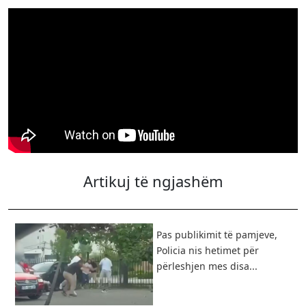
Artikuj të ngjashëm
Pas publikimit të pamjeve,
Policia nis hetimet për
përleshjen mes disa...