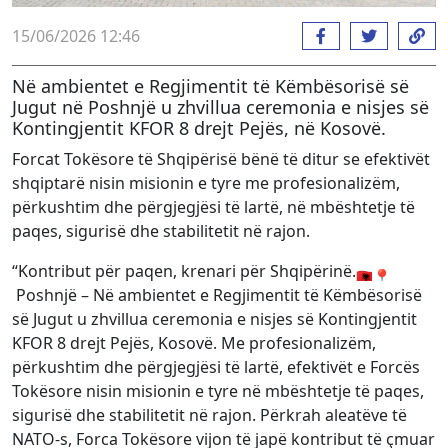
15/06/2026 12:46
Në ambientet e Regjimentit të Këmbësorisë së
Jugut në Poshnjë u zhvillua ceremonia e nisjes së
Kontingjentit KFOR 8 drejt Pejës, në Kosovë.
Forcat Tokësore të Shqipërisë bënë të ditur se efektivët
shqiptarë nisin misionin e tyre me profesionalizëm,
përkushtim dhe përgjegjësi të lartë, në mbështetje të
paqes, sigurisë dhe stabilitetit në rajon.
“Kontribut për paqen, krenari për Shqipërinë.
Poshnjë – Në ambientet e Regjimentit të Këmbësorisë
së Jugut u zhvillua ceremonia e nisjes së Kontingjentit
KFOR 8 drejt Pejës, Kosovë. Me profesionalizëm,
përkushtim dhe përgjegjësi të lartë, efektivët e Forcës
Tokësore nisin misionin e tyre në mbështetje të paqes,
sigurisë dhe stabilitetit në rajon. Përkrah aleatëve të
NATO-s, Forca Tokësore vijon të japë kontribut të çmuar