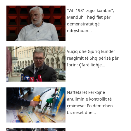
“Viti 1981 zgjoi kombin”,
Menduh Thaçi flet për
demonstratat që
ndryshuan...
Vuçiq dhe Gjuriq kundër
reagimit të Shqipërisë për
Ibrin: Çfarë lidhje...
Naftëtarët kërkojnë
anulimin e kontrollit të
çmimeve: Po dëmtohen
bizneset dhe...