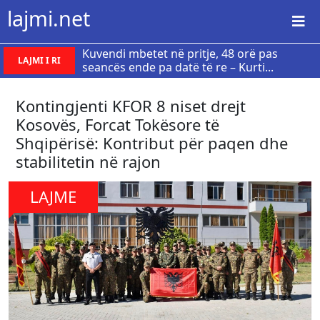
lajmi.net
Kuvendi mbetet në pritje, 48 orë pas
LAJMI I RI
seancës ende pa datë të re – Kurti...
Kontingjenti KFOR 8 niset drejt
Kosovës, Forcat Tokësore të
Shqipërisë: Kontribut për paqen dhe
stabilitetin në rajon
LAJME