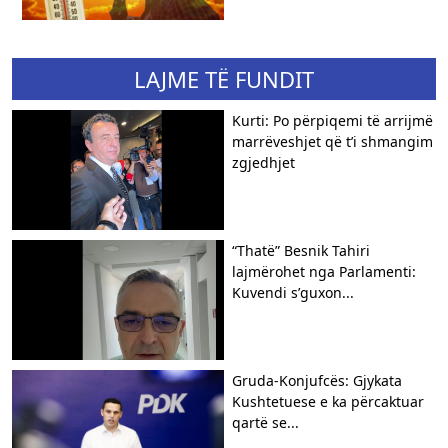
LAJME TË FUNDIT
Kurti: Po përpiqemi të arrijmë
marrëveshjet që t’i shmangim
zgjedhjet
“Thatë” Besnik Tahiri
lajmërohet nga Parlamenti:
Kuvendi s’guxon...
Gruda-Konjufcës: Gjykata
Kushtetuese e ka përcaktuar
qartë se...