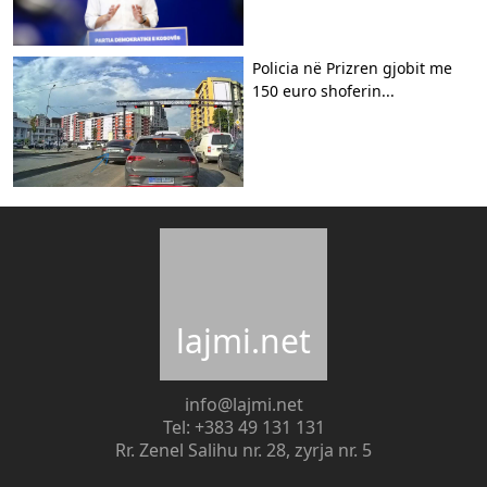
Policia në Prizren gjobit me
150 euro shoferin...
lajmi.net
info@lajmi.net
Tel: +383 49 131 131
Rr. Zenel Salihu nr. 28, zyrja nr. 5