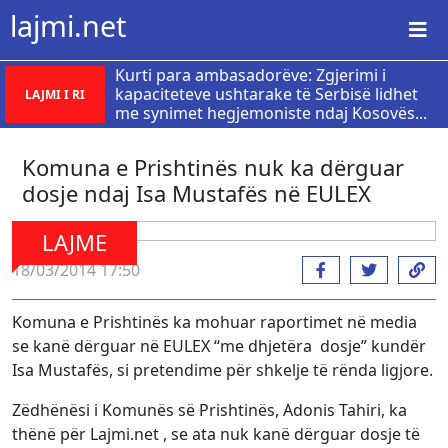
lajmi.net
Kurti para ambasadorëve: Zgjerimi i
kapaciteteve ushtarake të Serbisë lidhet
LAJMI I RI
me synimet hegjemoniste ndaj Kosovës...
Komuna e Prishtinës nuk ka dërguar
dosje ndaj Isa Mustafës në EULEX
LAJME
18/03/2014 17:50
Komuna e Prishtinës ka mohuar raportimet në media
se kanë dërguar në EULEX “me dhjetëra dosje” kundër
Isa Mustafës, si pretendime për shkelje të rënda ligjore.
Zëdhënësi i Komunës së Prishtinës, Adonis Tahiri, ka
thënë për Lajmi.net , se ata nuk kanë dërguar dosje të