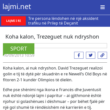
lajmi.net
Tre persona lëndohen në një aksident
LAJMI I RI
trafiku në Prilep të Deçanit
Koha kalon, Trezeguet nuk ndryshon
SPORT
16/09/2013 10:59
Koha kalon, ai nuk ndryshon. David Trezeguet realizoi
golin e tij të dytë për skuadrën e re Newell’s Old Boys në
fitoren 2-1 kundër Olimpios të dielën.
Edhe pse shënimi nga ikona e Francës dhe Juventusit
nuk është ndonjë lajm i papritur – ai gjithmonë është
njohur si golashënues i dëshmuar – por bëhet fjalë për
një gol shumë të rëndësishëm në karrierën e tij.