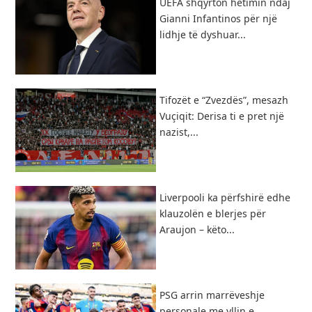
UEFA shqyrton hetimin ndaj
Gianni Infantinos për një
lidhje të dyshuar...
Tifozët e “Zvezdës”, mesazh
Vuçiqit: Derisa ti e pret një
nazist,...
Liverpooli ka përfshirë edhe
klauzolën e blerjes për
Araujon – këto...
PSG arrin marrëveshje
personale me yllin e