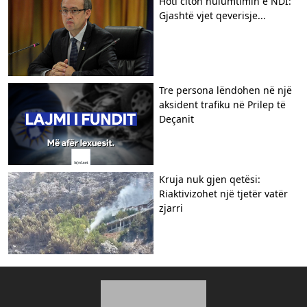
Hoti citon hulumtimin e NDI:
Gjashtë vjet qeverisje...
Tre persona lëndohen në një
aksident trafiku në Prilep të
Deçanit
Kruja nuk gjen qetësi:
Riaktivizohet një tjetër vatër
zjarri