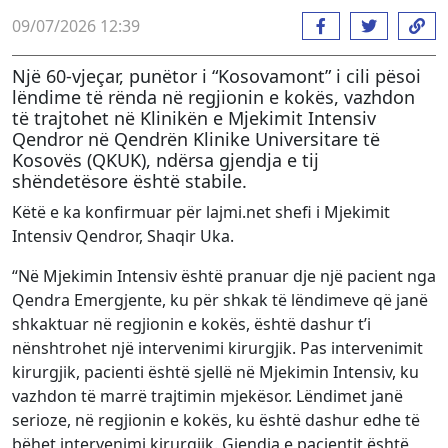
09/07/2026 12:39
Një 60-vjeçar, punëtor i “Kosovamont” i cili pësoi
lëndime të rënda në regjionin e kokës, vazhdon
të trajtohet në Klinikën e Mjekimit Intensiv
Qendror në Qendrën Klinike Universitare të
Kosovës (QKUK), ndërsa gjendja e tij
shëndetësore është stabile.
Këtë e ka konfirmuar për lajmi.net shefi i Mjekimit
Intensiv Qendror, Shaqir Uka.
“Në Mjekimin Intensiv është pranuar dje një pacient nga
Qendra Emergjente, ku për shkak të lëndimeve që janë
shkaktuar në regjionin e kokës, është dashur t’i
nënshtrohet një intervenimi kirurgjik. Pas intervenimit
kirurgjik, pacienti është sjellë në Mjekimin Intensiv, ku
vazhdon të marrë trajtimin mjekësor. Lëndimet janë
serioze, në regjionin e kokës, ku është dashur edhe të
bëhet intervenimi kirurgjik. Gjendja e pacientit është