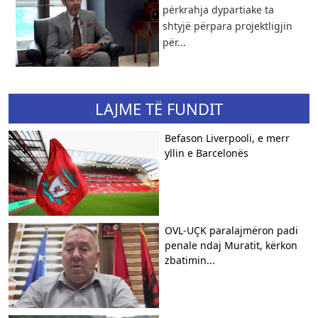
përkrahja dypartiake ta
shtyjë përpara projektligjin
për...
LAJME TË FUNDIT
Befason Liverpooli, e merr
yllin e Barcelonës
OVL-UÇK paralajmëron padi
penale ndaj Muratit, kërkon
zbatimin...