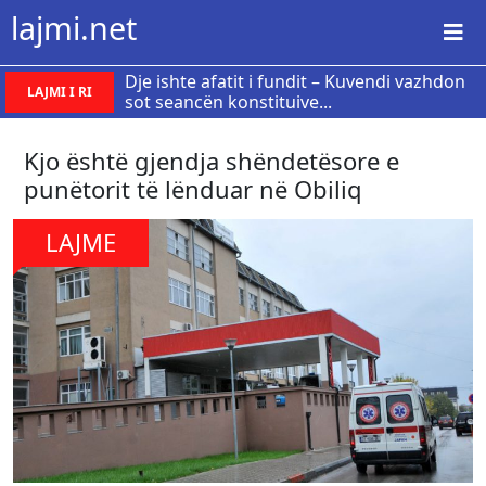
lajmi.net
Dje ishte afatit i fundit – Kuvendi vazhdon
LAJMI I RI
sot seancën konstituive...
Kjo është gjendja shëndetësore e
punëtorit të lënduar në Obiliq
LAJME