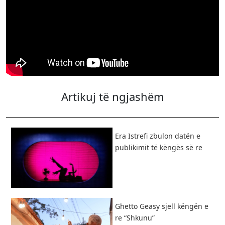
Artikuj të ngjashëm
Era Istrefi zbulon datën e
publikimit të këngës së re
Ghetto Geasy sjell këngën e
re “Shkunu”