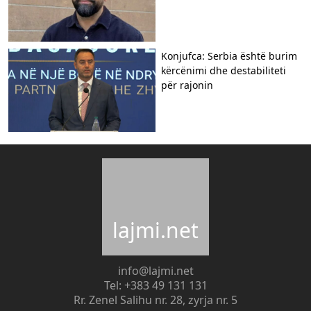
Konjufca: Serbia është burim
kërcënimi dhe destabiliteti
për rajonin
lajmi.net
info@lajmi.net
Tel: +383 49 131 131
Rr. Zenel Salihu nr. 28, zyrja nr. 5