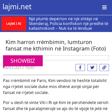
lajmi.net
Një plumb depërton në një shtëpi në
Skenderaj, Policia konfiskon një predhë të
LAJMI I RI
kallashnikovit – Nuk ka të lënduar
Kim harron rrëmbimin, lumturon
fansat me kthimin në Instagram (Foto)
SHOWBIZ
04/01/2017 10:47
Pas rrëmbimit në Paris, Kim vendosi të heshtë totalisht
nga rrjetet sociale duke mos dhënë asnjë sinjal për
fansat në rrjetet sociale.
Por u desh të vinte Viti i Ri që Kim të përshëndetë sërish
fansat dhe të paralajmërojë se ajo do të vijojë të jetë në