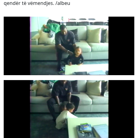
qendër të vëmendjes. /albeu