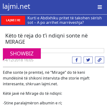
lajmi.net
Kurti e Abdixhiku pritet të takohen sërish
LAJMI I RI
sot – A po arrihet marrëveshja?
Këto të reja do t’i ndiqni sonte në
MIRAGE
SHOWBIZ
14/12/2018 16:05
Edhe sonte (e premte), në “Mirage” do të keni
mundësinë të shikoni intervista dhe storie mjaft
interesante, shkruan lajmi.net.
Këtë javë në Mirage do të ndiqni:
-Stine paralajmëron albumin e ri;