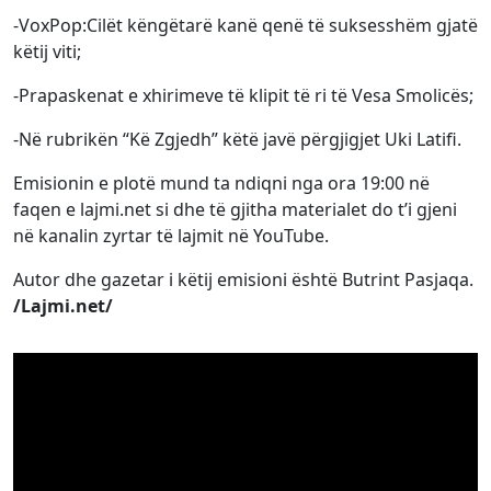
-VoxPop:Cilët këngëtarë kanë qenë të suksesshëm gjatë
këtij viti;
-Prapaskenat e xhirimeve të klipit të ri të Vesa Smolicës;
-Në rubrikën “Kë Zgjedh” këtë javë përgjigjet Uki Latifi.
Emisionin e plotë mund ta ndiqni nga ora 19:00 në
faqen e lajmi.net si dhe të gjitha materialet do t’i gjeni
në kanalin zyrtar të lajmit në YouTube.
Autor dhe gazetar i këtij emisioni është Butrint Pasjaqa.
/Lajmi.net/