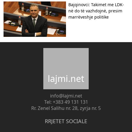
Bajqinovci: Takimet me LDK-
në do të vazhdojnë, presim
marrëveshje politike
lajmi.net
info@lajmi.net
Tel: +383 49 131 131
Rr. Zenel Salihu nr. 28, zyrja nr. 5
RRJETET SOCIALE