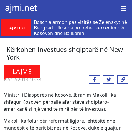
lajmi.net
Bosch alarmon pas vizitës së Zelenskyt në
Beograd: Ukraina po bëhet kërcënim për
LAJMI I RI
Kosovën dhe Ballkanin
Kërkohen investues shqiptarë në New
York
LAJME
22/12/2013 10:38
Ministri i Diasporës në Kosovë, Ibrahim Makolli, ka
shfaqur Kosovën përballë afaristëve shqiptaro-
amerikanë si një vend të mirë për të investuar.
Makolli ka folur për reformat ligjore, lehtësitë dhe
mundësit e të bërit biznes në Kosovë, duke e quajtur