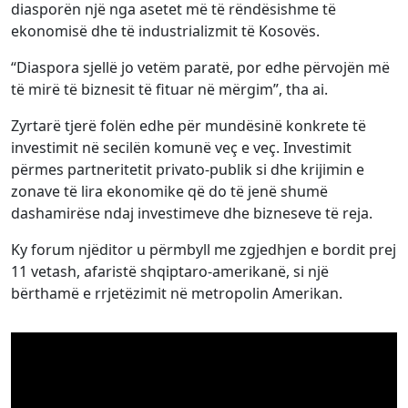
diasporën një nga asetet më të rëndësishme të
ekonomisë dhe të industrializmit të Kosovës.
“Diaspora sjellë jo vetëm paratë, por edhe përvojën më
të mirë të biznesit të fituar në mërgim”, tha ai.
Zyrtarë tjerë folën edhe për mundësinë konkrete të
investimit në secilën komunë veç e veç. Investimit
përmes partneritetit privato-publik si dhe krijimin e
zonave të lira ekonomike që do të jenë shumë
dashamirëse ndaj investimeve dhe bizneseve të reja.
Ky forum njëditor u përmbyll me zgjedhjen e bordit prej
11 vetash, afaristë shqiptaro-amerikanë, si një
bërthamë e rrjetëzimit në metropolin Amerikan.