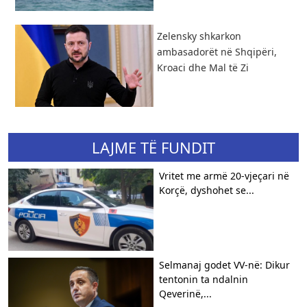
Zelensky shkarkon
ambasadorët në Shqipëri,
Kroaci dhe Mal të Zi
LAJME TË FUNDIT
Vritet me armë 20-vjeçari në
Korçë, dyshohet se...
Selmanaj godet VV-në: Dikur
tentonin ta ndalnin
Qeverinë,...