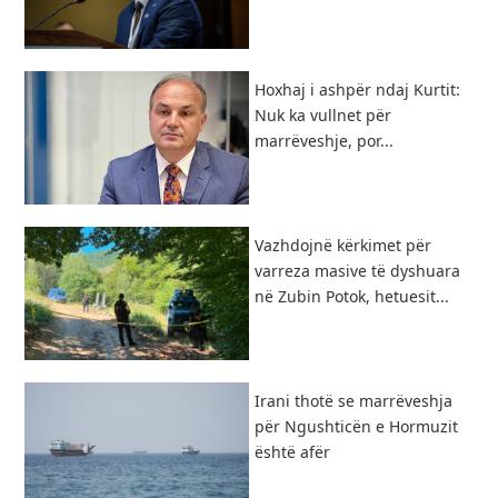
Hoxhaj i ashpër ndaj Kurtit:
Nuk ka vullnet për
marrëveshje, por...
Vazhdojnë kërkimet për
varreza masive të dyshuara
në Zubin Potok, hetuesit...
Irani thotë se marrëveshja
për Ngushticën e Hormuzit
është afër