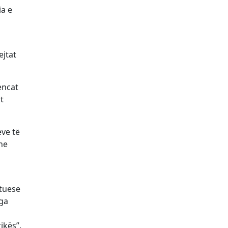
ia e
ejtat
encat
t
eve të
dhe
etuese
nga
ikës”.