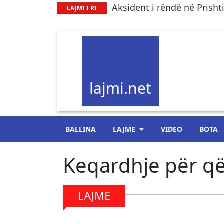
Aksident i rëndë në Prish
LAJMI I RI
lajmi.net
BALLINA
LAJME
VIDEO
BOTA
Keqardhje për që
LAJME