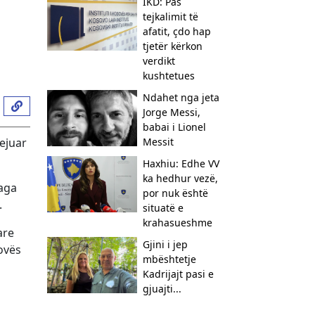
IKD: Pas
tejkalimit të
afatit, çdo hap
tjetër kërkon
verdikt
kushtetues
Ndahet nga jeta
Jorge Messi,
babai i Lionel
lejuar
Messit
Haxhiu: Edhe VV
ka hedhur vezë,
jaga
por nuk është
.
situatë e
krahasueshme
are
Gjini i jep
ovës
mbështetje
Kadrijajt pasi e
gjuajti...