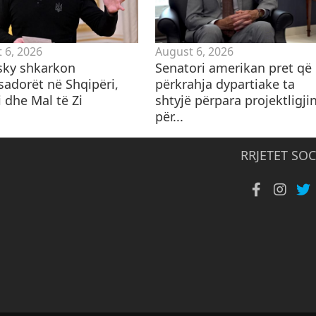
 6, 2026
August 6, 2026
sky shkarkon
Senatori amerikan pret që
adorët në Shqipëri,
përkrahja dypartiake ta
 dhe Mal të Zi
shtyjë përpara projektligji
për...
RRJETET SOC