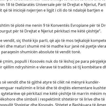
n 18 të Deklaratës Universale për të Drejtat e Njeriut, Part
ë të iniciojë nxjerrjen e ligjit i cili do të ndalojë bartjen e
shtim të plotë me nenin 9 të Konventës Evropiane për të Dr
urgut për të Drejtat e Njeriut përkitazi me këtë çështje”.
e vendit, siç thotë kjo parti, që ajo të mos tejkalojë kompet
ëri dhe maturi shumë më të madhe kur janë në pyetje vlera
ë paraqesin shumicën absolute të vendit tonë.
ë çmim, populli i Kosovës nuk do të lëshoj pe para përpjekj
ër qëllim ndryshimin e vlerave të traditës së tij kombëtare 
s së vendit dhe të gjithë atyre të cilët në mënyrë kundër-
enguar realizimin e lirisë dhe të drejtës elementare kusht
të qytetarëve që përkitazi me këtë çështje të marrin mësim 
ohore dhe simboli i respektimit shtetëror të lirive dhe të
ë popullit Shqiptar dhe Kosovës, Shtetet e Bashkuara të Amer