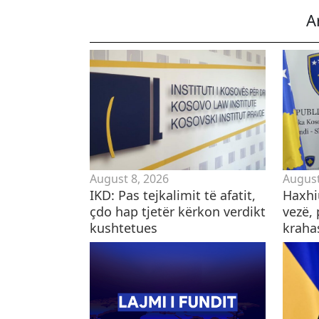
A
August 8, 2026
August
IKD: Pas tejkalimit të afatit,
Haxhi
çdo hap tjetër kërkon verdikt
vezë, 
kushtetues
krah