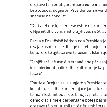
drejtave të njeriut garantuara edhe me neni
Drejtësisë ia sugjeron Presidentes së vendit q
shamisë në shkolla”.
“Deri atëherë kjo kërkesë është në kundër
e Njeriut dhe vendimet e Gjykatës së Strasb
Partia e Drejtësisë kërkon nga Presidentja 
e saja kushtetuese dhe që të ketë ndjeshm
kulturore të qytetarëve të besimit Islam q
“Asnjëherë, në asnjë rrethanë dhe për asnj
inxhinieringut politik dhe kulturor që ka p
fetare”.
“Partia e Drejtësisë ia sugjeron Presidente
kushtetuese dhe kundërligjore janë duke p
të manifestimit publik të bindjeve fetare 
demokracia më e përparuar e botës bashkëk
drejtave të njeriut, mikut të përjetshëm t