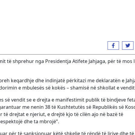
it të shprehur nga Presidentja Atifete Jahjaga, për të mos 
preh keqardhje dhe indinjatë përkitazi me deklaratën e Jah
ërdorimin e mbulesës së kokës – shamisë në shkollat e vendit
s së vendit se e drejta e manifestimit publik të bindjeve fet
e garantuar me nenin 38 të Kushtetutës së Republikës së Kos
 drejtat e njeriut, e drejtë kjo të cilën ajo në bazë të
respektojë dhe ta mbrojë”.
ar për të sanksionuar këtë shkelje të rëndë të lirive dhe të