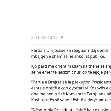
23/10/2013 12:29
Partia e Drejtësisë ka reaguar ndaj qëndrim
mbajtjen e shamisë në shkollat publike.
Kjo parti me orientim islam ka thënë se sh
se në emër të laicizmit nuk do të lejojë p
“Partia e Drejtësisë ia përkujton Presidente
është e drejtë e çdo qytetari të Kosovës 
dhe me nenin 9 të Konventës Evropiane për të
Kushtetutës së vendit është e detyruar ta 
“Nëse zonja Presidente është kaq e pasionu