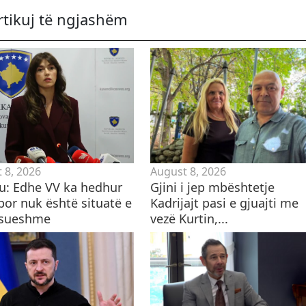
rtikuj të ngjashëm
 8, 2026
August 8, 2026
u: Edhe VV ka hedhur
Gjini i jep mbështetje
por nuk është situatë e
Kadrijajt pasi e gjuajti me
asueshme
vezë Kurtin,...