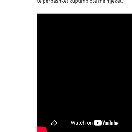
të përbashkët kuptimplotë me mjekët.