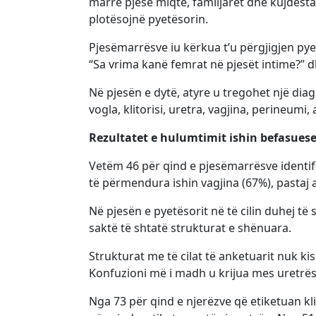
marrë pjesë miqtë, familjarët dhe kujdesta
plotësojnë pyetësorin.
Pjesëmarrësve iu kërkua t’u përgjigjen pye
“Sa vrima kanë femrat në pjesët intime?” d
Në pjesën e dytë, atyre u tregohet një di
vogla, klitorisi, uretra, vagjina, perineumi
Rezultatet e hulumtimit ishin befasues
Vetëm 46 për qind e pjesëmarrësve identif
të përmendura ishin vagjina (67%), pastaj 
Në pjesën e pyetësorit në të cilin duhej t
saktë të shtatë strukturat e shënuara.
Strukturat me të cilat të anketuarit nuk ki
Konfuzioni më i madh u krijua mes uretrës 
Nga 73 për qind e njerëzve që etiketuan kl