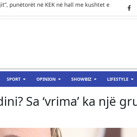
gjit”, punëtorët në KEK në hall me kushtet e
SPORT
OPINION
SHOWBIZ
LIFESTYLE
 dini? Sa ‘vrima’ ka një gr