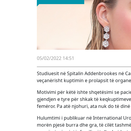
05/02/2022 14:51
Studiuesit në Spitalin Addenbrookes në C
veçanërisht kuptimin e prolapsit të organev
Motivimi për këtë ishte shqetësimi se pac
gjendjen e tyre për shkak të keqkuptimeve
femëror. Pa atë njohuri, ata nuk do të dinë 
Hulumtimi i publikuar në International Uro
morën pjesë burra dhe gra, të cilët tashm