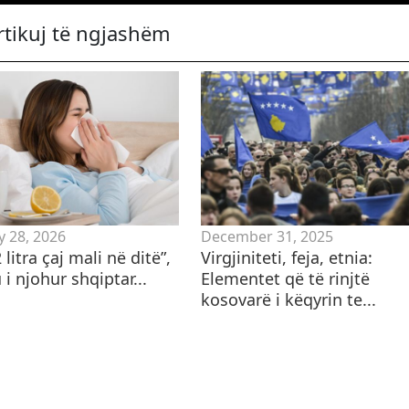
rtikuj të ngjashëm
y 28, 2026
December 31, 2025
2 litra çaj mali në ditë”,
Virgjiniteti, feja, etnia:
i njohur shqiptar...
Elementet që të rinjtë
kosovarë i këqyrin te...