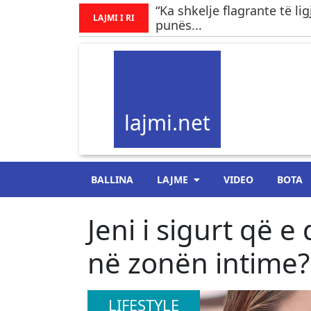
“Ka shkelje flagrante të li
LAJMI I RI
punës...
lajmi.net
BALLINA
LAJME
VIDEO
BOTA
Jeni i sigurt që e
në zonën intime?
LIFESTYLE