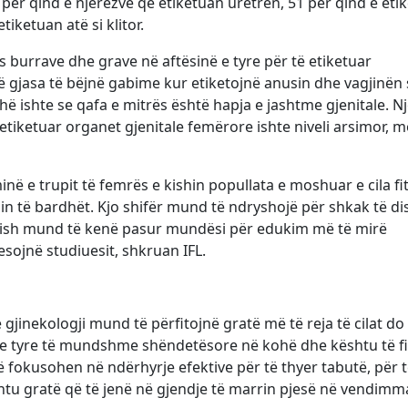
 për qind e njerëzve që etiketuan uretrën, 51 për qind e eti
iketuan atë si klitor.
 burrave dhe grave në aftësinë e tyre për të etiketuar
 gjasa të bëjnë gabime kur etiketojnë anusin dhe vagjinën
hë ishte se qafa e mitrës është hapja e jashtme gjenitale. N
etiketuar organet gjenitale femërore ishte niveli arsimor, 
në e trupit të femrës e kishin popullata e moshuar e cila fit
hin të bardhët. Kjo shifër mund të ndryshojë për shkak të di
ëzish mund të kenë pasur mundësi për edukim më të mirë
sojnë studiuesit, shkruan IFL.
inekologji mund të përfitojnë gratë më të reja të cilat do 
t e tyre të mundshme shëndetësore në kohë dhe kështu të fi
 fokusohen në ndërhyrje efektive për të thyer tabutë, për 
htu gratë që të jenë në gjendje të marrin pjesë në vendimm