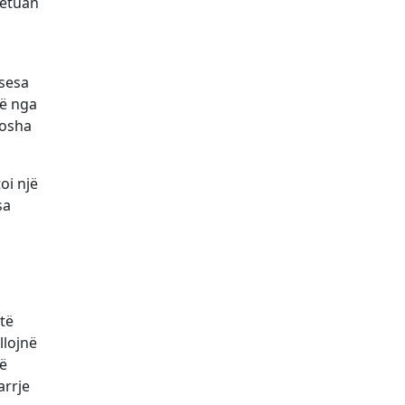
ketuan
 sesa
jë nga
mosha
oi një
sa
të
llojnë
të
arrje