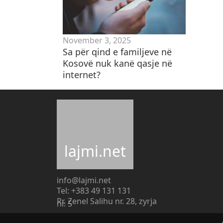
November 3, 2025
​Sa për qind e familjeve në
Kosovë nuk kanë qasje në
internet?
lajmi.net
info@lajmi.net
Tel: +383 49 131 131
Rr. Zenel Salihu nr. 28, zyrja
nr. 5