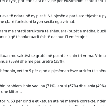
rët e tyre, por edhe ata që vijnë për ekzaminim është kërku
tjeve të ndara në dy pjesë. Në pjesën e parë ato thjesht u p
he çfarë funksioni kryen secila nga vrimat.
agram me shtatë struktura të shënuara (buzët e mëdha, buzë
, anusi) që të anketuarit është dashur t’i emërtojnë.
e
ikuan me saktësi se gratë më poshtë kishin tri vrima. Vrim
anusi (55%) dhe më pas uretra (35%).
ë shënonin, vetëm 9 për qind e pjesëmarrësve arritën të shë
shin problem ishin vagjina (71%), anusi (67%) dhe labia (49%)
dhe klitorit.
itorin, 63 për qind e etiketuan atë në mënyrë korrekte, ndër