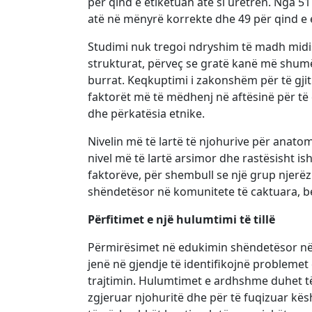
për qind e etiketuan atë si uretrën. Nga 51
atë në mënyrë korrekte dhe 49 për qind e et
Studimi nuk tregoi ndryshim të madh midis
strukturat, përveç se gratë kanë më shumë
burrat. Keqkuptimi i zakonshëm për të gjit
faktorët më të mëdhenj në aftësinë për të 
dhe përkatësia etnike.
Nivelin më të lartë të njohurive për anatomi
nivel më të lartë arsimor dhe rastësisht is
faktorëve, për shembull se një grup njer
shëndetësor në komunitete të caktuara, be
Përfitimet e një hulumtimi të tillë
Përmirësimet në edukimin shëndetësor në gj
jenë në gjendje të identifikojnë probleme
trajtimin. Hulumtimet e ardhshme duhet të
zgjeruar njohuritë dhe për të fuqizuar kës