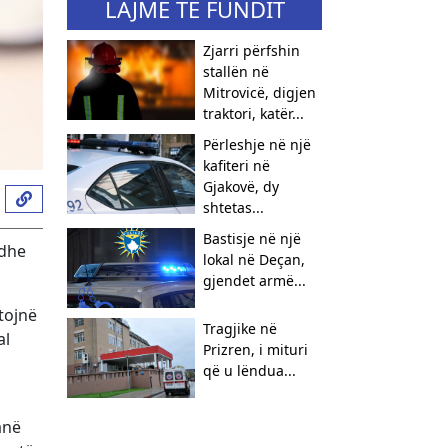
LAJME TË FUNDIT
Zjarri përfshin
stallën në
Mitrovicë, digjen
traktori, katër...
Përleshje në një
kafiteri në
Gjakovë, dy
shtetas...
Bastisje në një
 dhe
lokal në Deçan,
gjendet armë...
tojnë
Tragjike në
al
Prizren, i mituri
që u lëndua...
anë