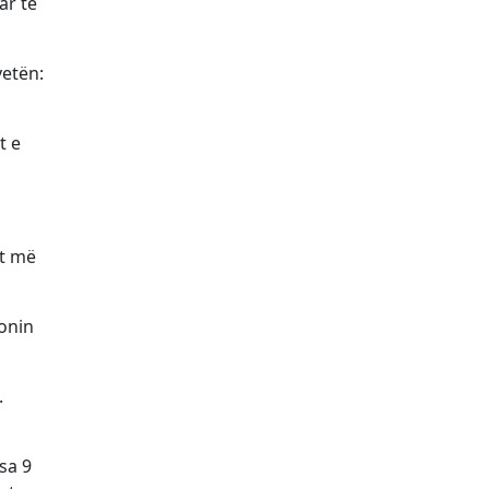
ar të
yetën:
t e
at më
nonin
.
sa 9