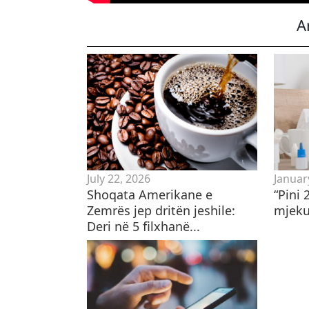
A
July 22, 2026
Januar
Shoqata Amerikane e
“Pini 
Zemrës jep dritën jeshile:
mjeku 
Deri në 5 filxhanë...