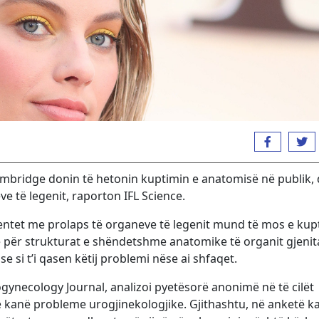
ambridge donin të hetonin kuptimin e anatomisë në publik,
e të legenit, raporton IFL Science.
ientet me prolaps të organeve të legenit mund të mos e kup
 për strukturat e shëndetshme anatomike të organit gjenit
se si t’i qasen këtij problemi nëse ai shfaqet.
gynecology Journal, analizoi pyetësorë anonimë në të cilët
ë kanë probleme urogjinekologjike. Gjithashtu, në anketë k