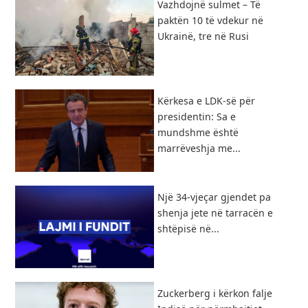
Vazhdojnë sulmet – Të
paktën 10 të vdekur në
Ukrainë, tre në Rusi
Kërkesa e LDK-së për
presidentin: Sa e
mundshme është
marrëveshja me...
Një 34-vjeçar gjendet pa
shenja jete në tarracën e
shtëpisë në...
Zuckerberg i kërkon falje