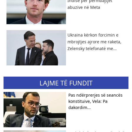
Indisë për përmbajtjet
abuzive në Meta
Ukraina kërkon forcimin e
mbrojtjes ajrore me raketa,
Zelensky telefonatë me...
LAJME TË FUNDIT
Pas ndërprerjes së seancës
konstituive, Vela: Pa
dakordim...