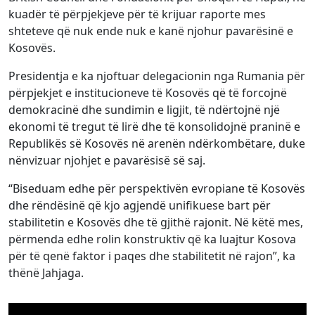
kuadër të përpjekjeve për të krijuar raporte mes
shteteve që nuk ende nuk e kanë njohur pavarësinë e
Kosovës.
Presidentja e ka njoftuar delegacionin nga Rumania për
përpjekjet e institucioneve të Kosovës që të forcojnë
demokracinë dhe sundimin e ligjit, të ndërtojnë një
ekonomi të tregut të lirë dhe të konsolidojnë praninë e
Republikës së Kosovës në arenën ndërkombëtare, duke
nënvizuar njohjet e pavarësisë së saj.
“Biseduam edhe për perspektivën evropiane të Kosovës
dhe rëndësinë që kjo agjendë unifikuese bart për
stabilitetin e Kosovës dhe të gjithë rajonit. Në këtë mes,
përmenda edhe rolin konstruktiv që ka luajtur Kosova
për të qenë faktor i paqes dhe stabilitetit në rajon”, ka
thënë Jahjaga.