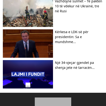
Vazhdojnë sulmet – Të paktën
10 të vdekur në Ukrainë, tre
në Rusi
Kërkesa e LDK-së për
presidentin: Sa e
mundshme...
Një 34-vjeçar gjendet pa
shenja jete në tarracën...