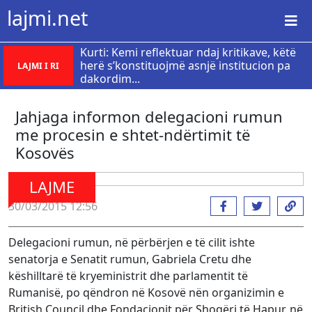
lajmi.net
Kurti: Kemi reflektuar ndaj kritikave, këtë
herë s’konstituojmë asnjë institucion pa
LAJMI I RI
dakordim...
Jahjaga informon delegacioni rumun
me procesin e shtet-ndërtimit të
Kosovës
LAJME
30/03/2015 12:56
Delegacioni rumun, në përbërjen e të cilit ishte
senatorja e Senatit rumun, Gabriela Cretu dhe
këshilltarë të kryeministrit dhe parlamentit të
Rumanisë, po qëndron në Kosovë nën organizimin e
British Council dhe Fondacionit për Shoqëri të Hapur, në