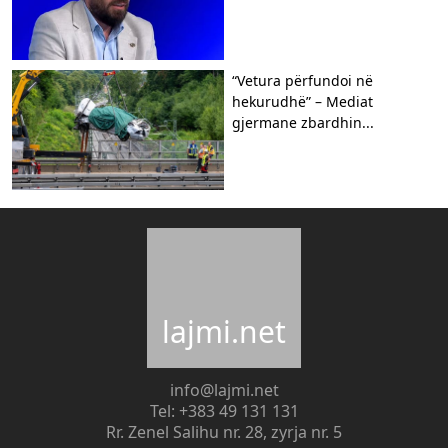
“Vetura përfundoi në
hekurudhë” – Mediat
gjermane zbardhin...
lajmi.net
info@lajmi.net
Tel: +383 49 131 131
Rr. Zenel Salihu nr. 28, zyrja nr. 5