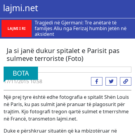
lajmi.net
Tragjedi në Gjermani: Tre anëtarë të
familjes Aliu nga Ferizaj humbin jetën në
LAJMI I RI
aksident
Ja si janë dukur spitalet e Parisit pas
sulmeve terroriste (Foto)
BOTA
17/11/2015 10:58
Një prej tyre është edhe fotografia e spitalit Shën Louis
në Paris, ku pas sulmit janë pranuar të plagosurit për
trajtim. Kjo fotografi tregon qartë sulmet e tmerrshme
në Francë, transmeton lajmi.net.
Duke e përshkruar situatën që ka mbizotëruar në