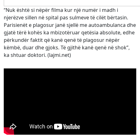
“Nuk është si nëpër filma kur një numër i madh i
njerëzve sillen në spital pas sulmeve të cilët bërtasin.
Parisienët e plagosur janë sjellë me autoambulanca dhe
gjatë tërë kohës ka mbizotëruar qetësia absolute, edhe
përkundër faktit që kanë qenë të plagosur nëpër
këmbë, duar dhe gjoks. Të gjithë kanë qenë në shok”,
ka shtuar doktori. (lajmi.net)