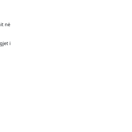
it në
gjet i