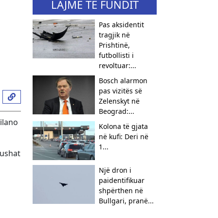
LAJME TË FUNDIT
Pas aksidentit
tragjik në
Prishtinë,
futbollisti i
revoltuar:...
Bosch alarmon
pas vizitës së
Zelenskyt në
Beograd:...
Milano
Kolona të gjata
në kufi: Deri në
1...
fushat
Një dron i
paidentifikuar
shpërthen në
Bullgari, pranë...