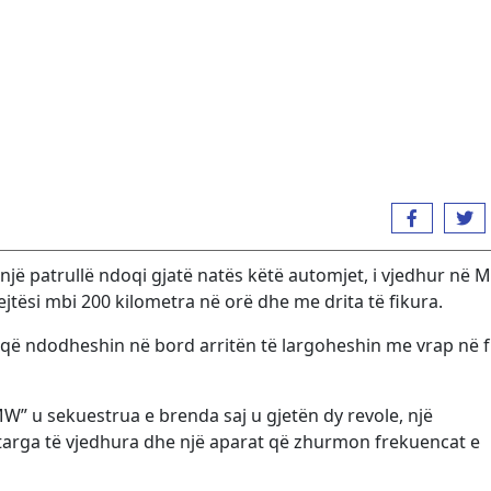
, një patrullë ndoqi gjatë natës këtë automjet, i vjedhur në 
tësi mbi 200 kilometra në orë dhe me drita të fikura.
at që ndodheshin në bord arritën të largoheshin me vrap në 
” u sekuestrua e brenda saj u gjetën dy revole, një
, targa të vjedhura dhe një aparat që zhurmon frekuencat e