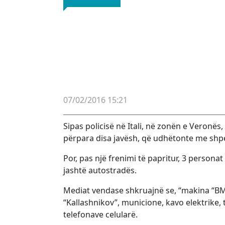
07/02/2016 15:21
Sipas policisë në Itali, në zonën e Veronës
përpara disa javësh, që udhëtonte me shpej
Por, pas një frenimi të papritur, 3 person
jashtë autostradës.
Mediat vendase shkruajnë se, “makina “BMW
“Kallashnikov”, municione, kavo elektrike
telefonave celularë.