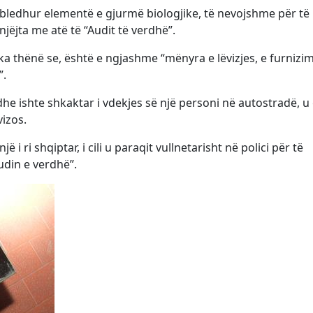
bledhur elementë e gjurmë biologjike, të nevojshme për të
ëjta me atë të “Audit të verdhë”.
a thënë se, është e ngjashme “mënyra e lëvizjes, e furnizim
”.
 dhe ishte shkaktar i vdekjes së një personi në autostradë, u 
vizos.
ë i ri shqiptar, i cili u paraqit vullnetarisht në polici për të
udin e verdhë”.