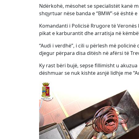
Ndërkohë, mësohet se specialistët kanë m
shqyrtuar nëse banda e “BMW”-së është e nj
Komandanti i Policisë Rrugore të Veronës k
pikat e karburantit dhe arratisja në këmbë
“Audi i verdhë”, i cili u përlesh më policinë
djegur përpara disa ditësh në afërsi të Tre
Ky rast bëri bujë, sepse fillimisht u akuzua nj
dëshmuar se nuk kishte asnjë lidhje me “A