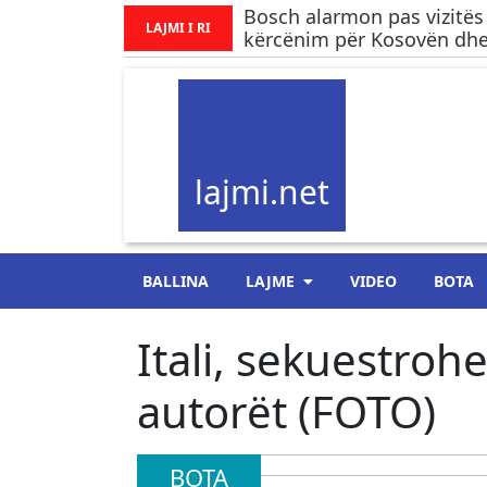
Bosch alarmon pas vizitës
LAJMI I RI
kërcënim për Kosovën dhe
lajmi.net
BALLINA
LAJME
VIDEO
BOTA
Itali, sekuestroh
autorët (FOTO)
BOTA