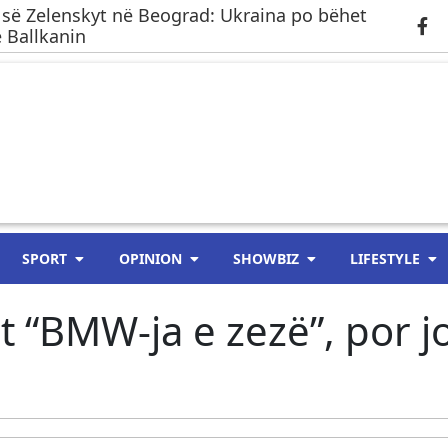
 së Zelenskyt në Beograd: Ukraina po bëhet
 Ballkanin
SPORT
OPINION
SHOWBIZ
LIFESTYLE
et “BMW-ja e zezë”, por j