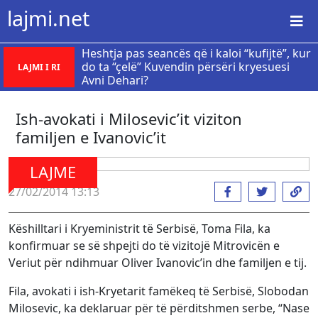
lajmi.net
Heshtja pas seancës që i kaloi “kufijtë”, kur
do ta “çelë” Kuvendin përsëri kryesuesi
LAJMI I RI
Avni Dehari?
Ish-avokati i Milosevic’it viziton
familjen e Ivanovic’it
LAJME
27/02/2014 13:13
Këshilltari i Kryeministrit të Serbisë, Toma Fila, ka
konfirmuar se së shpejti do të vizitojë Mitrovicën e
Veriut për ndihmuar Oliver Ivanovic’in dhe familjen e tij.
Fila, avokati i ish-Kryetarit famëkeq të Serbisë, Slobodan
Milosevic, ka deklaruar për të përditshmen serbe, “Nase