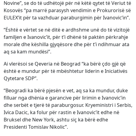
Novine”, se do të udhëtojë për në këtë qytet të Veriut të
Kosovës “pa marrë parasysh vendimin e Prokurorisë së
EULEX’it për ta vazhduar paraburgimin për Ivanovic’in”.
“Është e vërtet se në ditë e ardhshme unë do të vizitojë
familjen e Ivanovic’it, për t’i dhënë të paktën përkrahje
morale dhe këshilla gjyqësore dhe për t’i ndihmuar ata
aq sa kam mundësi”.
Ai vlerësoi se Qeveria në Beograd “ka bërë çdo gjë që
është e mundur për të mbështetur liderin e Iniciativës
Qytetare SDP”.
“Beogradi ka bërë pjesën e vet, aq sa ka mundur, duke
filluar nga dhënia e garancive për lirimin e Ivanovic’in
dhe serbët e tjerë të paraburgosur. Kryeministri i Serbis,
Ivica Dacic, ka folur për rastin e Ivanovic’it edhe në
Bruksel dhe New York, ashtu siç ka bërë edhe
Presidenti Tomislav Nikolic”.