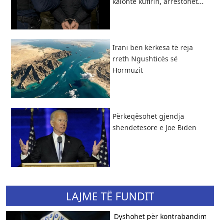
kalonte kufirin, arrestohet...
​Irani bën kërkesa të reja
rreth Ngushticës së
Hormuzit
Përkeqësohet gjendja
shëndetësore e Joe Biden
LAJME TË FUNDIT
Dyshohet për kontrabandim