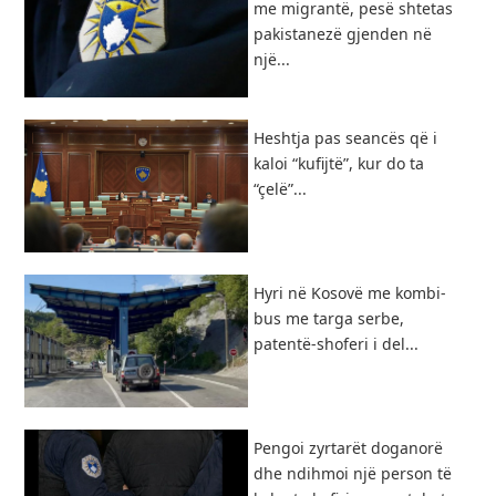
me migrantë, pesë shtetas
pakistanezë gjenden në
një...
Heshtja pas seancës që i
kaloi “kufijtë”, kur do ta
“çelë”...
Hyri në Kosovë me kombi-
bus me targa serbe,
patentë-shoferi i del...
Pengoi zyrtarët doganorë
dhe ndihmoi një person të