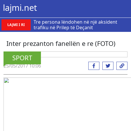
lajmi.net
Tre persona lëndohen në një aksident
LAJMI I RI
trafiku në Prilep të Deçanit
Inter prezanton fanellën e re (FOTO)
SPORT
25/05/2017 10:06