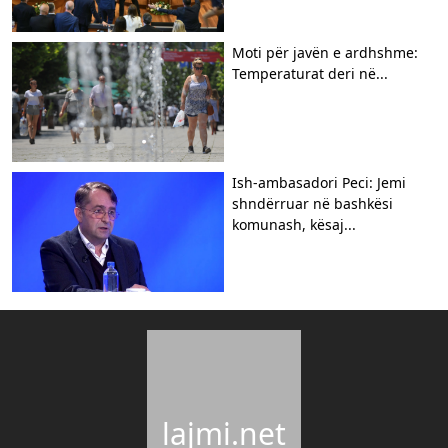
Moti për javën e ardhshme:
Temperaturat deri në...
Ish-ambasadori Peci: Jemi
shndërruar në bashkësi
komunash, kësaj...
lajmi.net