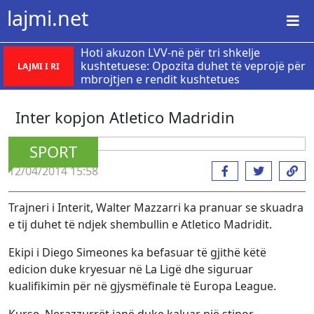
lajmi.net
Hoti akuzon LVV-në për tri shkelje
kushtetuese: Opozita duhet të veprojë për
LAJMI I RI
mbrojtjen e rendit kushtetues
Inter kopjon Atletico Madridin
SPORT
12/04/2014 15:58
Trajneri i Interit, Walter Mazzarri ka pranuar se skuadra
e tij duhet të ndjek shembullin e Atletico Madridit.
Ekipi i Diego Simeones ka befasuar të gjithë këtë
edicion duke kryesuar në La Ligë dhe siguruar
kualifikimin për në gjysmëfinale të Europa League.