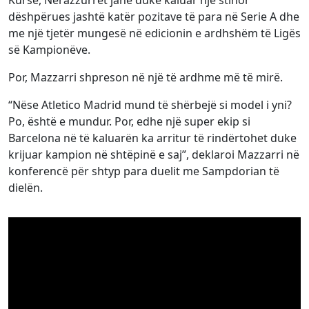
Kurse, Nerazzurrët janë duke kaluar një stinor
dëshpërues jashtë katër pozitave të para në Serie A dhe
me një tjetër mungesë në edicionin e ardhshëm të Ligës
së Kampionëve.
Por, Mazzarri shpreson në një të ardhme më të mirë.
“Nëse Atletico Madrid mund të shërbejë si model i yni?
Po, është e mundur. Por, edhe një super ekip si
Barcelona në të kaluarën ka arritur të rindërtohet duke
krijuar kampion në shtëpinë e saj”, deklaroi Mazzarri në
konferencë për shtyp para duelit me Sampdorian të
dielën.