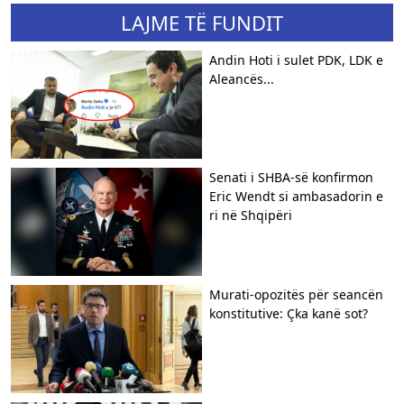
LAJME TË FUNDIT
Andin Hoti i sulet PDK, LDK e
Aleancës...
Senati i SHBA-së konfirmon
Eric Wendt si ambasadorin e
ri në Shqipëri
​Murati-opozitës për seancën
konstitutive: Çka kanë sot?