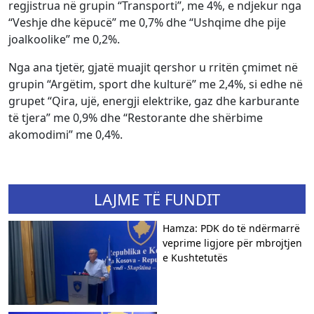
regjistrua në grupin “Transporti”, me 4%, e ndjekur nga
“Veshje dhe këpucë” me 0,7% dhe “Ushqime dhe pije
joalkoolike” me 0,2%.
Nga ana tjetër, gjatë muajit qershor u rritën çmimet në
grupin “Argëtim, sport dhe kulturë” me 2,4%, si edhe në
grupet “Qira, ujë, energji elektrike, gaz dhe karburante
të tjera” me 0,9% dhe “Restorante dhe shërbime
akomodimi” me 0,4%.
LAJME TË FUNDIT
Hamza: PDK do të ndërmarrë
veprime ligjore për mbrojtjen
e Kushtetutës