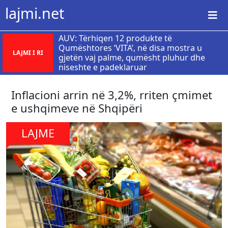
lajmi.net
AUV: Tërhiqen 12 produkte të
Qumështores ‘VITA’, në disa mostra u
LAJMI I RI
gjetën vaj palme, qumësht pluhur dhe
niseshte e padeklaruar
​Inflacioni arrin në 3,2%, rriten çmimet
e ushqimeve në Shqipëri
LAJME