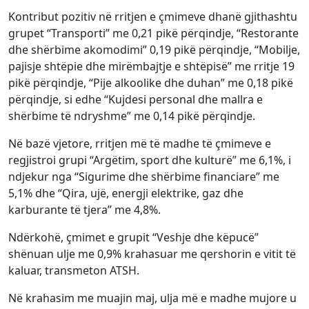
Kontribut pozitiv në rritjen e çmimeve dhanë gjithashtu
grupet “Transporti” me 0,21 pikë përqindje, “Restorante
dhe shërbime akomodimi” 0,19 pikë përqindje, “Mobilje,
pajisje shtëpie dhe mirëmbajtje e shtëpisë” me rritje 19
pikë përqindje, “Pije alkoolike dhe duhan” me 0,18 pikë
përqindje, si edhe “Kujdesi personal dhe mallra e
shërbime të ndryshme” me 0,14 pikë përqindje.
Në bazë vjetore, rritjen më të madhe të çmimeve e
regjistroi grupi “Argëtim, sport dhe kulturë” me 6,1%, i
ndjekur nga “Sigurime dhe shërbime financiare” me
5,1% dhe “Qira, ujë, energji elektrike, gaz dhe
karburante të tjera” me 4,8%.
Ndërkohë, çmimet e grupit “Veshje dhe këpucë”
shënuan ulje me 0,9% krahasuar me qershorin e vitit të
kaluar, transmeton ATSH.
Në krahasim me muajin maj, ulja më e madhe mujore u