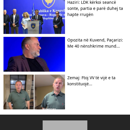
Haziri: LDK kërkoi seancë
sonte, partia e parë duhej ta
hapte rrugën
Opozita në Kuvend, Paçarizi:
Me 40 nënshkrime mund...
Zemaj: Ftoj VV të vijë e ta
konstituojë...