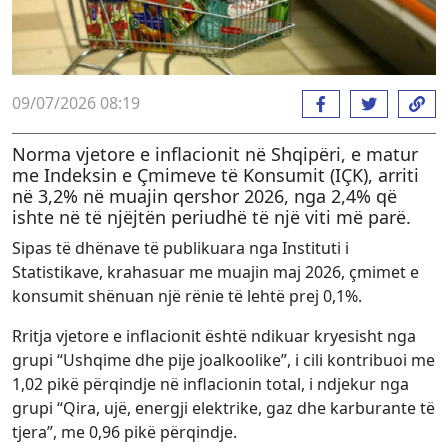
09/07/2026 08:19
Norma vjetore e inflacionit në Shqipëri, e matur
me Indeksin e Çmimeve të Konsumit (IÇK), arriti
në 3,2% në muajin qershor 2026, nga 2,4% që
ishte në të njëjtën periudhë të një viti më parë.
Sipas të dhënave të publikuara nga Instituti i
Statistikave, krahasuar me muajin maj 2026, çmimet e
konsumit shënuan një rënie të lehtë prej 0,1%.
Rritja vjetore e inflacionit është ndikuar kryesisht nga
grupi “Ushqime dhe pije joalkoolike”, i cili kontribuoi me
1,02 pikë përqindje në inflacionin total, i ndjekur nga
grupi “Qira, ujë, energji elektrike, gaz dhe karburante të
tjera”, me 0,96 pikë përqindje.