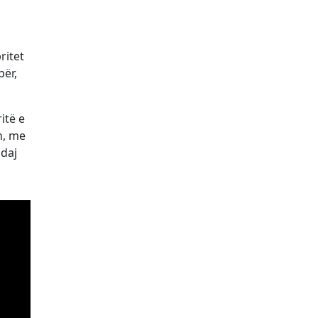
ritet
bër,
itë e
n, me
ndaj