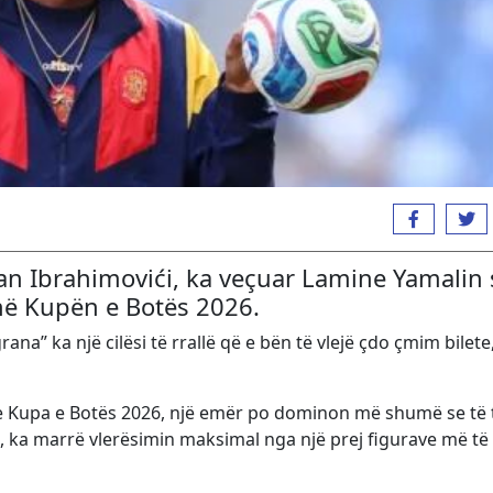
tan Ibrahimovići, ka veçuar Lamine Yamalin 
 në Kupën e Botës 2026.
grana” ka një cilësi të rrallë që e bën të vlejë çdo çmim bilete
e Kupa e Botës 2026, një emër po dominon më shumë se të t
, ka marrë vlerësimin maksimal nga një prej figurave më të