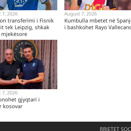
 7, 2026
August 7, 2026
n transferimi i Fisnik
Kumbulla mbetet në Spanj
it tek Leipzig, shkak
i bashkohet Rayo Vallecan
t mjekësore
 7, 2026
nohet gjyqtari i
r kosovar
RRJETET SOC