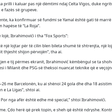
ga prilli i kaluar pas një dëmtimi ndaj Celta Vigos, duke ngrit
 e fazës së grupeve.
Fuente, ka konfirmuar së fundmi se Yamal është gati të marrë
 hapëse të “La Roja”.
lojë, Ibrahimovići i tha “Fox Sports”:
 një lojtar për të cilin blen bileta shumë të shtrenjta, një lo
it thjesht shijon përvojën”, tha ai.
tjen e tij përmes ekranit, Ibrahimović këmbëngul se ta sho
uesi i Milanit dhe PSG-së theksoi nuancat teknike që e veçojn
25-26 me Barcelonën, ku ai shënoi 24 gola dhe dha 18 asisti
 e La Ligas”, shtoi ai.
 Por nga afër është edhe më special,” shtoi Ibrahimovići.
. Çdo herë që prek topin, e sheh që është ndryshe. Kontrol