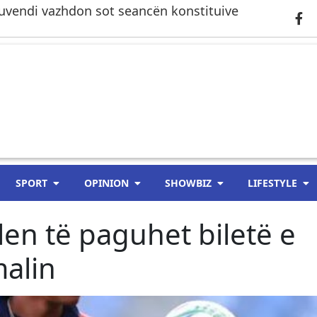
– Kuvendi vazhdon sot seancën konstituive
SPORT
OPINION
SHOWBIZ
LIFESTYLE
vlen të paguhet biletë e
malin