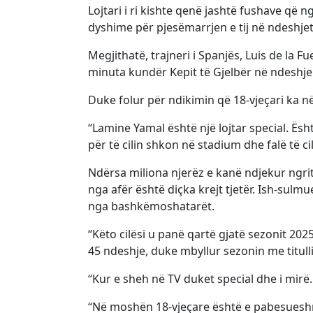
Lojtari i ri kishte qenë jashtë fushave që n
dyshime për pjesëmarrjen e tij në ndeshjet
Megjithatë, trajneri i Spanjës, Luis de la 
minuta kundër Kepit të Gjelbër në ndeshjen
Duke folur për ndikimin që 18-vjeçari ka në 
“Lamine Yamal është një lojtar special. Është
për të cilin shkon në stadium dhe falë të cil
Ndërsa miliona njerëz e kanë ndjekur ngri
nga afër është diçka krejt tjetër. Ish-sulm
nga bashkëmoshatarët.
“Këto cilësi u panë qartë gjatë sezonit 20
45 ndeshje, duke mbyllur sezonin me titullin
“Kur e sheh në TV duket special dhe i mirë.
“Në moshën 18-vjeçare është e pabesueshme