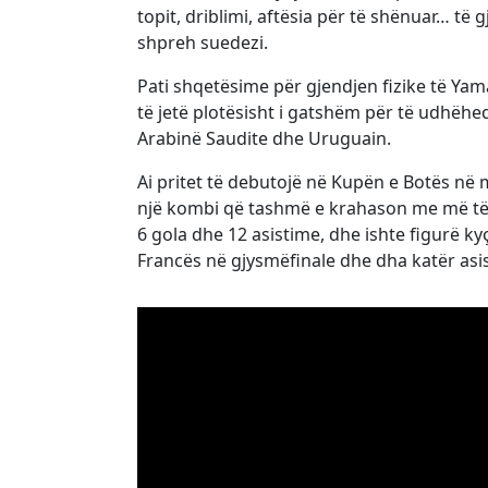
topit, driblimi, aftësia për të shënuar… të 
shpreh suedezi.
Pati shqetësime për gjendjen fizike të Yam
të jetë plotësisht i gatshëm për të udhëhe
Arabinë Saudite dhe Uruguain.
Ai pritet të debutojë në Kupën e Botës në
një kombi që tashmë e krahason me më të m
6 gola dhe 12 asistime, dhe ishte figurë k
Francës në gjysmëfinale dhe dha katër asis