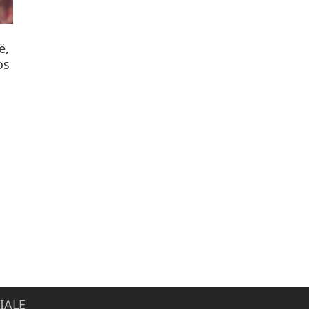
ë,
os
IALE