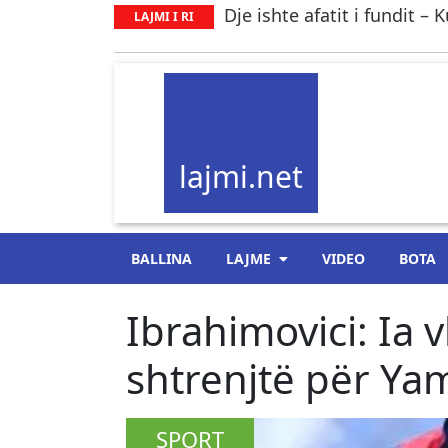
Dje ishte afatit i fundit 
LAJMI I RI
lajmi.net
BALLINA
LAJME
VIDEO
BOTA
Ibrahimovici: Ia 
shtrenjtë për Ya
SPORT