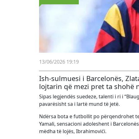
13/06/2026 19:19
Ish-sulmuesi i Barcelonës, Zla
lojtarin që mezi pret ta shohë
Sipas legjendës suedeze, talenti i ri i “Blau
pavarësisht sa i lartë mund të jetë.
Ndërsa bota e futbollit po përqendrohet t
Yamali, sensacioni adoleshent i Barcelonës
mëdha të lojës, Ibrahimovići.