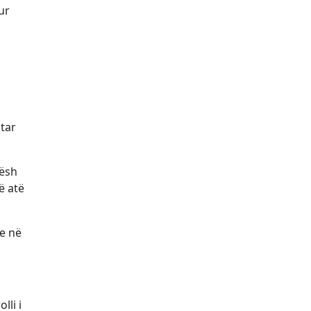
ur
jtar
hësh
ë atë
me në
li i