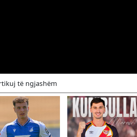
rtikuj të ngjashëm