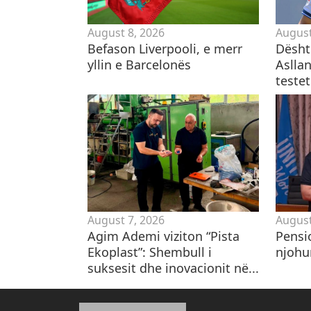
August 8, 2026
August
Befason Liverpooli, e merr
Dështo
yllin e Barcelonës
Asllan
teste
August 7, 2026
August
Agim Ademi viziton “Pista
Pensio
Ekoplast”: Shembull i
njohu
suksesit dhe inovacionit në...