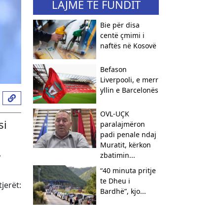
LAJME TË FUNDIT
Bie për disa
centë çmimi i
naftës në Kosovë
Befason
Liverpooli, e merr
yllin e Barcelonës
OVL-UÇK
si
paralajmëron
padi penale ndaj
Muratit, kërkon
,
zbatimin...
“40 minuta pritje
te Dheu i
jerët:
Bardhë”, kjo...