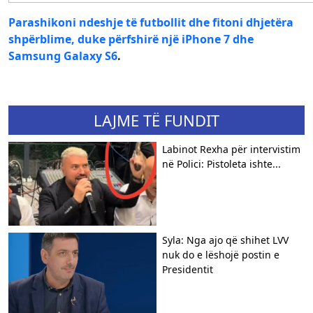
Parashikoni ndeshje të futbollit dhe fitoni dhjetëra
shpërblime, duke përfshirë një iPhone 7 dhe
Samsung Galaxy S6
.
LAJME TË FUNDIT
Labinot Rexha për intervistim
në Polici: Pistoleta ishte...
Syla: Nga ajo që shihet LVV
nuk do e lëshojë postin e
Presidentit