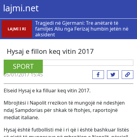
lajmi.net
Tragjedi në Gjermani: Tre anëtarë të
familjes Aliu nga Ferizaj humbin jetën në
LAJMI I RI
aksident
Hysaj e fillon keq vitin 2017
SPORT
05/01/2017 15:45
Elseid Hysaj e ka filluar keq vitin 2017.
Mbrojtësi i Napolit rrezikon të mungojë në ndeshjen
ndaj Sampdorias për shkak të ftohjes, raportojnë
mediat italiane.
Hysaj është futbollisti më i ri që i është bashkuar listës