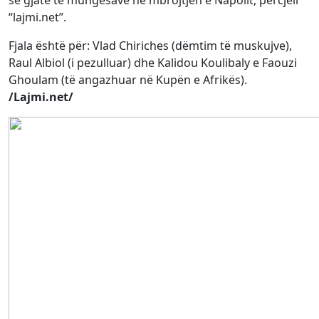
së gjatë të mungesave në mbrojtjen e Napolit, përcjell
“lajmi.net”.
Fjala është për: Vlad Chiriches (dëmtim të muskujve),
Raul Albiol (i pezulluar) dhe Kalidou Koulibaly e Faouzi
Ghoulam (të angazhuar në Kupën e Afrikës).
/Lajmi.net/