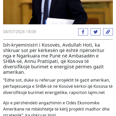
08/07/2026 18:06
Ish-kryeministri i Kosovës, Avdullah Hoti, ka
shkruar sot për kërkesën që është ripërsëritur
nga e Ngarkuara me Punë në Ambasadën e
SHBA-së, Annu Prattipati, që Kosova të
diversifikojë burimet e energjisë përmes gazit
amerikan.
“Edhe sot, duke iu referuar projektit të gazit amerikan,
përfaqësuesja e SHBA-së në Kosovë kërkoi që Kosova të
diversifikojë burimet energjetike, raporton lajmi.net
Ajo e përshëndeti angazhimin e Odës Ekonomike
Amerikane në mbështetje të këtij projekti madhor dhe
strategjik”, ka shkruar Hoti.