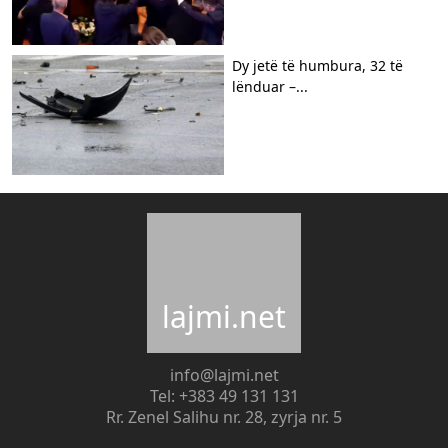
Dy jetë të humbura, 32 të
lënduar –...
lajmi.net
info@lajmi.net
Tel: +383 49 131 131
Rr. Zenel Salihu nr. 28, zyrja nr. 5