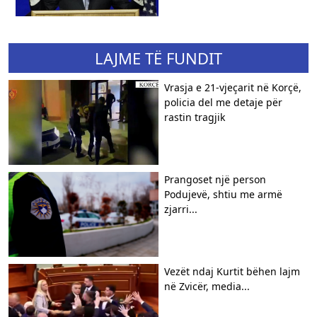
LAJME TË FUNDIT
Vrasja e 21-vjeçarit në Korçë,
policia del me detaje për
rastin tragjik
Prangoset një person
Podujevë, shtiu me armë
zjarri...
Vezët ndaj Kurtit bëhen lajm
në Zvicër, media...