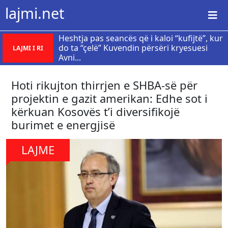
lajmi.net
Heshtja pas seancës që i kaloi “kufijtë”, kur
do ta “çelë” Kuvendin përsëri kryesuesi
LAJMI I RI
Avni...
Hoti rikujton thirrjen e SHBA-së për
projektin e gazit amerikan: Edhe sot i
kërkuan Kosovës t’i diversifikojë
burimet e energjisë
LAJME