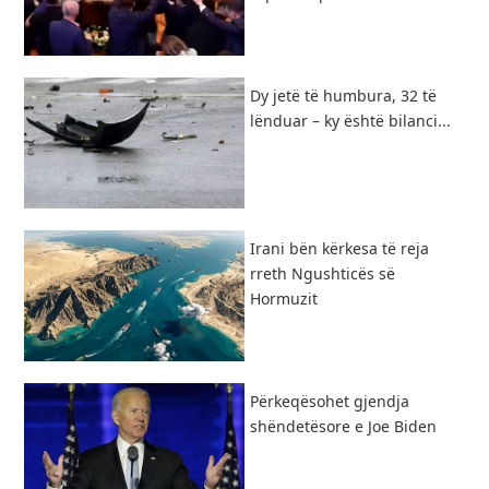
Dy jetë të humbura, 32 të
lënduar – ky është bilanci...
​Irani bën kërkesa të reja
rreth Ngushticës së
Hormuzit
Përkeqësohet gjendja
shëndetësore e Joe Biden