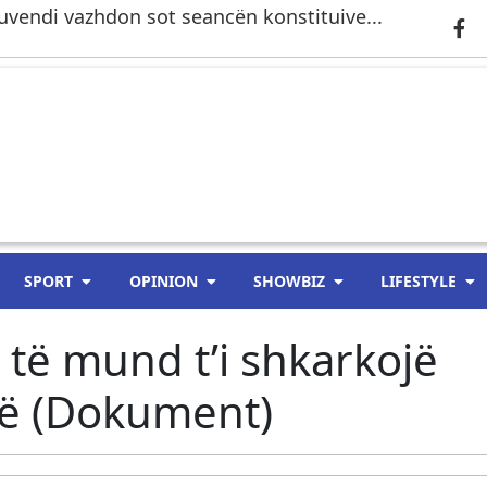
 Kuvendi vazhdon sot seancën konstituive...
SPORT
OPINION
SHOWBIZ
LIFESTYLE
 të mund t’i shkarkojë
së (Dokument)