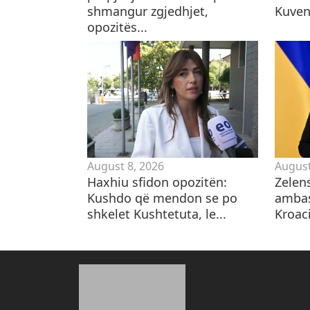
shmangur zgjedhjet,
Kuven
opozitës...
August 8, 2026
August
Haxhiu sfidon opozitën:
Zelen
Kushdo që mendon se po
ambas
shkelet Kushtetuta, le...
Kroaci