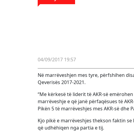
04/09/2017 19:57
Në marrëveshjen mes tyre, përfshihen dis
Qeverisës 2017-2021.
“Me kërkesë të liderit të AKR-së emërohen
marrëveshje e që janë përfaqësues të AKR-s
Pikën 5 të marrëveshjes mes AKR-së dhe PA
Kjo pikë e marrëveshjes thekson faktin se P
që udhëhiqen nga partia e tij.