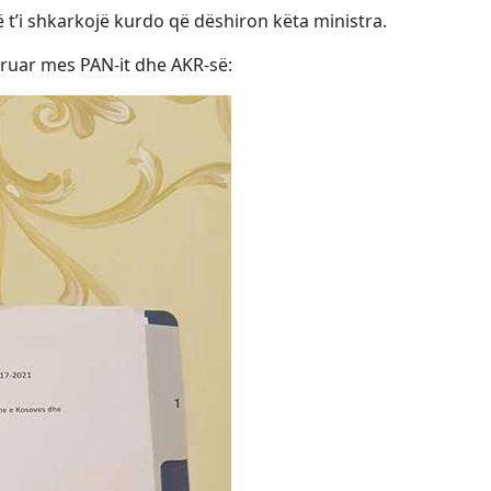
që t’i shkarkojë kurdo që dëshiron këta ministra.
ruar mes PAN-it dhe AKR-së: