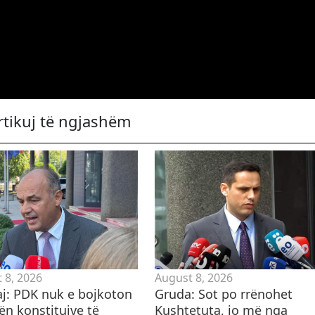
rtikuj të ngjashëm
 8, 2026
August 8, 2026
j: PDK nuk e bojkoton
Gruda: Sot po rrënohet
ën konstituive të
Kushtetuta, jo më nga