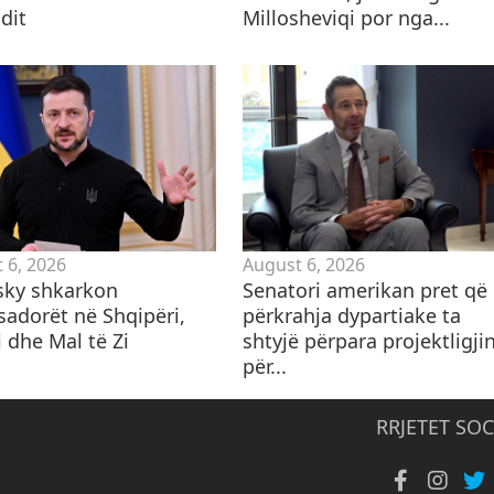
dit
Millosheviqi por nga...
 6, 2026
August 6, 2026
sky shkarkon
Senatori amerikan pret që
adorët në Shqipëri,
përkrahja dypartiake ta
 dhe Mal të Zi
shtyjë përpara projektligji
për...
RRJETET SOC