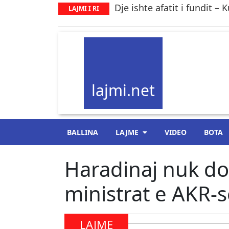
Dje ishte afatit i fundit –
LAJMI I RI
lajmi.net
BALLINA
LAJME
VIDEO
BOTA
Haradinaj nuk do
ministrat e AKR-
LAJME