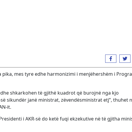
a pika, mes tyre edhe harmonizimi i menjëhershëm i Progr
 dhe shkarkohen të gjithë kuadrot që burojnë nga kjo
ë sikundër janë ministrat, zëvendësministrat etj”, thuhet 
N-it.
residenti i AKR-së do ketë fuqi ekzekutive në të gjitha minis