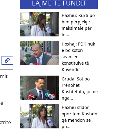
LAJME TË FUNDIT
Haxhiu: Kurti po
bën përpjekje
maksimale për
të...
Hoxhaj: PDK nuk
e bojkoton
seancën
konstituive të
Kuvendit
amit
Gruda: Sot po
rrënohet
Kushtetuta, jo më
nga...
në
Haxhiu sfidon
opozitën: Kushdo
që mendon se
tritë
po...