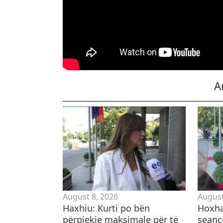
A
August 8, 2026
August
Haxhiu: Kurti po bën
Hoxha
përpjekje maksimale për të
seanc