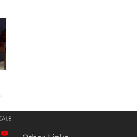
n
IALE