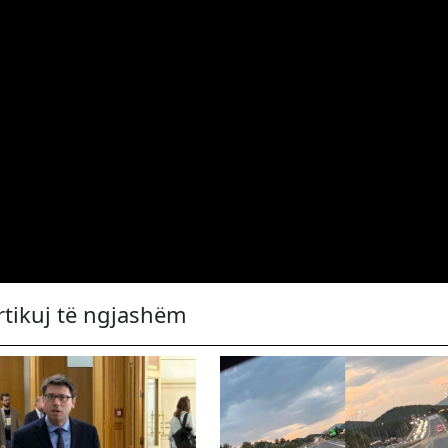
rtikuj të ngjashëm