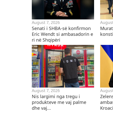
August 7, 2026
August
Senati i SHBA-së konfirmon
​Mura
Eric Wendt si ambasadorin e
konsti
ri në Shqipëri
August 7, 2026
August
Nis largimi nga tregu i
Zelen
produkteve me vaj palme
ambas
dhe vaj...
Kroaci