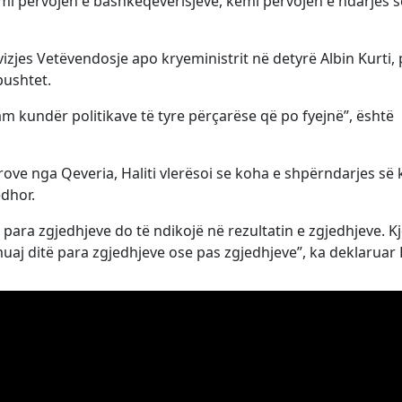
mi përvojën e bashkëqeverisjeve, kemi përvojën e ndarjes s
ëvizjes Vetëvendosje apo kryeministrit në detyrë Albin Kurti,
pushtet.
jam kundër politikave të tyre përçarëse që po fyejnë”, është
ve nga Qeveria, Haliti vlerësoi se koha e shpërndarjes së 
edhor.
 para zgjedhjeve do të ndikojë në rezultatin e zgjedhjeve. K
j ditë para zgjedhjeve ose pas zgjedhjeve”, ka deklaruar H