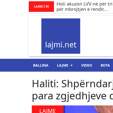
Hoti akuzon LVV-në për tri
LAJMI I RI
për mbrojtjen e rendit...
lajmi.net
BALLINA
LAJME
VIDEO
BOTA
Haliti: Shpërndar
para zgjedhjeve d
LAJME