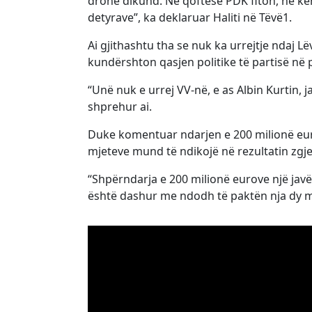
dronë dikund. Në qoftëse PDK fiton, ne ke
detyrave”, ka deklaruar Haliti në Tëvë1.
Ai gjithashtu tha se nuk ka urrejtje ndaj L
kundërshton qasjen politike të partisë në 
“Unë nuk e urrej VV-në, e as Albin Kurtin, 
shprehur ai.
Duke komentuar ndarjen e 200 milionë euro
mjeteve mund të ndikojë në rezultatin zgj
“Shpërndarja e 200 milionë eurove një javë
është dashur me ndodh të paktën nja dy mua