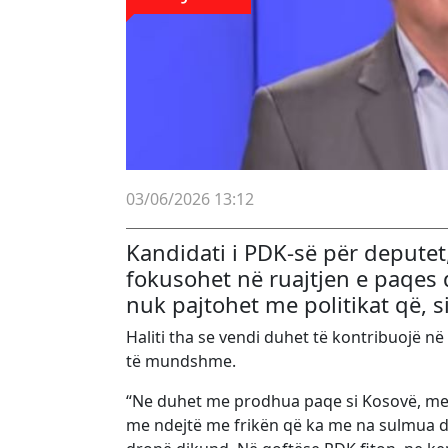
03/06/2026 13:12
Kandidati i PDK-së për deputet,
fokusohet në ruajtjen e paqes
nuk pajtohet me politikat që, si
Haliti tha se vendi duhet të kontribuojë në
të mundshme.
“Ne duhet me prodhua paqe si Kosovë, me
me ndejtë me frikën që ka me na sulmua 