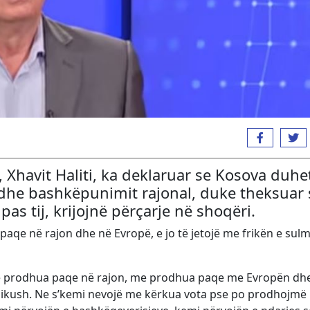
 Xhavit Haliti, ka deklaruar se Kosova duhe
 dhe bashkëpunimit rajonal, duke theksuar 
pas tij, krijojnë përçarje në shoqëri.
 paqe në rajon dhe në Evropë, e jo të jetojë me frikën e sul
 prodhua paqe në rajon, me prodhua paqe me Evropën dhe
dikush. Ne s’kemi nevojë me kërkua vota pse po prodhojmë