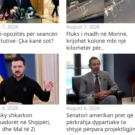
 7, 2026
August 7, 2026
ti-opozitës për seancën
Fluks i madh në Morinë,
tutive: Çka kanë sot?
krijohet kolonë mbi një
kilometër për...
 6, 2026
August 6, 2026
sky shkarkon
Senatori amerikan pret që
adorët në Shqipëri,
përkrahja dypartiake ta
 dhe Mal të Zi
shtyjë përpara projektligji