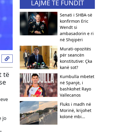
LAJME TË FUNDIT
Senati i SHBA-së
konfirmon Eric
Wendt si
ambasadorin e ri
në Shqipëri
​Murati-opozitës
për seancën
konstitutive: Çka
kanë sot?
t të
Kumbulla mbetet
se
në Spanjë, i
bashkohet Rayo
Vallecanos
meve
Fluks i madh në
Morinë, krijohet
kolonë mbi...
 jo