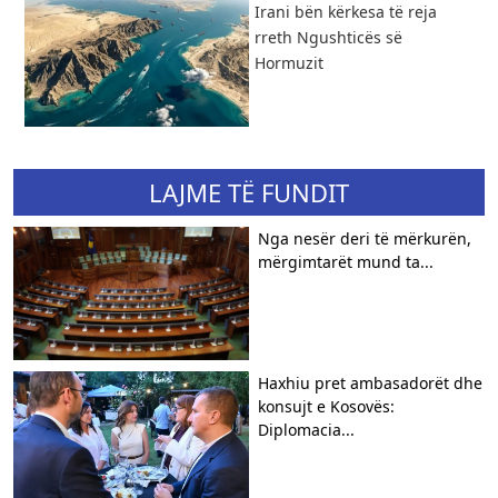
​Irani bën kërkesa të reja
rreth Ngushticës së
Hormuzit
LAJME TË FUNDIT
Nga nesër deri të mërkurën,
mërgimtarët mund ta...
Haxhiu pret ambasadorët dhe
konsujt e Kosovës:
Diplomacia...