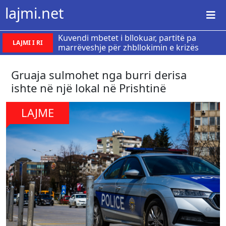
lajmi.net
Kuvendi mbetet i bllokuar, partitë pa
LAJMI I RI
marrëveshje për zhbllokimin e krizës
Gruaja sulmohet nga burri derisa
ishte në një lokal në Prishtinë
LAJME