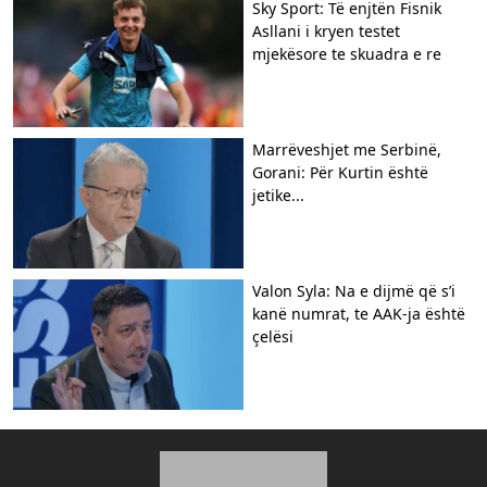
Sky Sport: Të enjtën Fisnik
Asllani i kryen testet
mjekësore te skuadra e re
Marrëveshjet me Serbinë,
Gorani: Për Kurtin është
jetike...
Valon Syla: Na e dijmë që s’i
kanë numrat, te AAK-ja është
çelësi