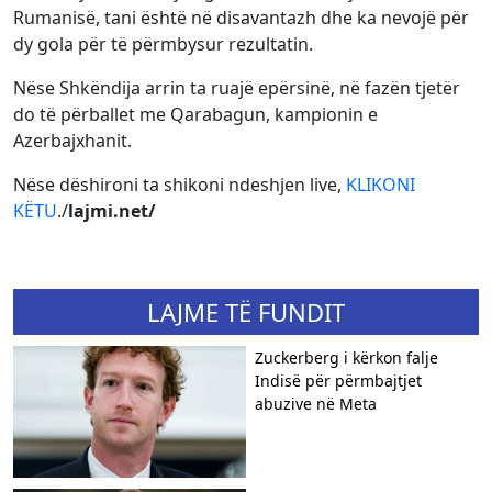
Rumanisë, tani është në disavantazh dhe ka nevojë për
dy gola për të përmbysur rezultatin.
Nëse Shkëndija arrin ta ruajë epërsinë, në fazën tjetër
do të përballet me Qarabagun, kampionin e
Azerbajxhanit.
Nëse dëshironi ta shikoni ndeshjen live,
KLIKONI
KËTU
./
lajmi.net/
LAJME TË FUNDIT
Zuckerberg i kërkon falje
Indisë për përmbajtjet
abuzive në Meta