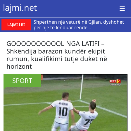
lajmi.net
Shpërthen një veturë në Gjilan, dyshohet
LAJMI I RI
për një të lënduar rëndë...
GOOOOOOOOOOL NGA LATIFI –
Shkëndija barazon kundër ekipit
rumun, kualifikimi tutje duket në
horizont
SPORT