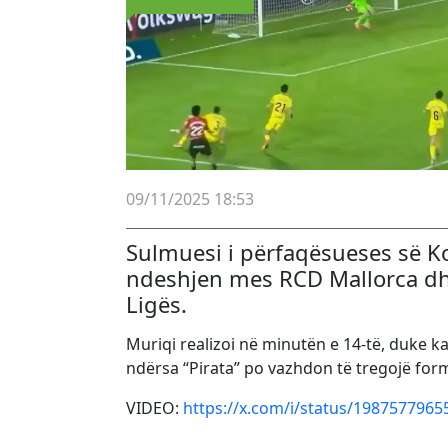
09/11/2025 18:53
Sulmuesi i përfaqësueses së Ko
ndeshjen mes RCD Mallorca dhe 
Ligës.
Muriqi realizoi në minutën e 14-të, duke k
ndërsa “Pirata” po vazhdon të tregojë for
VIDEO:
https://x.com/i/status/198757796