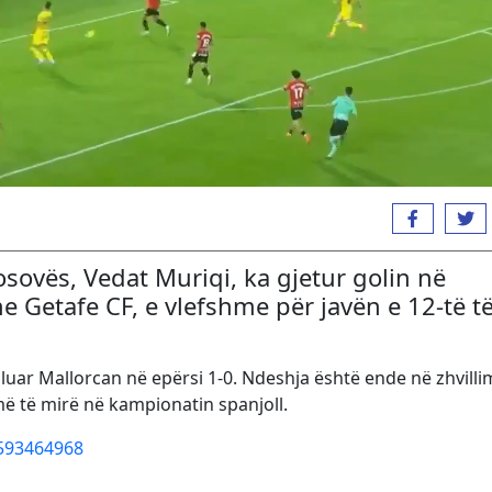
sovës, Vedat Muriqi, ka gjetur golin në
Getafe CF, e vlefshme për javën e 12-të të
aluar Mallorcan në epërsi 1-0. Ndeshja është ende në zhvilli
më të mirë në kampionatin spanjoll.
5593464968