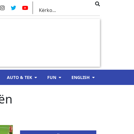
AUTO & TEK
FUN
ENGLISH
ën