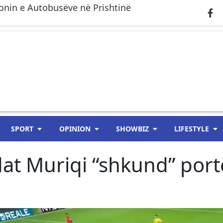
onin e Autobusëve në Prishtinë
SPORT
OPINION
SHOWBIZ
LIFESTYLE
 Muriqi “shkund” port