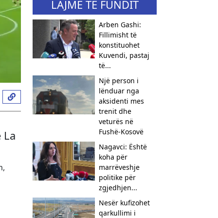
LAJME TË FUNDIT
Arben Gashi:
Fillimisht të
konstituohet
Kuvendi, pastaj
të...
Një person i
lënduar nga
aksidenti mes
trenit dhe
veturës në
Fushë-Kosovë
 La
Nagavci: Është
koha për
m,
marrëveshje
politike për
zgjedhjen...
Nesër kufizohet
qarkullimi i