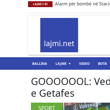
Alarm për bombë në Staci
LAJMI I RI
lajmi.net
BALLINA
LAJME
VIDEO
BOTA
GOOOOOOL: Vedat
e Getafes
SPORT