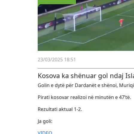
23/03/2025 18:51
Kosova ka shënuar gol ndaj Isl
Golin e dytë për Dardanët e shënoi, Muriqi
Pirati kosovar realizoi në minutën e 47’të.
Rezultati aktual 1-2.
Ja goli:
VIDEO