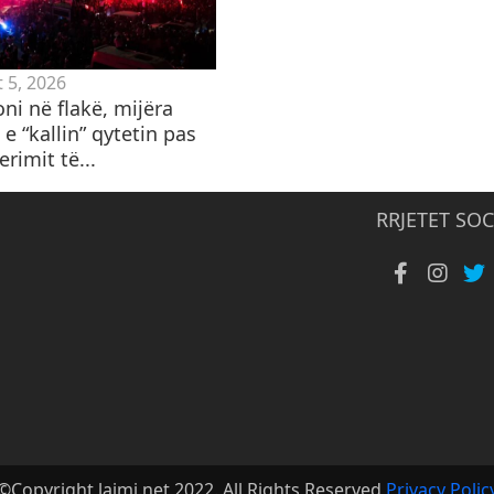
 5, 2026
ni në flakë, mijëra
 e “kallin” qytetin pas
erimit të...
RRJETET SOC
©Copyright lajmi.net 2022. All Rights Reserved
Privacy Polic