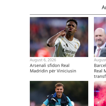
A
August 6, 2026
August
​Arsenali sfidon Real
Barce
Madridin për Viniciusin
Real 
transf