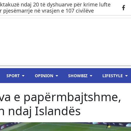
ktakuzë ndaj 20 të dyshuarve për krime lufte
 pjesëmarrje në vrasjen e 107 civilëve
SPORT
OPINION
SHOWBIZ
LIFESTYLE
a e papërmbajtshme,
h ndaj Islandës