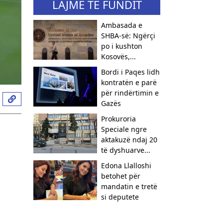
LAJME TË FUNDIT
Ambasada e
SHBA-së: Ngërçi
po i kushton
Kosovës,...
Bordi i Paqes lidh
kontratën e parë
për rindërtimin e
Gazës
Prokuroria
Speciale ngre
aktakuzë ndaj 20
të dyshuarve...
Edona Llalloshi
betohet për
mandatin e tretë
si deputete