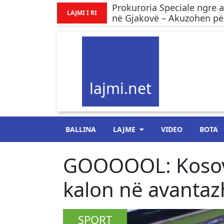
Prokuroria Speciale ngre a
LAJMI I RI
në Gjakovë – Akuzohen për
lajmi.net
BALLINA
LAJME
VIDEO
BOTA
GOOOOOL: Kosov
kalon në avantaz
SPORT