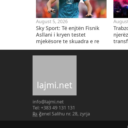
August 5, 2026
August
Sky Sport: Të enjtën Fisnik
Trabzo
Asllani i kryen testet
njerëz
mjekësore te skuadra e re
transf
lajmi.net
info@lajmi.net
Tel: +383 49 131 131
Rr. Zenel Salihu nr. 28, zyrja
nr. 5