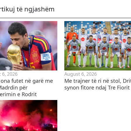
rtikuj të ngjashëm
 6, 2026
August 6, 2026
lona futet në garë me
​Me trajner të ri në stol, Dri
Madrdin për
synon fitore ndaj Tre Fiorit
erimin e Rodrit