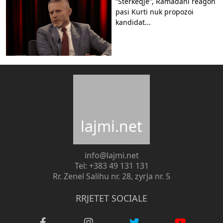
“Stërkeqje”, Ramadani reagon
pasi Kurti nuk propozoi
kandidat...
lajmi.net
info@lajmi.net
Tel: +383 49 131 131
Rr. Zenel Salihu nr. 28, zyrja nr. 5
RRJETET SOCIALE