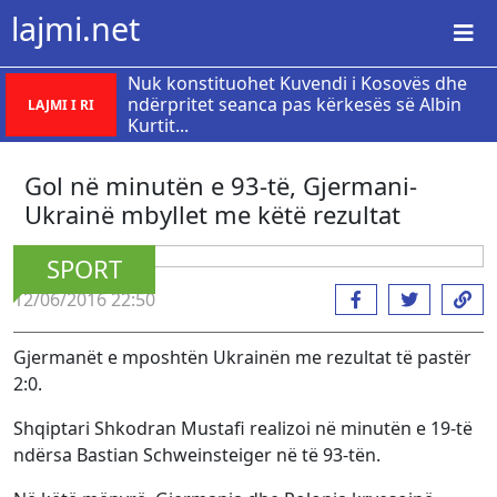
lajmi.net
Nuk konstituohet Kuvendi i Kosovës dhe
ndërpritet seanca pas kërkesës së Albin
LAJMI I RI
Kurtit...
Gol në minutën e 93-të, Gjermani-
Ukrainë mbyllet me këtë rezultat
SPORT
12/06/2016 22:50
Gjermanët e mposhtën Ukrainën me rezultat të pastër
2:0.
Shqiptari Shkodran Mustafi realizoi në minutën e 19-të
ndërsa Bastian Schweinsteiger në të 93-tën.