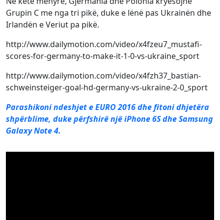
Në këtë mënyrë, Gjermania dhe Polonia kryesojnë
Grupin C me nga tri pikë, duke e lënë pas Ukrainën dhe
Irlandën e Veriut pa pikë.
http://www.dailymotion.com/video/x4fzeu7_mustafi-
scores-for-germany-to-make-it-1-0-vs-ukraine_sport
http://www.dailymotion.com/video/x4fzh37_bastian-
schweinsteiger-goal-hd-germany-vs-ukraine-2-0_sport
Parashikoni ndeshjet e EURO 2016 dhe fitoni dhjetëra
shpërblime, duke përfshirë një iPhone 6S dhe Samsung
Galaxy Note 4.