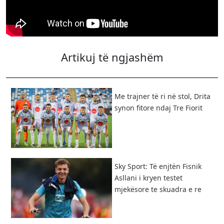
Artikuj të ngjashëm
​Me trajner të ri në stol, Drita
synon fitore ndaj Tre Fiorit
Sky Sport: Të enjtën Fisnik
Asllani i kryen testet
mjekësore te skuadra e re