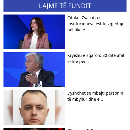
LAJME TË FUNDIT
Çitaku: Zvarritja e
institucioneve është zgjedhje
politike e...
Kryeziu e sqaron: 30 ditë afat
është për...
Dyshohet se mbajti personin
të mbyllur dhe e...