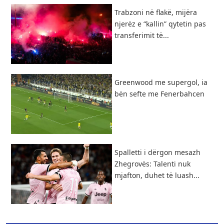
Trabzoni në flakë, mijëra
njerëz e “kallin” qytetin pas
transferimit të...
Greenwood me supergol, ia
bën sefte me Fenerbahcen
Spalletti i dërgon mesazh
Zhegrovës: Talenti nuk
mjafton, duhet të luash...