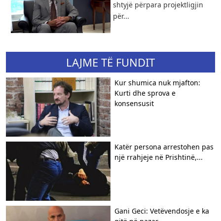
shtyjë përpara projektligjin
për...
LAJME TË FUNDIT
Kur shumica nuk mjafton:
Kurti dhe sprova e
konsensusit
​Katër persona arrestohen pas
një rrahjeje në Prishtinë,...
Gani Geci: Vetëvendosje e ka