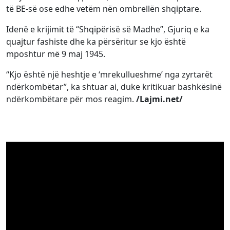
të BE-së ose edhe vetëm nën ombrellën shqiptare.
Idenë e krijimit të “Shqipërisë së Madhe”, Gjuriq e ka
quajtur fashiste dhe ka përsëritur se kjo është
mposhtur më 9 maj 1945.
“Kjo është një heshtje e ‘mrekullueshme’ nga zyrtarët
ndërkombëtar”, ka shtuar ai, duke kritikuar bashkësinë
ndërkombëtare për mos reagim.
/Lajmi.net/