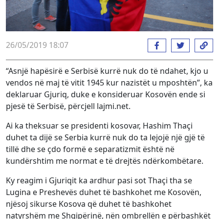
26/05/2019 18:07
“Asnjë hapësirë e Serbisë kurrë nuk do të ndahet, kjo u
vendos në maj të vitit 1945 kur nazistët u mposhtën”, ka
deklaruar Gjuriq, duke e konsideruar Kosovën ende si
pjesë të Serbisë, përcjell lajmi.net.
Ai ka theksuar se presidenti kosovar, Hashim Thaçi
duhet ta dijë se Serbia kurrë nuk do ta lejojë një gjë të
tillë dhe se çdo formë e separatizmit është në
kundërshtim me normat e të drejtës ndërkombëtare.
Ky reagim i Gjuriqit ka ardhur pasi sot Thaçi tha se
Lugina e Preshevës duhet të bashkohet me Kosovën,
njësoj sikurse Kosova që duhet të bashkohet
natyrshëm me Shqipërinë, nën ombrellën e përbashkët