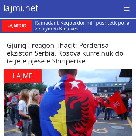
lajmi.net
Ramadani: Keqpërdorimi i pushtetit po ia
LAJMI I RI
zë frymën Kosovës...
Gjuriq i reagon Thaçit: Përderisa
ekziston Serbia, Kosova kurrë nuk do
të jetë pjesë e Shqipërisë
LAJME