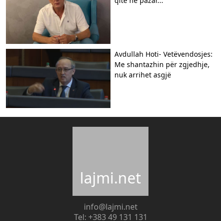
qitë në pazar...
Avdullah Hoti- Vetëvendosjes:
Me shantazhin për zgjedhje,
nuk arrihet asgjë
lajmi.net
info@lajmi.net
Tel: +383 49 131 131