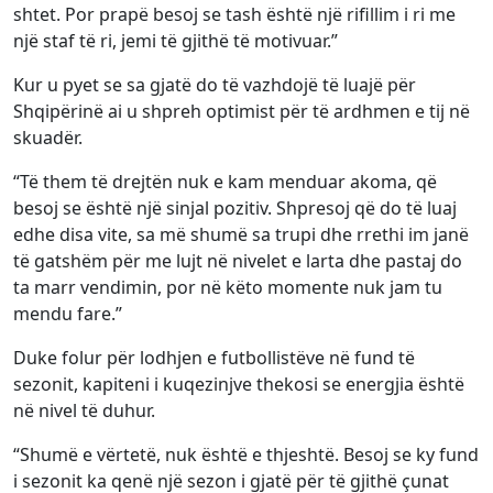
shtet. Por prapë besoj se tash është një rifillim i ri me
një staf të ri, jemi të gjithë të motivuar.”
Kur u pyet se sa gjatë do të vazhdojë të luajë për
Shqipërinë ai u shpreh optimist për të ardhmen e tij në
skuadër.
“Të them të drejtën nuk e kam menduar akoma, që
besoj se është një sinjal pozitiv. Shpresoj që do të luaj
edhe disa vite, sa më shumë sa trupi dhe rrethi im janë
të gatshëm për me lujt në nivelet e larta dhe pastaj do
ta marr vendimin, por në këto momente nuk jam tu
mendu fare.”
Duke folur për lodhjen e futbollistëve në fund të
sezonit, kapiteni i kuqezinjve thekosi se energjia është
në nivel të duhur.
“Shumë e vërtetë, nuk është e thjeshtë. Besoj se ky fund
i sezonit ka qenë një sezon i gjatë për të gjithë çunat