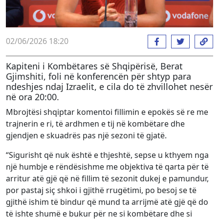
02/06/2026 18:20
Kapiteni i Kombëtares së Shqipërisë, Berat
Gjimshiti, foli në konferencën për shtyp para
ndeshjes ndaj Izraelit, e cila do të zhvillohet nesër
në ora 20:00.
Mbrojtësi shqiptar komentoi fillimin e epokës së re me
trajnerin e ri, të ardhmen e tij në kombëtare dhe
gjendjen e skuadrës pas një sezoni të gjatë.
“Sigurisht që nuk është e thjeshtë, sepse u kthyem nga
një humbje e rëndësishme me objektiva të qarta për të
arritur atë gjë që në fillim të sezonit dukej e pamundur,
por pastaj siç shkoi i gjithë rrugëtimi, po besoj se të
gjithë ishim të bindur që mund ta arrijmë atë gjë që do
të ishte shumë e bukur për ne si kombëtare dhe si