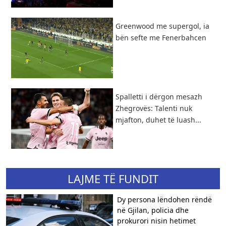
Greenwood me supergol, ia
bën sefte me Fenerbahcen
Spalletti i dërgon mesazh
Zhegrovës: Talenti nuk
mjafton, duhet të luash...
LAJME TË FUNDIT
Dy persona lëndohen rëndë
në Gjilan, policia dhe
prokurori nisin hetimet