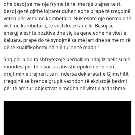
dhe besoj se me një frymë të re, me një trajner të ri,
besoj që të gjithë lojtarët duhen edhe prapë të tregojnë
veten për vend në kombëtare. Nuk është gjë normale të
vish në kombëtare, të vesh këtë fanellë. Besoj se
energjia është pozitive dhe siç ka qenë edhe në vitet e
kaluara, prapë do të synojmë sa më lart dhe sa më mirë
që të kualifikohemi në një turne të madh.”
Shqipëria do ta shfrytëzojë përballjen ndaj Izraelit si një
mundësi për të nisur pozitivisht epokën e re nën
drejtimin e trajnerit të ri, ndërsa deklaratat e Gjimshitit
tregojnë se brenda grupit vazhdon të ekzistojë besimi
për të arritur objektivat e mëdha në vitet e ardhshme.