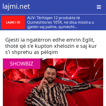
lajmi.net
AUV: Tërhiqen 12 produkte të
Qumështores ‘VITA’, në disa mostra u
LAJMI I RI
gjetën vaj palme, qumësht...
Gjesti ia ngatërron edhe emrin Eglit,
thotë që s’e kupton xhelozin e saj kur
s’i shprehu as pëlqim
SHOWBIZ