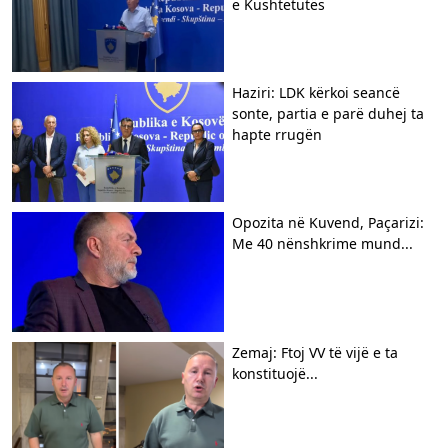
e Kushtetutës
Haziri: LDK kërkoi seancë
sonte, partia e parë duhej ta
hapte rrugën
Opozita në Kuvend, Paçarizi:
Me 40 nënshkrime mund...
Zemaj: Ftoj VV të vijë e ta
konstituojë...