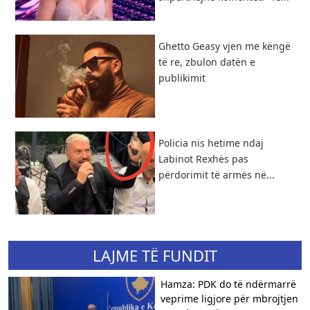
Ghetto Geasy vjen me këngë
të re, zbulon datën e
publikimit
Policia nis hetime ndaj
Labinot Rexhës pas
përdorimit të armës në...
LAJME TË FUNDIT
Hamza: PDK do të ndërmarrë
veprime ligjore për mbrojtjen