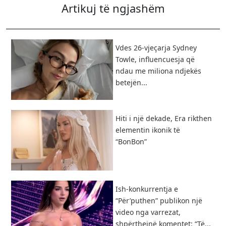
Artikuj të ngjashëm
Vdes 26-vjeçarja Sydney
Towle, influencuesja që
ndau me miliona ndjekës
betejën...
Hiti i një dekade, Era rikthen
elementin ikonik të
“BonBon”
Ish-konkurrentja e
“Për’puthen” publikon një
video nga varrezat,
shpërthejnë komentet: “Të...