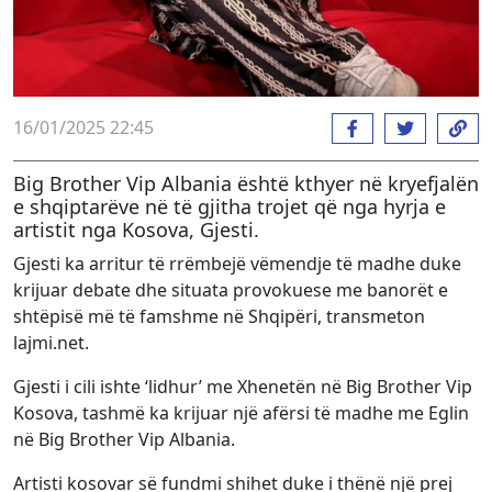
16/01/2025 22:45
Big Brother Vip Albania është kthyer në kryefjalën
e shqiptarëve në të gjitha trojet që nga hyrja e
artistit nga Kosova, Gjesti.
Gjesti ka arritur të rrëmbejë vëmendje të madhe duke
krijuar debate dhe situata provokuese me banorët e
shtëpisë më të famshme në Shqipëri, transmeton
lajmi.net.
Gjesti i cili ishte ‘lidhur’ me Xhenetën në Big Brother Vip
Kosova, tashmë ka krijuar një afërsi të madhe me Eglin
në Big Brother Vip Albania.
Artisti kosovar së fundmi shihet duke i thënë një prej