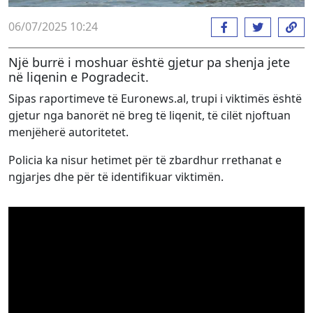
06/07/2025 10:24
Një burrë i moshuar është gjetur pa shenja jete
në liqenin e Pogradecit.
Sipas raportimeve të Euronews.al, trupi i viktimës është
gjetur nga banorët në breg të liqenit, të cilët njoftuan
menjëherë autoritetet.
Policia ka nisur hetimet për të zbardhur rrethanat e
ngjarjes dhe për të identifikuar viktimën.