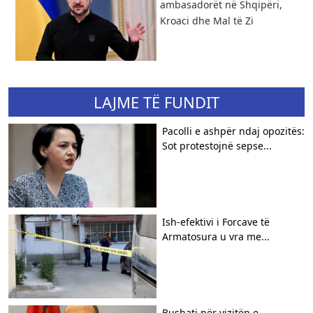
ambasadorët në Shqipëri,
Kroaci dhe Mal të Zi
LAJME TË FUNDIT
Pacolli e ashpër ndaj opozitës:
Sot protestojnë sepse...
Ish-efektivi i Forcave të
Armatosura u vra me...
Bushati për vizitën e