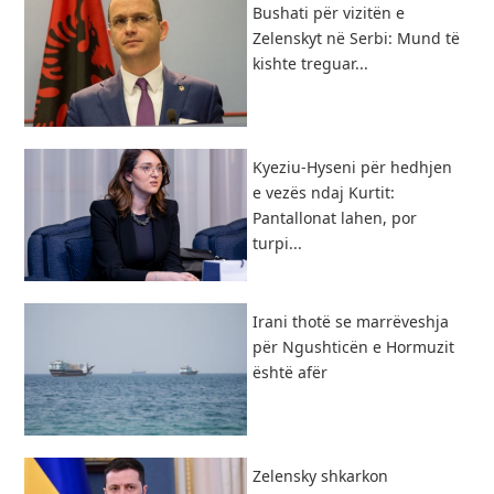
Bushati për vizitën e
Zelenskyt në Serbi: Mund të
kishte treguar...
Kyeziu-Hyseni për hedhjen
e vezës ndaj Kurtit:
Pantallonat lahen, por
turpi...
Irani thotë se marrëveshja
për Ngushticën e Hormuzit
është afër
Zelensky shkarkon