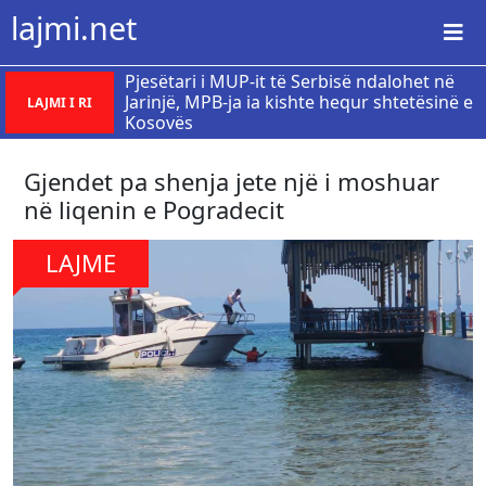
lajmi.net
Pjesëtari i MUP-it të Serbisë ndalohet në
Jarinjë, MPB-ja ia kishte hequr shtetësinë e
LAJMI I RI
Kosovës
Gjendet pa shenja jete një i moshuar
në liqenin e Pogradecit
LAJME