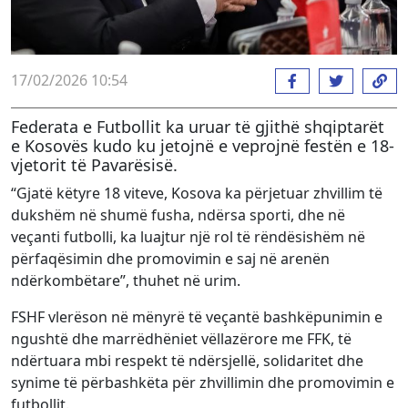
17/02/2026 10:54
Federata e Futbollit ka uruar të gjithë shqiptarët
e Kosovës kudo ku jetojnë e veprojnë festën e 18-
vjetorit të Pavarësisë.
“Gjatë këtyre 18 viteve, Kosova ka përjetuar zhvillim të
dukshëm në shumë fusha, ndërsa sporti, dhe në
veçanti futbolli, ka luajtur një rol të rëndësishëm në
përfaqësimin dhe promovimin e saj në arenën
ndërkombëtare”, thuhet në urim.
FSHF vlerëson në mënyrë të veçantë bashkëpunimin e
ngushtë dhe marrëdhëniet vëllazërore me FFK, të
ndërtuara mbi respekt të ndërsjellë, solidaritet dhe
synime të përbashkëta për zhvillimin dhe promovimin e
futbollit.