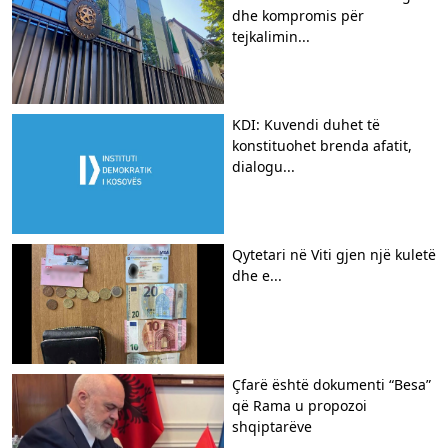
dhe kompromis për
tejkalimin...
KDI: Kuvendi duhet të
konstituohet brenda afatit,
dialogu...
Qytetari në Viti gjen një kuletë
dhe e...
Çfarë është dokumenti “Besa”
që Rama u propozoi
shqiptarëve