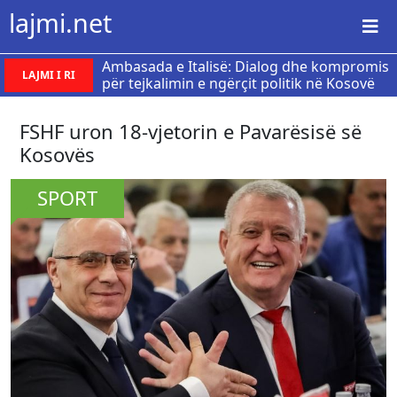
lajmi.net
Ambasada e Italisë: Dialog dhe kompromis
LAJMI I RI
për tejkalimin e ngërçit politik në Kosovë
FSHF uron 18-vjetorin e Pavarësisë së
Kosovës
SPORT