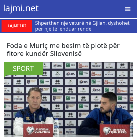
lajmi.net
Shpërthen një veturë në Gjilan, dyshohet
LAJMI I RI
për një të lënduar rëndë
Foda e Muriç me besim të plotë për
fitore kundër Sllovenisë
SPORT