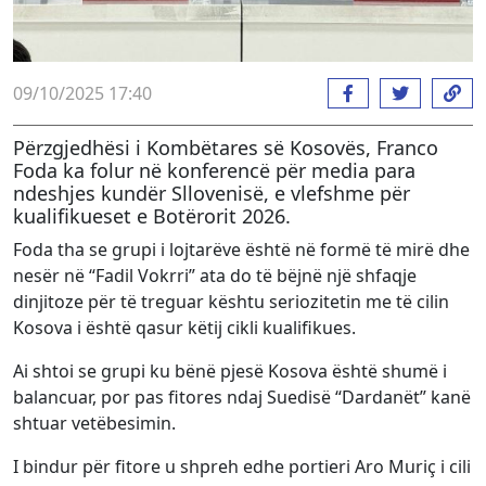
09/10/2025 17:40
Përzgjedhësi i Kombëtares së Kosovës, Franco
Foda ka folur në konferencë për media para
ndeshjes kundër Sllovenisë, e vlefshme për
kualifikueset e Botërorit 2026.
Foda tha se grupi i lojtarëve është në formë të mirë dhe
nesër në “Fadil Vokrri” ata do të bëjnë një shfaqje
dinjitoze për të treguar kështu seriozitetin me të cilin
Kosova i është qasur këtij cikli kualifikues.
Ai shtoi se grupi ku bënë pjesë Kosova është shumë i
balancuar, por pas fitores ndaj Suedisë “Dardanët” kanë
shtuar vetëbesimin.
I bindur për fitore u shpreh edhe portieri Aro Muriç i cili