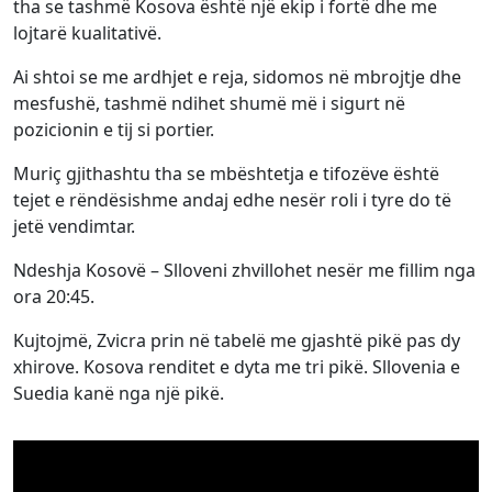
tha se tashmë Kosova është një ekip i fortë dhe me
lojtarë kualitativë.
Ai shtoi se me ardhjet e reja, sidomos në mbrojtje dhe
mesfushë, tashmë ndihet shumë më i sigurt në
pozicionin e tij si portier.
Muriç gjithashtu tha se mbështetja e tifozëve është
tejet e rëndësishme andaj edhe nesër roli i tyre do të
jetë vendimtar.
Ndeshja Kosovë – Slloveni zhvillohet nesër me fillim nga
ora 20:45.
Kujtojmë, Zvicra prin në tabelë me gjashtë pikë pas dy
xhirove. Kosova renditet e dyta me tri pikë. Sllovenia e
Suedia kanë nga një pikë.