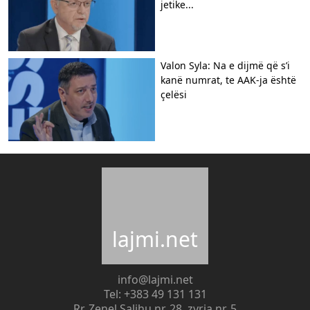
jetike...
Valon Syla: Na e dijmë që s’i
kanë numrat, te AAK-ja është
çelësi
lajmi.net
info@lajmi.net
Tel: +383 49 131 131
Rr. Zenel Salihu nr. 28, zyrja nr. 5