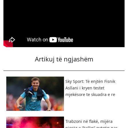
Artikuj të ngjashëm
Sky Sport: Të enjtën Fisnik
Asllani i kryen testet
mjekësore te skuadra e re
Trabzoni në flakë, mijëra
njerëz e “kallin” qytetin pas