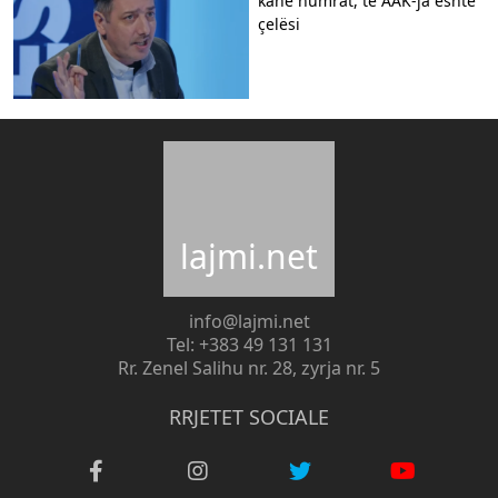
kanë numrat, te AAK-ja është
çelësi
lajmi.net
info@lajmi.net
Tel: +383 49 131 131
Rr. Zenel Salihu nr. 28, zyrja nr. 5
RRJETET SOCIALE