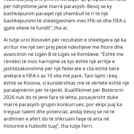
për ndryshime janë marrë parasysh. Besoj se ky
bashkëpunim paraqet një shembull të ri të një
bashkëpunimi të shkëlqyeshëm mes FFK-së dhe FIFA-s
gjatë viteve të fundit”, tha ai.
Ai tutje uroi Kosovën për rezultatet e shkëlqyera që ka
arritur me një seri prej pesë ndeshjeve me fitore dhe
avancimin në Ligën B të Ligës së Kombeve. “Është me
rëndësi të mos harrojmë se kjo është një arritje e
jashtëzakonshme për një federatë e cila është bërë
anëtare e FIFA-s as 10 vite më parë. Tani lajmi i keq
është se Kosova, si kundërshtar, me të vërtetë është një
paralajmërim për të tjerët. Kualifikimet për Botërorin
2026 nuk do të jenë fare të lehta, posaçërisht duke
marrë parasysh grupin konkurrues, por ekipi juaj ka
treguar talent dhe potencial, andaj besoj se në të
ardhmen e afërt do të shkruani faqe të arta në
historinë e futbollit tuaj”, tha tutje Ferri.