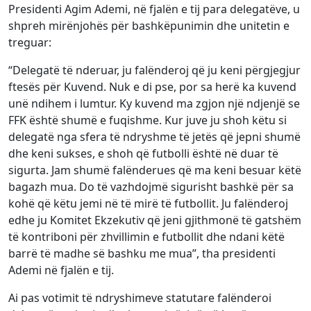
Presidenti Agim Ademi, në fjalën e tij para delegatëve, u
shpreh mirënjohës për bashkëpunimin dhe unitetin e
treguar:
“Delegatë të nderuar, ju falënderoj që ju keni përgjegjur
ftesës për Kuvend. Nuk e di pse, por sa herë ka kuvend
unë ndihem i lumtur. Ky kuvend ma zgjon një ndjenjë se
FFK është shumë e fuqishme. Kur juve ju shoh këtu si
delegatë nga sfera të ndryshme të jetës që jepni shumë
dhe keni sukses, e shoh që futbolli është në duar të
sigurta. Jam shumë falënderues që ma keni besuar këtë
bagazh mua. Do të vazhdojmë sigurisht bashkë për sa
kohë që këtu jemi në të mirë të futbollit. Ju falënderoj
edhe ju Komitet Ekzekutiv që jeni gjithmonë të gatshëm
të kontriboni për zhvillimin e futbollit dhe ndani këtë
barrë të madhe së bashku me mua”, tha presidenti
Ademi në fjalën e tij.
Ai pas votimit të ndryshimeve statutare falënderoi