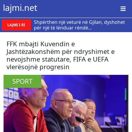
lajmi.net
Shpërthen një veturë në Gjilan, dyshohet
LAJMI I RI
për një të lënduar rëndë...
FFK mbajti Kuvendin e
Jashtëzakonshëm për ndryshimet e
nevojshme statutare, FIFA e UEFA
vlerësojnë progresin
SPORT