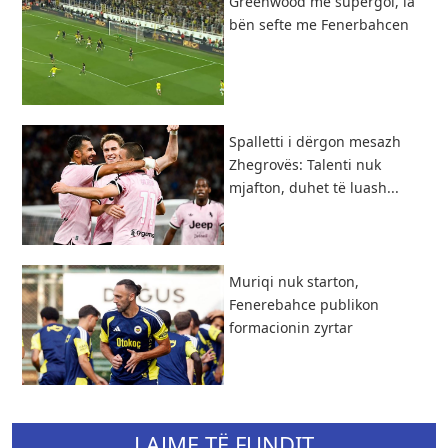
Greenwood me supergol, ia
bën sefte me Fenerbahcen
Spalletti i dërgon mesazh
Zhegrovës: Talenti nuk
mjafton, duhet të luash...
Muriqi nuk starton,
Fenerebahce publikon
formacionin zyrtar
LAJME TË FUNDIT