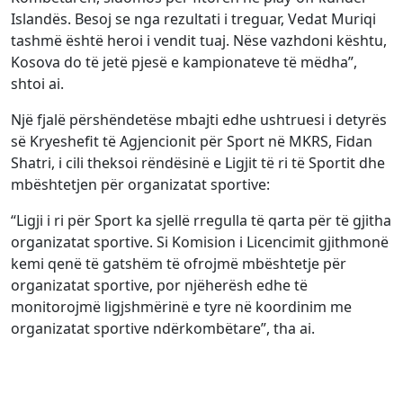
Islandës. Besoj se nga rezultati i treguar, Vedat Muriqi
tashmë është heroi i vendit tuaj. Nëse vazhdoni kështu,
Kosova do të jetë pjesë e kampionateve të mëdha”,
shtoi ai.
Një fjalë përshëndetëse mbajti edhe ushtruesi i detyrës
së Kryeshefit të Agjencionit për Sport në MKRS, Fidan
Shatri, i cili theksoi rëndësinë e Ligjit të ri të Sportit dhe
mbështetjen për organizatat sportive:
“Ligji i ri për Sport ka sjellë rregulla të qarta për të gjitha
organizatat sportive. Si Komision i Licencimit gjithmonë
kemi qenë të gatshëm të ofrojmë mbështetje për
organizatat sportive, por njëherësh edhe të
monitorojmë ligjshmërinë e tyre në koordinim me
organizatat sportive ndërkombëtare”, tha ai.