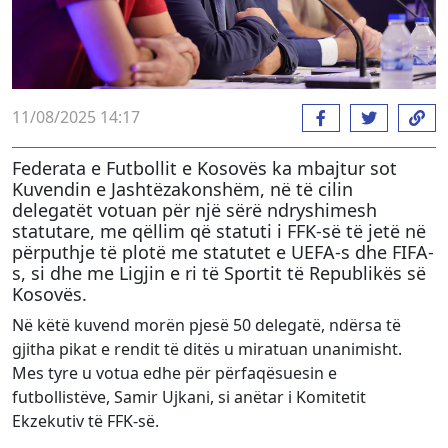
11/08/2025 14:17
Federata e Futbollit e Kosovës ka mbajtur sot
Kuvendin e Jashtëzakonshëm, në të cilin
delegatët votuan për një sërë ndryshimesh
statutare, me qëllim që statuti i FFK-së të jetë në
përputhje të plotë me statutet e UEFA-s dhe FIFA-
s, si dhe me Ligjin e ri të Sportit të Republikës së
Kosovës.
Në këtë kuvend morën pjesë 50 delegatë, ndërsa të
gjitha pikat e rendit të ditës u miratuan unanimisht.
Mes tyre u votua edhe për përfaqësuesin e
futbollistëve, Samir Ujkani, si anëtar i Komitetit
Ekzekutiv të FFK-së.