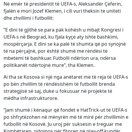
Në emër të presidentit të UEFA-s, Aleksandër Çeferin,
fjalën e mori Jozef Klemen, i cili vuri theksin te uniteti
dhe zhvillimi i futbollit:
“E dini të gjithë se para pak kohësh u mbajt Kongresi i
UEFA-s në Beograd, ku fjala kyçe aty ishte bashkimi,
mospërçarja. E dini se ka palë të shumta që po synojnë
të na përçajnë, por është shumë me rëndësi të
mbetemi të bashkuar. Futbolli ndërton ura, ndërsa
politikanët ndërtojnë mure”, tha Klemen.
Ai tha se Kosova si një nga anëtaret më të reja të UEFA-s
po bën zhvillim të rëndësishëm të futbollit brenda
strategjisë së saj, duke u fokusuar në projekte të
mëdha infrastrukturore.
“Jam shumë i kënaqur që fondet e HatTrick-ut të UEFA-s
po shfrytëzohen në mënyrën më të mirë për zhvillimin e
futbollit në Kosovë. Ju uroj për suksesin e treguar me
Kombëtaren, sidomos për fitoren në play-off kundër