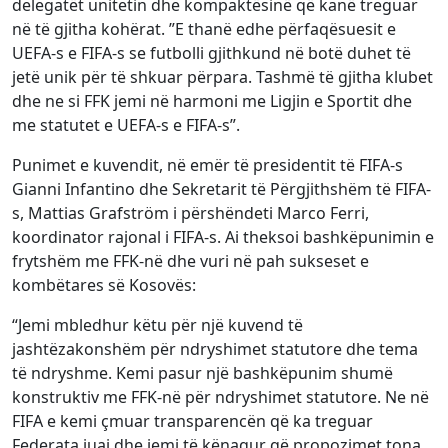
delegatët unitetin dhe kompaktësinë që kanë treguar
në të gjitha kohërat. ”E thanë edhe përfaqësuesit e
UEFA-s e FIFA-s se futbolli gjithkund në botë duhet të
jetë unik për të shkuar përpara. Tashmë të gjitha klubet
dhe ne si FFK jemi në harmoni me Ligjin e Sportit dhe
me statutet e UEFA-s e FIFA-s”.
Punimet e kuvendit, në emër të presidentit të FIFA-s
Gianni Infantino dhe Sekretarit të Përgjithshëm të FIFA-
s, Mattias Grafström i përshëndeti Marco Ferri,
koordinator rajonal i FIFA-s. Ai theksoi bashkëpunimin e
frytshëm me FFK-në dhe vuri në pah sukseset e
kombëtares së Kosovës:
“Jemi mbledhur këtu për një kuvend të
jashtëzakonshëm për ndryshimet statutore dhe tema
të ndryshme. Kemi pasur një bashkëpunim shumë
konstruktiv me FFK-në për ndryshimet statutore. Ne në
FIFA e kemi çmuar transparencën që ka treguar
Federata juaj dhe jemi të kënaqur që propozimet tona