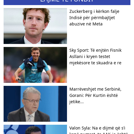
Zuckerberg i kërkon falje
Indisë për përmbajtjet
abuzive në Meta
Sky Sport: Të enjtën Fisnik
Asllani i kryen testet
mjekësore te skuadra e re
Marrëveshjet me Serbinë,
Gorani: Për Kurtin është
jetike...
Valon Syla: Na e dijmë që s’i