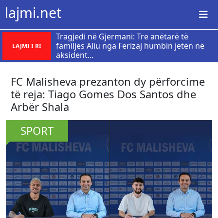
lajmi.net
Tragjedi në Gjermani: Tre anëtarë të
familjes Aliu nga Ferizaj humbin jetën në
LAJMI I RI
aksident...
FC Malisheva prezanton dy përforcime
të reja: Tiago Gomes Dos Santos dhe
Arbër Shala
SPORT