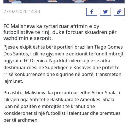
27/02/2026 14:43
FC Malisheva
ka zyrtarizuar afrimin e dy
futbollistëve të rinj, duke forcuar skuadrën për
vazhdimin e sezonit.
Pjesë e ekipit është bërë portieri brazilian
Tiago Gomes
Dos Santos
, i cili në gjysmën e edicionit të fundit mbrojti
ngjyrat e
FC Drenica
. Nga klubi vlerësojnë se ai ka
dëshmuar cilësi në Superligën e Kosovës dhe pritet të
rrisë konkurrencën dhe sigurinë në portë, transmeton
lajmi.net.
Po ashtu, Malisheva ka prezantuar edhe
Arbër Shala
, i
cili vjen nga Shtetet e Bashkuara të Amerikës. Shala
luan në pozitën e mbrojtësit të krahut dhe
konsiderohet si një futbollist i talentuar dhe premtues
për të ardhmen.