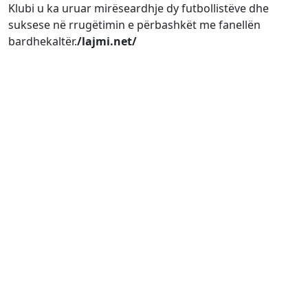
Klubi u ka uruar mirëseardhje dy futbollistëve dhe
suksese në rrugëtimin e përbashkët me fanellën
bardhekaltër.
/lajmi.net/