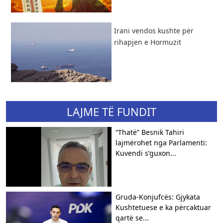
Irani vendos kushte për
rihapjen e Hormuzit
LAJME TË FUNDIT
“Thatë” Besnik Tahiri
lajmërohet nga Parlamenti:
Kuvendi s’guxon...
Gruda-Konjufcës: Gjykata
Kushtetuese e ka përcaktuar
qartë se...