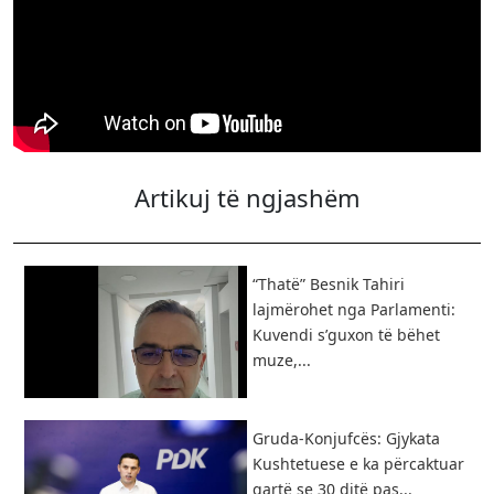
Artikuj të ngjashëm
“Thatë” Besnik Tahiri
lajmërohet nga Parlamenti:
Kuvendi s’guxon të bëhet
muze,...
Gruda-Konjufcës: Gjykata
Kushtetuese e ka përcaktuar
qartë se 30 ditë pas...