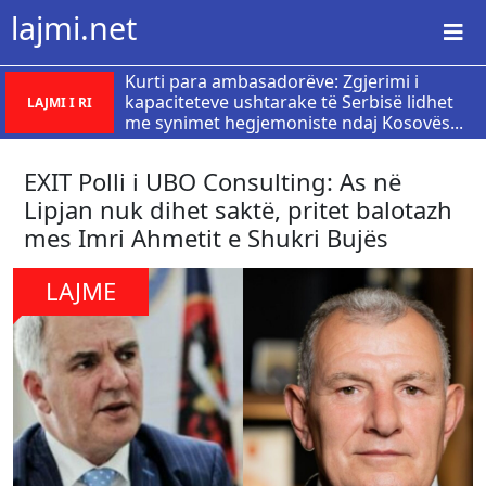
lajmi.net
Kurti para ambasadorëve: Zgjerimi i
kapaciteteve ushtarake të Serbisë lidhet
LAJMI I RI
me synimet hegjemoniste ndaj Kosovës...
EXIT Polli i UBO Consulting: As në
Lipjan nuk dihet saktë, pritet balotazh
mes Imri Ahmetit e Shukri Bujës
LAJME