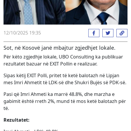
12/10/2025 19:35
Sot, në Kosovë janë mbajtur zgjedhjet lokale.
Për këto zgjedhje lokale, UBO Consulting ka publikuar
rezultatet bazuar në EXIT Pollin e realizuar.
Sipas këtij EXIT Polli, pritet të ketë balotazh në Lipjan
mes Imri Ahmetit të LDK-së dhe Shukri Bujës së PDK-së.
Pasi që Imri Ahmeti ka marrë 48.8%, dhe marzha e
gabimit është rreth 2%, mund të mos ketë balotazh për
të.
Rezultatet: