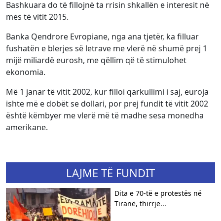
Bashkuara do të fillojnë ta rrisin shkallën e interesit në
mes të vitit 2015.
Banka Qendrore Evropiane, nga ana tjetër, ka filluar
fushatën e blerjes së letrave me vlerë në shumë prej 1
mijë miliardë eurosh, me qëllim që të stimulohet
ekonomia.
Më 1 janar të vitit 2002, kur filloi qarkullimi i saj, euroja
ishte më e dobët se dollari, por prej fundit të vitit 2002
është këmbyer me vlerë më të madhe sesa monedha
amerikane.
LAJME TË FUNDIT
​Dita e 70-të e protestës në
Tiranë, thirrje...