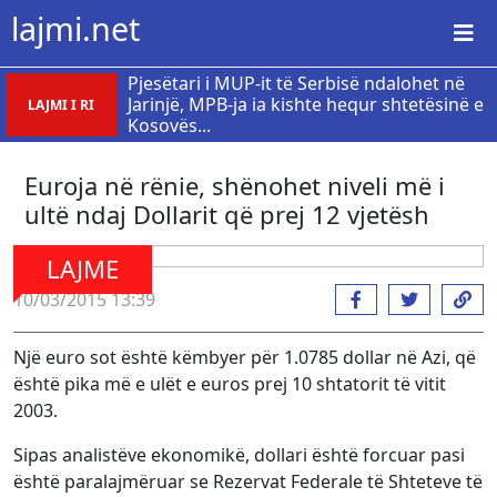
lajmi.net
Pjesëtari i MUP-it të Serbisë ndalohet në
Jarinjë, MPB-ja ia kishte hequr shtetësinë e
LAJMI I RI
Kosovës...
Euroja në rënie, shënohet niveli më i
ultë ndaj Dollarit që prej 12 vjetësh
LAJME
10/03/2015 13:39
Një euro sot është këmbyer për 1.0785 dollar në Azi, që
është pika më e ulët e euros prej 10 shtatorit të vitit
2003.
Sipas analistëve ekonomikë, dollari është forcuar pasi
është paralajmëruar se Rezervat Federale të Shteteve të