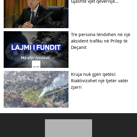
Gjashtë vjet qeverisje...
Tre persona lëndohen në një
aksident trafiku në Prilep të
Deçanit
Kruja nuk gjen qetësi:
Riaktivizohet një tjetër vatër
zjarri