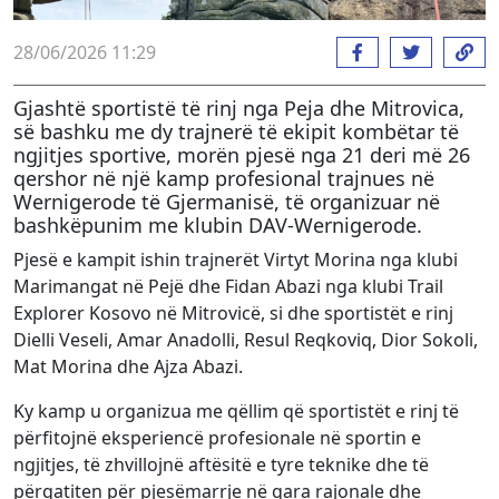
28/06/2026 11:29
Gjashtë sportistë të rinj nga Peja dhe Mitrovica,
së bashku me dy trajnerë të ekipit kombëtar të
ngjitjes sportive, morën pjesë nga 21 deri më 26
qershor në një kamp profesional trajnues në
Wernigerode të Gjermanisë, të organizuar në
bashkëpunim me klubin DAV-Wernigerode.
Pjesë e kampit ishin trajnerët Virtyt Morina nga klubi
Marimangat në Pejë dhe Fidan Abazi nga klubi Trail
Explorer Kosovo në Mitrovicë, si dhe sportistët e rinj
Dielli Veseli, Amar Anadolli, Resul Reqkoviq, Dior Sokoli,
Mat Morina dhe Ajza Abazi.
Ky kamp u organizua me qëllim që sportistët e rinj të
përfitojnë eksperiencë profesionale në sportin e
ngjitjes, të zhvillojnë aftësitë e tyre teknike dhe të
përgatiten për pjesëmarrje në gara rajonale dhe