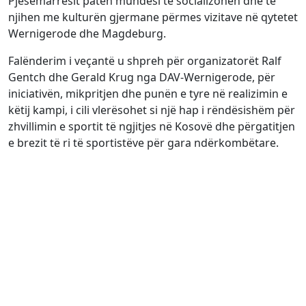
Pjesëmarrësit patën mundësi të socializohen dhe të
njihen me kulturën gjermane përmes vizitave në qytetet
Wernigerode dhe Magdeburg.
Falënderim i veçantë u shpreh për organizatorët Ralf
Gentch dhe Gerald Krug nga DAV-Wernigerode, për
iniciativën, mikpritjen dhe punën e tyre në realizimin e
këtij kampi, i cili vlerësohet si një hap i rëndësishëm për
zhvillimin e sportit të ngjitjes në Kosovë dhe përgatitjen
e brezit të ri të sportistëve për gara ndërkombëtare.