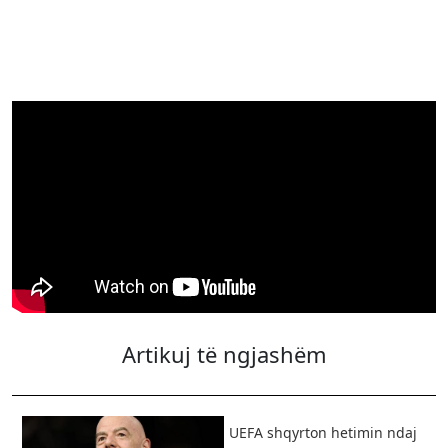
Artikuj të ngjashëm
UEFA shqyrton hetimin ndaj