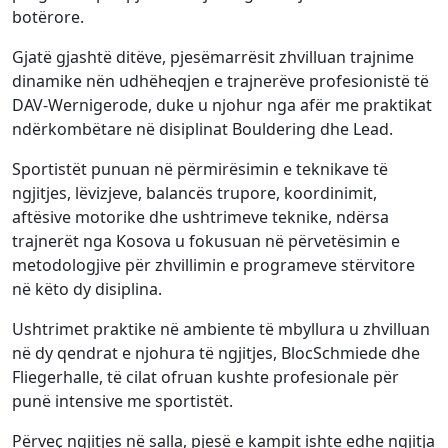
botërore.
Gjatë gjashtë ditëve, pjesëmarrësit zhvilluan trajnime
dinamike nën udhëheqjen e trajnerëve profesionistë të
DAV-Wernigerode, duke u njohur nga afër me praktikat
ndërkombëtare në disiplinat Bouldering dhe Lead.
Sportistët punuan në përmirësimin e teknikave të
ngjitjes, lëvizjeve, balancës trupore, koordinimit,
aftësive motorike dhe ushtrimeve teknike, ndërsa
trajnerët nga Kosova u fokusuan në përvetësimin e
metodologjive për zhvillimin e programeve stërvitore
në këto dy disiplina.
Ushtrimet praktike në ambiente të mbyllura u zhvilluan
në dy qendrat e njohura të ngjitjes, BlocSchmiede dhe
Fliegerhalle, të cilat ofruan kushte profesionale për
punë intensive me sportistët.
Përveç ngjitjes në salla, pjesë e kampit ishte edhe ngjitja