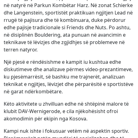
në natyrë në Parkun Kombëtar Harz. Në zonat Schierke
dhe Langenstein, sportistët praktikuan ngjitjen Lead në
rrugë të pajisura dhe të kombinuara, duke përdorur
edhe pajisje tradicionale si Friends dhe Nuts. Po ashtu,
në disiplinën Bouldering, ata punuan në avancimin e
teknikave të lëvizjes dhe zgjidhjes së problemeve në
terren natyror.
Një pjesë e rëndësishme e kampit iu kushtua edhe
diskutimeve dhe analizave përmes video-prezantimeve,
ku pjesëmarrësit, së bashku me trajnerët, analizuan
teknikat e ngjitjes, lëvizjet dhe përparësitë e sportistëve
në garat ndërkombëtare.
Këto aktivitete u zhvilluan edhe në shtëpinë malore të
klubit DAV-Wernigerode, e cila njëkohësisht ofroi
akomodimin për ekipin nga Kosova.
Kampi nuk ishte i fokusuar vetëm në aspektin sportiv.