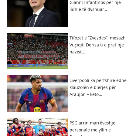
Gianni Infantinos për një
lidhje të dyshuar...
Tifozët e “Zvezdës”, mesazh
Vuçiqit: Derisa ti e pret një
nazist,...
Liverpooli ka përfshirë edhe
klauzolën e blerjes për
Araujon – këto...
PSG arrin marrëveshje
personale me yllin e