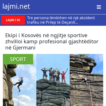
lajmi.net
Tre persona lëndohen në një aksident
LAJMI I RI
trafiku në Prilep të Deçanit...
Ekipi i Kosovës në ngjitje sportive
zhvilloi kamp profesional gjashtëditor
në Gjermani
SPORT