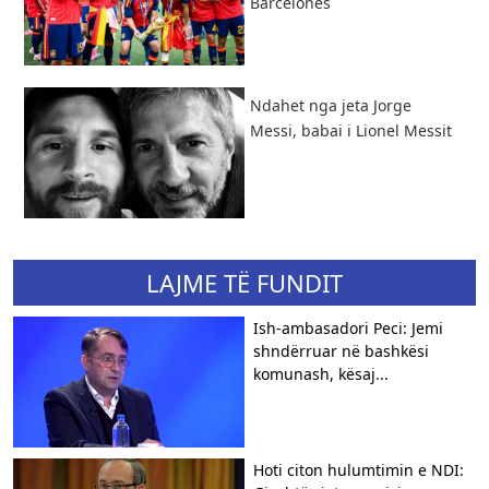
Barcelonës
Ndahet nga jeta Jorge
Messi, babai i Lionel Messit
LAJME TË FUNDIT
Ish-ambasadori Peci: Jemi
shndërruar në bashkësi
komunash, kësaj...
Hoti citon hulumtimin e NDI: