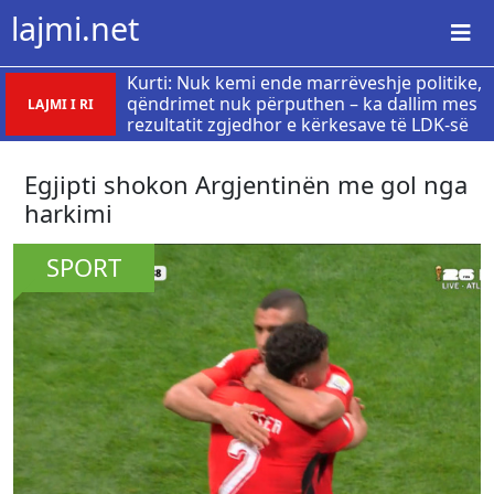
lajmi.net
Kurti: Nuk kemi ende marrëveshje politike,
qëndrimet nuk përputhen – ka dallim mes
LAJMI I RI
rezultatit zgjedhor e kërkesave të LDK-së
Egjipti shokon Argjentinën me gol nga
harkimi
SPORT