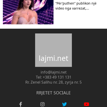
“Për’puthen” publikon një
video nga varrezat,...
lajmi.net
info@lajmi.net
Tel: +383 49 131 131
Rr. Zenel Salihu nr. 28, zyrja nr. 5
RRJETET SOCIALE