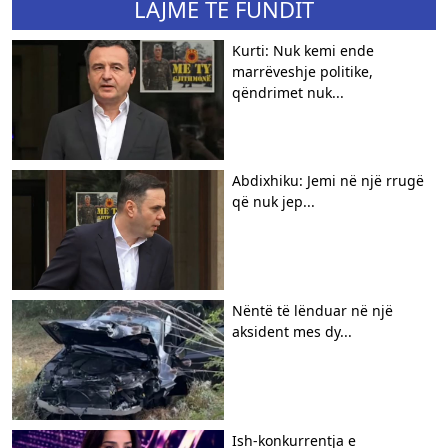
LAJME TË FUNDIT
Kurti: Nuk kemi ende
marrëveshje politike,
qëndrimet nuk...
Abdixhiku: Jemi në një rrugë
që nuk jep...
Nëntë të lënduar në një
aksident mes dy...
Ish-konkurrentja e