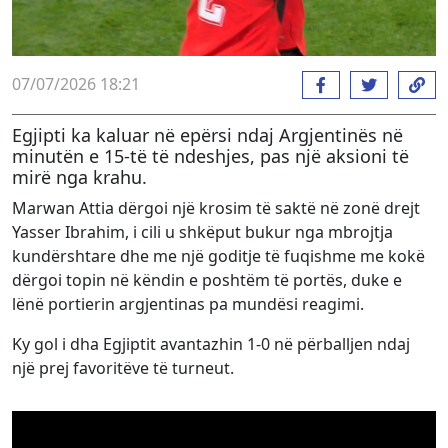
07/07/2026 18:21
Egjipti ka kaluar në epërsi ndaj Argjentinës në
minutën e 15-të të ndeshjes, pas një aksioni të
mirë nga krahu.
Marwan Attia dërgoi një krosim të saktë në zonë drejt
Yasser Ibrahim, i cili u shkëput bukur nga mbrojtja
kundërshtare dhe me një goditje të fuqishme me kokë
dërgoi topin në këndin e poshtëm të portës, duke e
lënë portierin argjentinas pa mundësi reagimi.
Ky gol i dha Egjiptit avantazhin 1-0 në përballjen ndaj
një prej favoritëve të turneut.