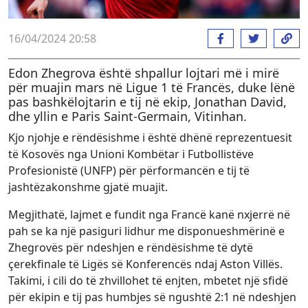
16/04/2024 20:58
Edon Zhegrova është shpallur lojtari më i mirë
për muajin mars në Ligue 1 të Francës, duke lënë
pas bashkëlojtarin e tij në ekip, Jonathan David,
dhe yllin e Paris Saint-Germain, Vitinhan.
Kjo njohje e rëndësishme i është dhënë reprezentuesit
të Kosovës nga Unioni Kombëtar i Futbollistëve
Profesionistë (UNFP) për përformancën e tij të
jashtëzakonshme gjatë muajit.
Megjithatë, lajmet e fundit nga Francë kanë nxjerrë në
pah se ka një pasiguri lidhur me disponueshmërinë e
Zhegrovës për ndeshjen e rëndësishme të dytë
çerekfinale të Ligës së Konferencës ndaj Aston Villës.
Takimi, i cili do të zhvillohet të enjten, mbetet një sfidë
për ekipin e tij pas humbjes së ngushtë 2:1 në ndeshjen