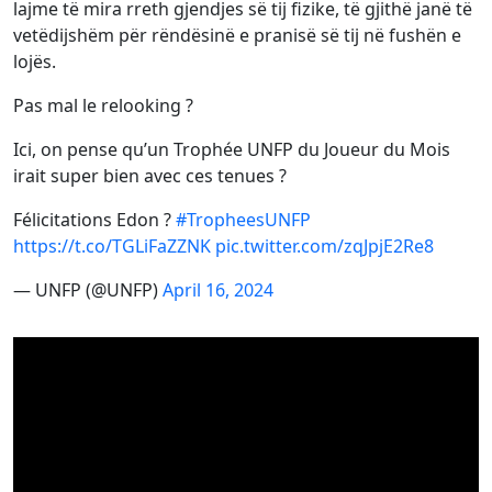
lajme të mira rreth gjendjes së tij fizike, të gjithë janë të
vetëdijshëm për rëndësinë e pranisë së tij në fushën e
lojës.
Pas mal le relooking ?
Ici, on pense qu’un Trophée UNFP du Joueur du Mois
irait super bien avec ces tenues ?
Félicitations Edon ?
#TropheesUNFP
https://t.co/TGLiFaZZNK
pic.twitter.com/zqJpjE2Re8
— UNFP (@UNFP)
April 16, 2024