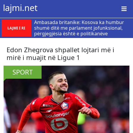
lajmi.net
Ambasada britanike: Kosova ka humbur
shumë ditë me parlament jofunksional,
LAJMI I RI
përgjegjësia është e politikanëve
Edon Zhegrova shpallet lojtari më i
mirë i muajit në Ligue 1
SPORT