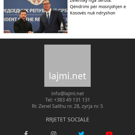
Zelensky nga Serbia:
Qëndrimi për mosnjohjen e
Kosovës nuk ndryshon
lajmi.net
info@lajmi.net
Tel: +383 49 131 131
Rr. Zenel Salihu nr. 28, zyrja nr. 5
RRJETET SOCIALE