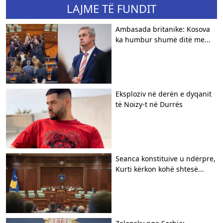
LAJME TË FUNDIT
Ambasada britanike: Kosova
ka humbur shumë ditë me...
Eksploziv në derën e dyqanit
të Noizy-t në Durrës
Seanca konstituive u ndërpre,
Kurti kërkon kohë shtesë...