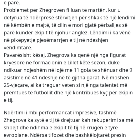
e parë.
Problemet për Zhegrovën filluan të martën, kur u
detyrua të ndërpresë stërvitjen për shkak të një lëndimi
në këmbën e majtë, të cilin e mori gjatë përballjes së
parë kundër ekipit të njohur anglez. Lëndimi i ka vënë
në pikëpyetje pjesëmarrjen e tij në ndeshjen
vendimtare.
Pavarësisht kësaj, Zhegrova ka qenë një nga figurat
kryesore në formacionin e Lillet këtë sezon, duke
ndikuar ndjeshëm në lojë me 11 gola të shënuar dhe 9
asistime në 41 ndeshje në të gjitha garat. Në moshën
25-vjeçare, ai ka treguar veten si një nga talentet më
premtues të futbollit dhe një kontribues kyç për ekipin
e tij.
Ndërtimi i mbi performancat impresive, tashmë
Zhegrova ka sytë e tij të drejtuar kah rekuperimi sa më
shpejt dhe ndihma e ekipit të tij në rrugën e tyre
evropiane. Ndërsa tifozët dhe bashkëlojtarët presin