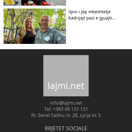
Gjini i jep mbështetje
Kadrijajt pasi e gjuajti...
lajmi.net
info@lajmi.net
Tel: +383 49 131 131
Rr. Zenel Salihu nr. 28, zyrja nr. 5
RRJETET SOCIALE