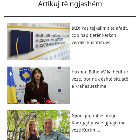
Artikuj të ngjashëm
IKD: Pas tejkalimit të afatit,
çdo hap tjetër kërkon
verdikt kushtetues
Haxhiu: Edhe VV ka hedhur
vezë, por nuk është situatë
e krahasueshme
Gjini i jep mbështetje
Kadrijajt pasi e gjuajti me
vezë Kurtin,...