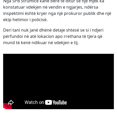
Nga SPB Strumicë kanë bërë të ditur se një mjek ka
konstatuar vdekjen në vendin e ngjarjes, ndërsa
inspektimi është kryer nga një prokuror publik dhe një
ekip hetimor i policisë.
Deri tani nuk janë dhënë detaje shtesë se si i ndjeri
përfundoi në atë lokacion apo rrethana të tjera që
mund të kenë ndikuar në vdekjen e tij.