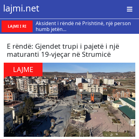
lajmi.net
Aksident i rëndë në Prishtinë, një person
LAJMI I RI
humb jetën...
E rëndë: Gjendet trupi i pajetë i një
maturanti 19-vjeçar në Strumicë
LAJME