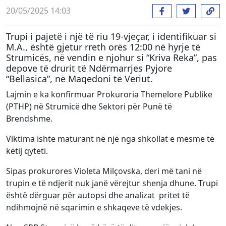
20/05/2025 14:03
Trupi i pajetë i një të riu 19-vjeçar, i identifikuar si
M.A., është gjetur rreth orës 12:00 në hyrje të
Strumicës, në vendin e njohur si “Kriva Reka”, pas
depove të drurit të Ndërmarrjes Pyjore
“Bellasica”, në Maqedoni të Veriut.
Lajmin e ka konfirmuar Prokuroria Themelore Publike
(PTHP) në Strumicë dhe Sektori për Punë të
Brendshme.
Viktima ishte maturant në një nga shkollat e mesme të
këtij qyteti.
Sipas prokurores Violeta Milçovska, deri më tani në
trupin e të ndjerit nuk janë vërejtur shenja dhune. Trupi
është dërguar për autopsi dhe analizat pritet të
ndihmojnë në sqarimin e shkaqeve të vdekjes.