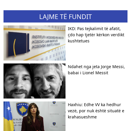
LAJME TË FUNDIT
IKD: Pas tejkalimit të afatit,
çdo hap tjetër kërkon verdikt
kushtetues
Ndahet nga jeta Jorge Messi,
babai i Lionel Messit
Haxhiu: Edhe VV ka hedhur
vezë, por nuk është situatë e
krahasueshme