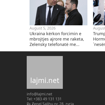
August 5, 2026
August
Ukraina kërkon forcimin e
Trump
mbrojtjes ajrore me raketa,
Hormu
Zelensky telefonatë me...
`nesë
lajmi.net
info@lajmi.net
Tel: +383 49 131 131
Rr. Zenel Salihu nr. 28, zyrja
nr. 5