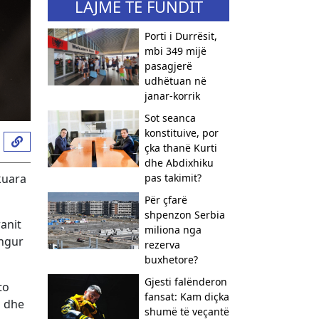
LAJME TË FUNDIT
​Porti i Durrësit,
mbi 349 mijë
pasagjerë
udhëtuan në
janar-korrik
Sot seanca
konstituive, por
çka thanë Kurti
dhe Abdixhiku
kuara
pas takimit?
Për çfarë
shpenzon Serbia
anit
miliona nga
angur
rezerva
buxhetore?
Gjesti falënderon
to
fansat: Kam diçka
a dhe
shumë të veçantë