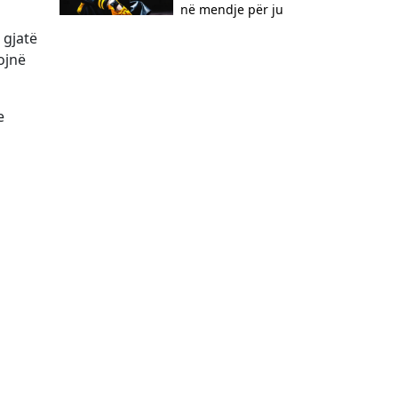
në mendje për ju
 gjatë
ojnë
e