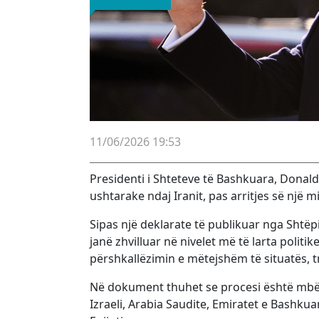
11/06/2026 19:53
Presidenti i Shteteve të Bashkuara, Donal
ushtarake ndaj Iranit, pas arritjes së një 
Sipas një deklarate të publikuar nga Shtë
janë zhvilluar në nivelet më të larta poli
përshkallëzimin e mëtejshëm të situatës, 
Në dokument thuhet se procesi është mbësh
Izraeli, Arabia Saudite, Emiratet e Bashkuar