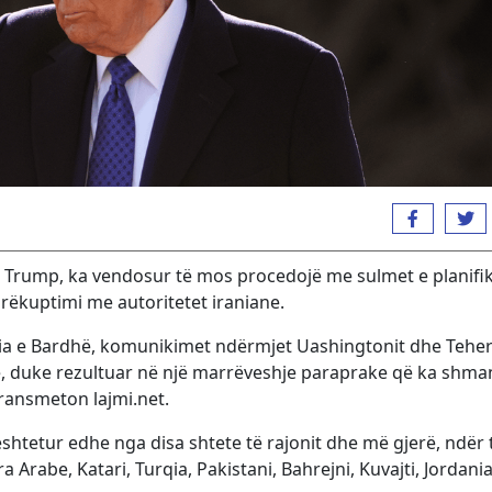
d Trump, ka vendosur të mos procedojë me sulmet e planifi
mirëkuptimi me autoritetet iraniane.
pia e Bardhë, komunikimet ndërmjet Uashingtonit dhe Teher
tike, duke rezultuar në një marrëveshje paraprake që ka shm
transmeton lajmi.net.
tetur edhe nga disa shtete të rajonit dhe më gjerë, ndër 
a Arabe, Katari, Turqia, Pakistani, Bahrejni, Kuvajti, Jordani