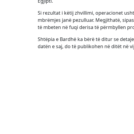
Egjipti.
Si rezultat i këtij zhvillimi, operacionet 
mbrëmjes janë pezulluar. Megjithatë, sipas
të mbeten në fuqi derisa të përmbyllen p
Shtëpia e Bardhë ka bërë të ditur se deta
datën e saj, do të publikohen në ditët në vi