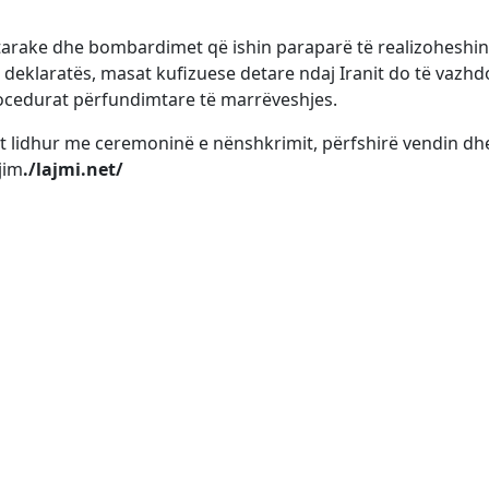
ushtarake dhe bombardimet që ishin paraparë të realizoheshin
 deklaratës, masat kufizuese detare ndaj Iranit do të vazhd
rocedurat përfundimtare të marrëveshjes.
jet lidhur me ceremoninë e nënshkrimit, përfshirë vendin dh
jim
./lajmi.net/