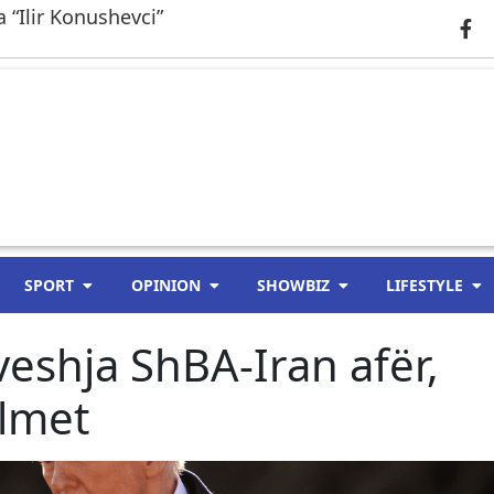
 “Ilir Konushevci”
SPORT
OPINION
SHOWBIZ
LIFESTYLE
eshja ShBA-Iran afër,
lmet