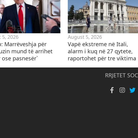
 5, 2026
August 5, 2026
: Marrëveshja për
Vapë ekstreme në Itali,
zin mund të arrihet
alarm i kuq në 27 qytete,
r ose pasnesër`
raportohet për tre viktima
RRJETET SOC