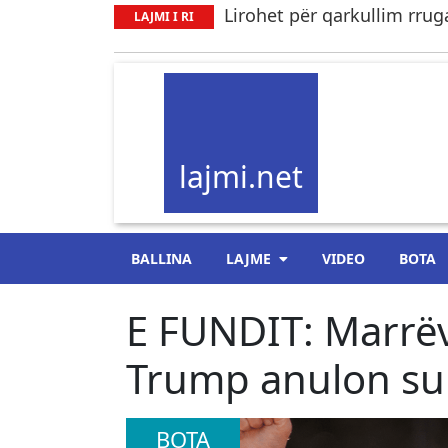
Lirohet për qarkullim rruga
LAJMI I RI
lajmi.net
BALLINA
LAJME
VIDEO
BOTA
E FUNDIT: Marrëv
Trump anulon su
BOTA