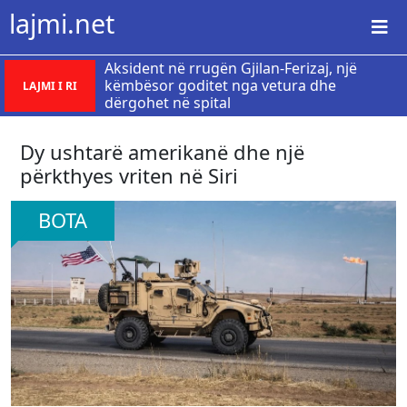
lajmi.net
Aksident në rrugën Gjilan-Ferizaj, një
këmbësor goditet nga vetura dhe
LAJMI I RI
dërgohet në spital
Dy ushtarë amerikanë dhe një
përkthyes vriten në Siri
BOTA