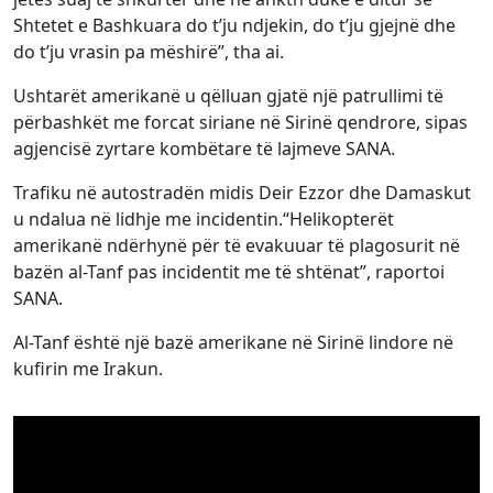
Shtetet e Bashkuara do t’ju ndjekin, do t’ju gjejnë dhe
do t’ju vrasin pa mëshirë”, tha ai.
Ushtarët amerikanë u qëlluan gjatë një patrullimi të
përbashkët me forcat siriane në Sirinë qendrore, sipas
agjencisë zyrtare kombëtare të lajmeve SANA.
Trafiku në autostradën midis Deir Ezzor dhe Damaskut
u ndalua në lidhje me incidentin.“Helikopterët
amerikanë ndërhynë për të evakuuar të plagosurit në
bazën al-Tanf pas incidentit me të shtënat”, raportoi
SANA.
Al-Tanf është një bazë amerikane në Sirinë lindore në
kufirin me Irakun.