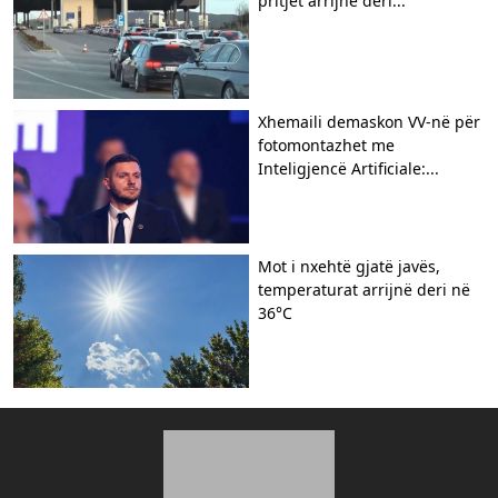
pritjet arrijnë deri...
Xhemaili demaskon VV-në për
fotomontazhet me
Inteligjencë Artificiale:...
Mot i nxehtë gjatë javës,
temperaturat arrijnë deri në
36°C