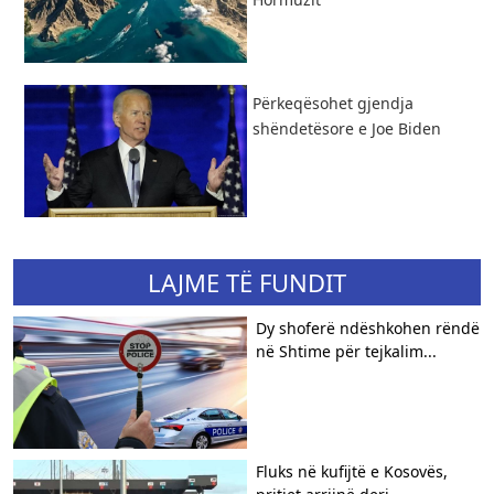
Përkeqësohet gjendja
shëndetësore e Joe Biden
LAJME TË FUNDIT
Dy shoferë ndëshkohen rëndë
në Shtime për tejkalim...
Fluks në kufijtë e Kosovës,