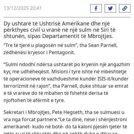
13/12/2025 20:41
Dy ushtarë të Ushtrisë Amerikane dhe një
përkthyes civil u vranë në një sulm në Siri të
shtunën, sipas Departamentit të Mbrojtjes.
“Tre të tjerë u plagosën në sulm”, tha Sean Parnell,
zëdhënësi kryesor i Pentagonit.
“Sulmi ndodhi ndërsa ushtarët po kryenin një angazhim
kyç me udhëheqësit. Misioni i tyre ishte në mbështetje
të operacioneve të vazhdueshme kundër ISIS-it/kundër
terrorizmit në rajon”, tha Parnell, duke shtuar se emrat
e të vrarëve do të mbahen të fshehtë derisa të
njoftohen të afërmit e tyre.
Sekretari i Mbrojtjes, Pete Hegseth, tha se sulmuesi u
vra nga forcat partnere.“Le ta dinë, nëse i shënjestroni
amerikanët- kudo në botë- do ta kaloni pjesën tjetër të
jetës suaj të shkurtër dhe në ankth duke e ditur se