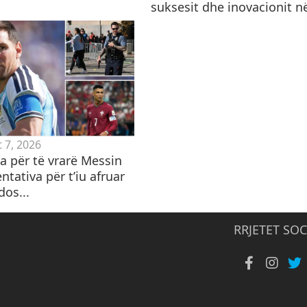
suksesit dhe inovacionit në
 7, 2026
 për të vrarë Messin
ntativa për t’iu afruar
dos...
RRJETET SOC