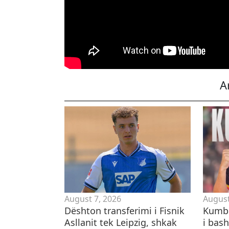
A
August 7, 2026
August
Dështon transferimi i Fisnik
Kumbu
Asllanit tek Leipzig, shkak
i bas