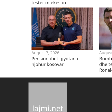
testet mjekësore
August 7, 2026
August
Pensionohet gjyqtari i
Bomba
njohur kosovar
dhe te
Ronal
lajmi.net