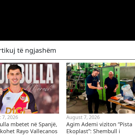
rtikuj të ngjashëm
 7, 2026
August 7, 2026
lla mbetet në Spanjë,
Agim Ademi viziton “Pista
hkohet Rayo Vallecanos
Ekoplast”: Shembull i