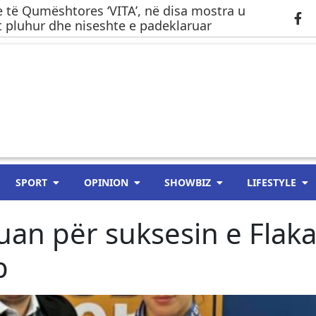
 të Qumështores ‘VITA’, në disa mostra u
 pluhur dhe niseshte e padeklaruar
SPORT
OPINION
SHOWBIZ
LIFESTYLE
uan për suksesin e Flak
b