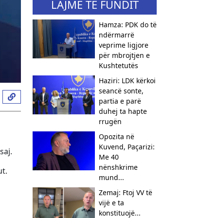
LAJME TË FUNDIT
Hamza: PDK do të
ndërmarrë
veprime ligjore
për mbrojtjen e
Kushtetutës
Haziri: LDK kërkoi
seancë sonte,
partia e parë
duhej ta hapte
rrugën
Opozita në
Kuvend, Paçarizi:
saj.
Me 40
nënshkrime
t.
mund...
Zemaj: Ftoj VV të
vijë e ta
konstituojë...