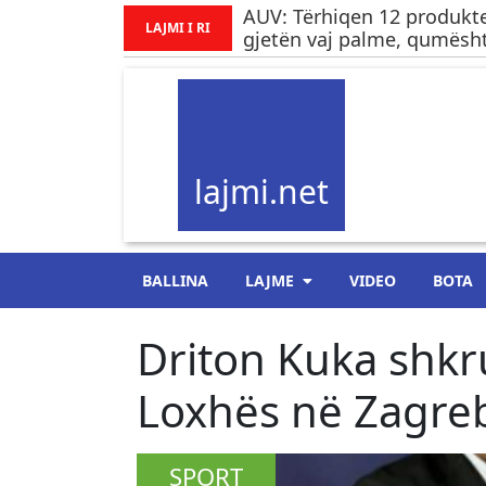
AUV: Tërhiqen 12 produkte
LAJMI I RI
gjetën vaj palme, qumësht
lajmi.net
BALLINA
LAJME
VIDEO
BOTA
Driton Kuka shkr
Loxhës në Zagre
SPORT