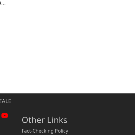
...
IALE
Other Links
Fact-Checking Policy