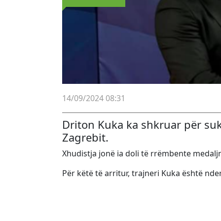
14/09/2024 08:31
Driton Kuka ka shkruar për suk
Zagrebit.
Xhudistja jonë ia doli të rrëmbente medalj
Për këtë të arritur, trajneri Kuka është n