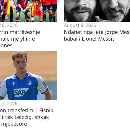
 8, 2026
August 8, 2026
rrin marrëveshje
Ndahet nga jeta Jorge Mess
nale me yllin e
babai i Lionel Messit
lonës
 7, 2026
n transferimi i Fisnik
it tek Leipzig, shkak
t mjekësore