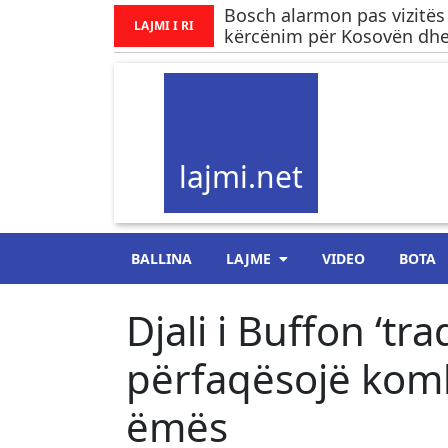
Bosch alarmon pas vizitës
LAJMI I RI
kërcënim për Kosovën dhe.
lajmi.net
BALLINA
LAJME
VIDEO
BOTA
Djali i Buffon ‘tr
përfaqësojë komb
ëmës