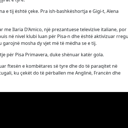
 e tij është çeke. Pra ish-bashkëshortja e Gigi-t, Alena
ar me Ilaria D’Amico, një prezantuese televizive italiane, po
s në nivel klubi luan për Pisa-n dhe është aktivizuar rregu
ku garojnë mosha dy vjet më të mëdha se e tij.
tje për Pisa Primavera, duke shënuar katër gola.
uar ftesën e kombëtares së tyre dhe do të paraqitet në
ugali, ku çekët do të përballen me Anglinë, Francën dhe