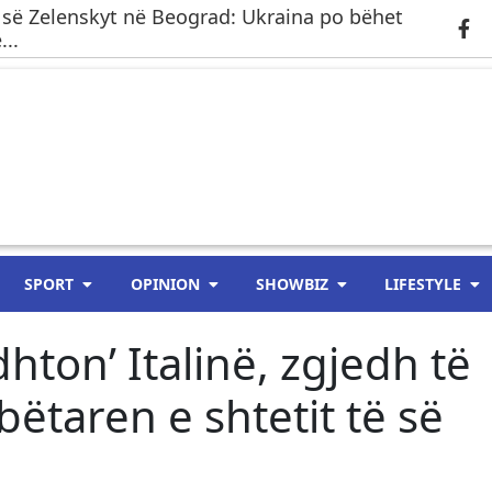
 së Zelenskyt në Beograd: Ukraina po bëhet
..
SPORT
OPINION
SHOWBIZ
LIFESTYLE
adhton’ Italinë, zgjedh të
ëtaren e shtetit të së