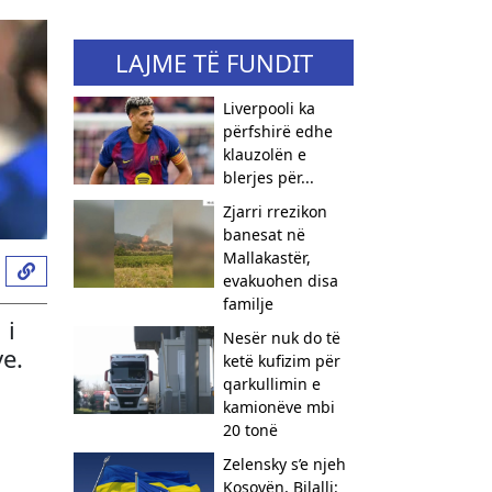
LAJME TË FUNDIT
Liverpooli ka
përfshirë edhe
klauzolën e
blerjes për...
Zjarri rrezikon
banesat në
Mallakastër,
evakuohen disa
familje
 i
Nesër nuk do të
ve.
ketë kufizim për
qarkullimin e
kamionëve mbi
20 tonë
Zelensky s’e njeh
Kosovën, Bilalli: