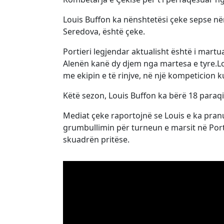
Louis Buffon ka nënshtetësi çeke sepse nëna
Seredova, është çeke.
Portieri legjendar aktualisht është i martu
Alenën kanë dy djem nga martesa e tyre.Loui
me ekipin e të rinjve, në një kompeticion 
Këtë sezon, Louis Buffon ka bërë 18 paraqi
Mediat çeke raportojnë se Louis e ka pran
grumbullimin për turneun e marsit në Port
skuadrën pritëse.