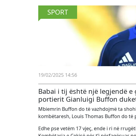
SPORT
19/02/2025 14:56
Babai i tij është një legjendë e g
portierit Gianluigi Buffon duke
Mbiemrin Buffon do të vazhdojmë ta shohim
kombëtaresh, Louis Thomas Buffon do të pë
Edhe pse vetëm 17 vjeç, ende i ri në rrugëti
Kombëtarja e Çekisë për t’i përfaqësuar ngj