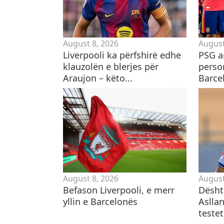
August 8, 2026
August
Liverpooli ka përfshirë edhe
PSG a
klauzolën e blerjes për
perso
Araujon – këto...
Barce
August 8, 2026
August
Befason Liverpooli, e merr
Dështo
yllin e Barcelonës
Asllan
teste