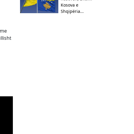
Kosova e
Shqipëria...
r me
llisht