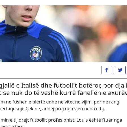
jallë e Italisë dhe futbollit botëror, por djali
t se nuk do të veshë kurrë fanellën e axurë
 në fushën e blertë edhe në vitet në vijim, por në rang
rfaqësojë Çekinë, andej prej nga vjen nëna e tij.
min e tij drejt futbollit profesionist, Louis është ftuar nga
yrat e tyre.