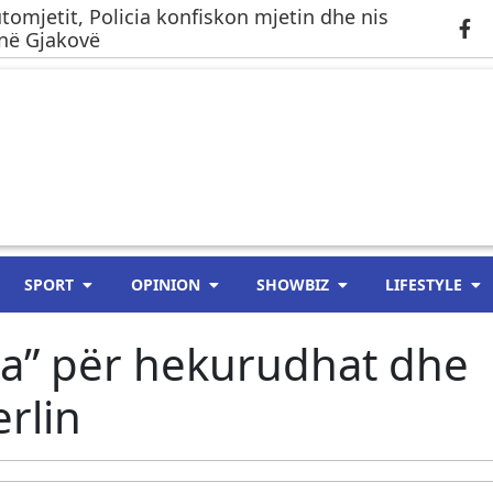
tomjetit, Policia konfiskon mjetin dhe nis
 në Gjakovë
SPORT
OPINION
SHOWBIZ
LIFESTYLE
ra” për hekurudhat dhe
rlin