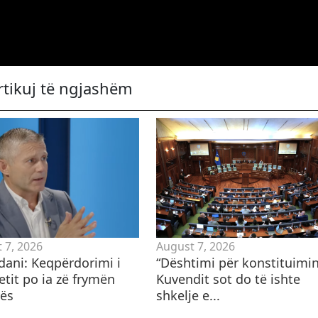
rtikuj të ngjashëm
 7, 2026
August 7, 2026
ani: Keqpërdorimi i
​“Dështimi për konstituimi
etit po ia zë frymën
Kuvendit sot do të ishte
ës
shkelje e...