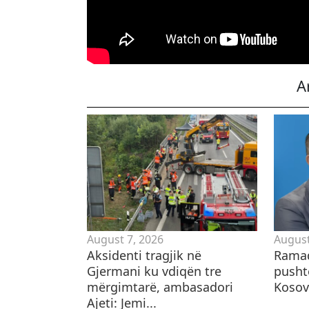
A
August 7, 2026
August
Aksidenti tragjik në
Ramad
Gjermani ku vdiqën tre
pusht
mërgimtarë, ambasadori
Kosov
Ajeti: Jemi...