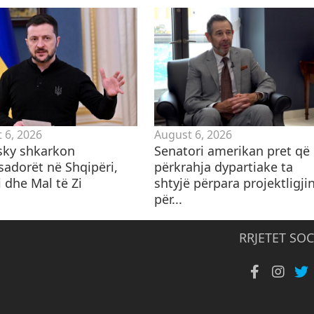
 6, 2026
August 6, 2026
sky shkarkon
Senatori amerikan pret që
adorët në Shqipëri,
përkrahja dypartiake ta
 dhe Mal të Zi
shtyjë përpara projektligji
për...
RRJETET SOC