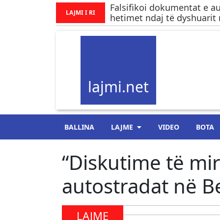
Falsifikoi dokumentat e au
LAJMI I RI
hetimet ndaj të dyshuarit
lajmi.net
BALLINA
LAJME
VIDEO
BOTA
“Diskutime të mi
autostradat në Be
LAJME