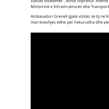
sukses bisedimet”, është shprehur Xhemë V
Ministrinë e Infrastrukturës dhe Transport
Ambasadori Grenell gjatë vizitës së tij në 
marrëveshjes edhe për hekurudha dhe pë