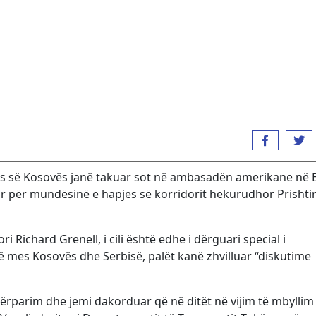
ës së Kosovës janë takuar sot në ambasadën amerikane në B
r për mundësinë e hapjes së korridorit hekurudhor Prishti
Richard Grenell, i cili është edhe i dërguari special i
 mes Kosovës dhe Serbisë, palët kanë zhvilluar “diskutime
ërparim dhe jemi dakorduar që në ditët në vijim të mbylli