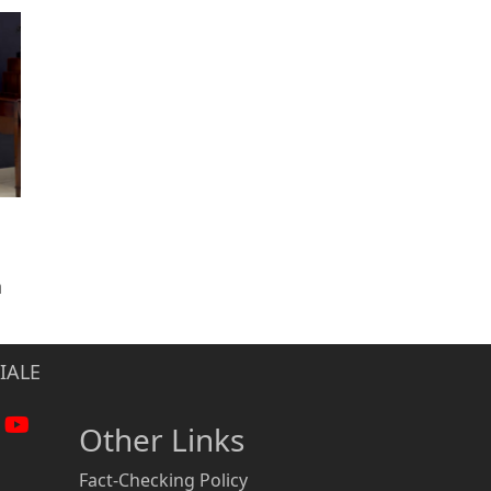
n
IALE
Other Links
Fact-Checking Policy