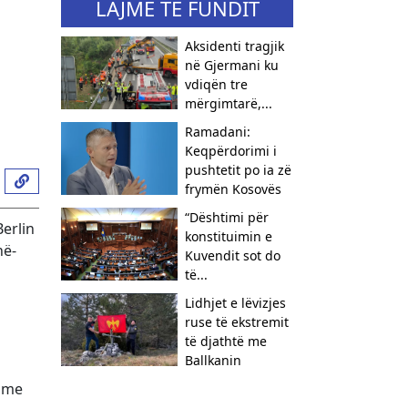
LAJME TË FUNDIT
Aksidenti tragjik
në Gjermani ku
vdiqën tre
mërgimtarë,...
Ramadani:
Keqpërdorimi i
pushtetit po ia zë
frymën Kosovës
​“Dështimi për
erlin
konstituimin e
në-
Kuvendit sot do
të...
Lidhjet e lëvizjes
ruse të ekstremit
të djathtë me
Ballkanin
m me