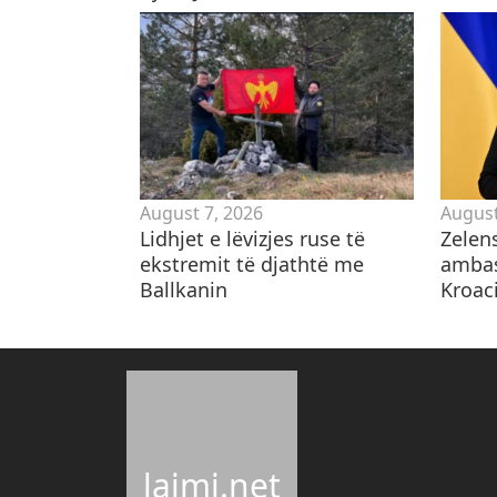
August 7, 2026
August
Lidhjet e lëvizjes ruse të
Zelen
ekstremit të djathtë me
ambas
Ballkanin
Kroaci
lajmi.net