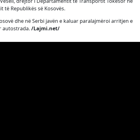
eseli, drejtor i Departamentit të Transportit Tokësor në
it të Republikës së Kosovës.
Kosovë dhe në Serbi javën e kaluar paralajmëroi arritjen e
r autostrada.
/Lajmi.net/