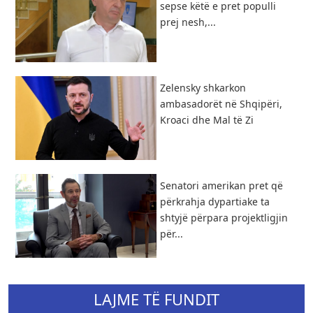
sepse këtë e pret populli
prej nesh,...
Zelensky shkarkon
ambasadorët në Shqipëri,
Kroaci dhe Mal të Zi
Senatori amerikan pret që
përkrahja dypartiake ta
shtyjë përpara projektligjin
për...
LAJME TË FUNDIT