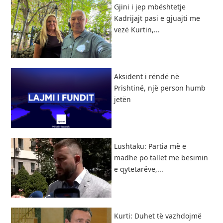
Gjini i jep mbështetje
Kadrijajt pasi e gjuajti me
vezë Kurtin,...
Aksident i rëndë në
Prishtinë, një person humb
jetën
Lushtaku: Partia më e
madhe po tallet me besimin
e qytetarëve,...
Kurti: Duhet të vazhdojmë