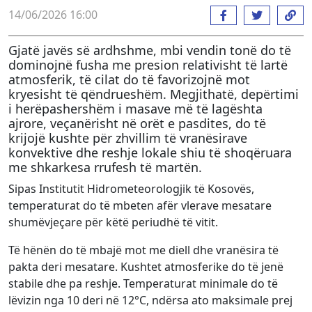
14/06/2026 16:00
Gjatë javës së ardhshme, mbi vendin tonë do të
dominojnë fusha me presion relativisht të lartë
atmosferik, të cilat do të favorizojnë mot
kryesisht të qëndrueshëm. Megjithatë, depërtimi
i herëpashershëm i masave më të lagështa
ajrore, veçanërisht në orët e pasdites, do të
krijojë kushte për zhvillim të vranësirave
konvektive dhe reshje lokale shiu të shoqëruara
me shkarkesa rrufesh të martën.
Sipas Institutit Hidrometeorologjik të Kosovës,
temperaturat do të mbeten afër vlerave mesatare
shumëvjeçare për këtë periudhë të vitit.
Të hënën do të mbajë mot me diell dhe vranësira të
pakta deri mesatare. Kushtet atmosferike do të jenë
stabile dhe pa reshje. Temperaturat minimale do të
lëvizin nga 10 deri në 12°C, ndërsa ato maksimale prej