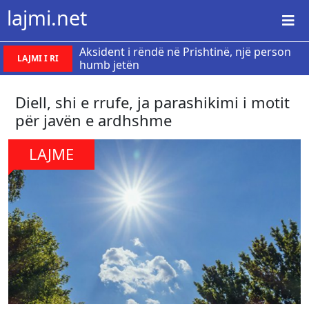
lajmi.net
Aksident i rëndë në Prishtinë, një person
LAJMI I RI
humb jetën
Diell, shi e rrufe, ja parashikimi i motit
për javën e ardhshme
LAJME