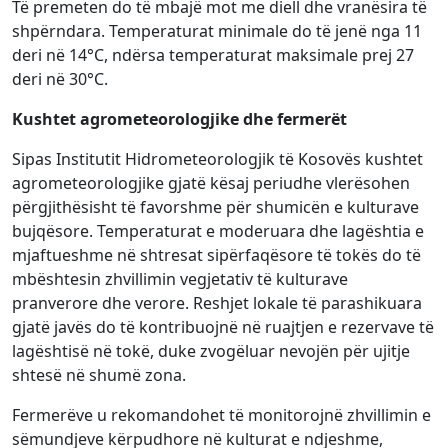
Të premeten do të mbajë mot me diell dhe vranësira të
shpërndara. Temperaturat minimale do të jenë nga 11
deri në 14°C, ndërsa temperaturat maksimale prej 27
deri në 30°C.
Kushtet agrometeorologjike dhe fermerët
Sipas Institutit Hidrometeorologjik të Kosovës kushtet
agrometeorologjike gjatë kësaj periudhe vlerësohen
përgjithësisht të favorshme për shumicën e kulturave
bujqësore. Temperaturat e moderuara dhe lagështia e
mjaftueshme në shtresat sipërfaqësore të tokës do të
mbështesin zhvillimin vegjetativ të kulturave
pranverore dhe verore. Reshjet lokale të parashikuara
gjatë javës do të kontribuojnë në ruajtjen e rezervave të
lagështisë në tokë, duke zvogëluar nevojën për ujitje
shtesë në shumë zona.
Fermerëve u rekomandohet të monitorojnë zhvillimin e
sëmundjeve kërpudhore në kulturat e ndjeshme,