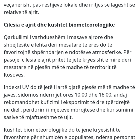
veçanërisht pas reshjeve lokale dhe rritjes së lagështisë
relative të ajrit.
Cilësia e ajrit dhe kushtet biometeorologjike
Qarkullimi i vazhdueshëm i masave ajrore dhe
shpejtësitë e lehta deri mesatare të erës do të
favorizojnë shpërndarjen e ndotësve atmosferikë. Për
pasojë, cilësia e ajrit pritet të jetë kryesisht e mirë deri
mesatare në pjesën më të madhe të territorit të
Kosovës.
Indeksi UV do të jetë i lartë gjatë pjesës më të madhe të
javës, sidomos ndërmjet orës 10:00 dhe 16:00, andaj
rekomandohet kufizimi i ekspozimit të drejtpërdrejtë
në diell, përdorimi i mjeteve mbrojtëse dhe konsumimi i
sasive të mjaftueshme të ujit.
Kushtet biometeorologjike do të jenë kryesisht të
favorshme për shumicën e popullatës, ndërsa personat