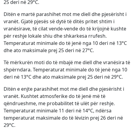
25 deri në 29°C.
Ditën e martë parashihet mot me diell dhe pjesërisht i
vranët. Gjatë pjesës së dytë të ditës pritet shtim i
vranësirave, të cilat vende-vende do të krijojnë kushte
për reshje lokale shiu dhe shkarkesa rrufesh.
Temperaturat minimale do të jenë nga 10 deri në 13°C
dhe ato maksimale prej 25 deri në 27°C.
Të mërkurën moti do të mbajë me diell dhe vranësira të
shpërndara. Temperaturat minimale do të jenë nga 10
deri në 13°C dhe ato maksimale prej 25 deri në 29°C.
Ditën e enjte parashihet mot me diell dhe pjesërisht i
vranët. Kushtet atmosferike do të jenë më të
qëndrueshme, me probabilitet të ulët për reshje.
Temperaturat minimale 11 deri në 14°C, ndërsa
temperaturat maksimale do të lëvizin prej 26 deri në
29°C.